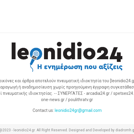
 εικόνες και άρθρα αποτελούν πνευματική ιδιοκτησία του [leonidio24.g
αραγωγή ή αναδημοσίευση χωρίς προηγούμενη έγγραφη συγκατάθεσ
 πνευματικής ιδιοκτησίας. -- ΣΥΝΕΡΓΑΤΕΣ - arcadia24.gr / spetses24.gr
one-news.gr / poulithratv.gr
Contact us:
leonidio24gr@gmail.com
@2023 - leonidio24.gr. All Right Reserved. Designed and Developed by diadromh.g