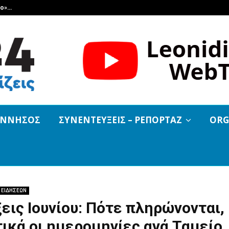
βο»…
Και εκεί που όλοι νόμιζαν ότι τελ
ΟΝΝΗΣΟΣ
ΣΥΝΕΝΤΕΥΞΕΙΣ – ΡΕΠΟΡΤΑΖ
ORG
 ΕΙΔΗΣΕΩΝ
εις Ιουνίου: Πότε πληρώνονται,
ικά οι ημερομηνίες ανά Ταμείο