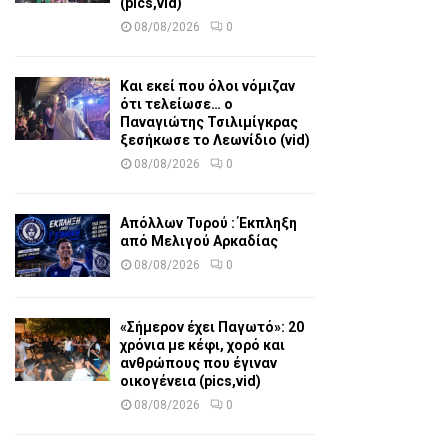
(pics,vid)
08/08/2026
0
Και εκεί που όλοι νόμιζαν
ότι τελείωσε… ο
Παναγιώτης Τσιλιμίγκρας
ξεσήκωσε το Λεωνίδιο (vid)
08/08/2026
0
Απόλλων Τυρού : Έκπληξη
από Μελιγού Αρκαδίας
08/08/2026
0
«Σήμερον έχει Παγωτό»: 20
χρόνια με κέφι, χορό και
ανθρώπους που έγιναν
οικογένεια (pics,vid)
08/08/2026
0