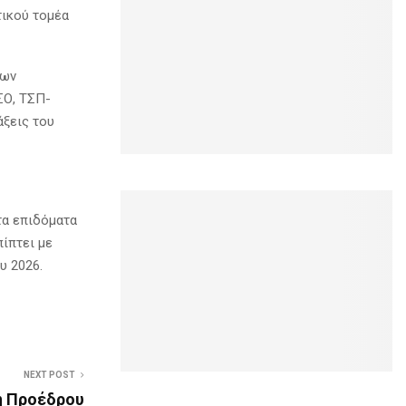
τικού τομέα
ίων
ΣΟ, ΤΣΠ-
άξεις του
τα επιδόματα
πίπτει με
υ 2026.
NEXT POST
η Προέδρου