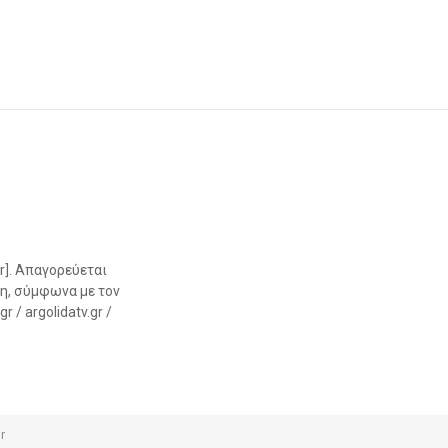
r]. Απαγορεύεται
η, σύμφωνα με τον
 / argolidatv.gr /
r