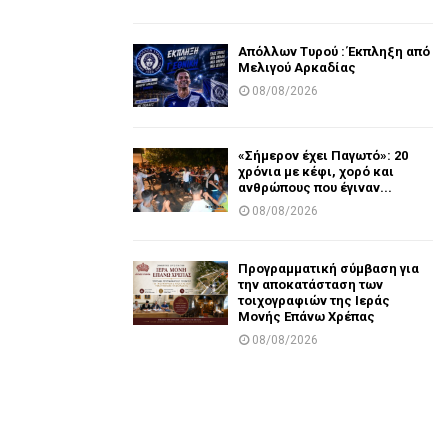
Απόλλων Τυρού : Έκπληξη από
Μελιγού Αρκαδίας
08/08/2026
«Σήμερον έχει Παγωτό»: 20
χρόνια με κέφι, χορό και
ανθρώπους που έγιναν...
08/08/2026
Προγραμματική σύμβαση για
την αποκατάσταση των
τοιχογραφιών της Ιεράς
Μονής Επάνω Χρέπας
08/08/2026