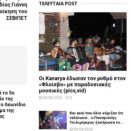
ΤΕΛΕΥΤΑΙΑ POST
δίας Γιάννη
ιοίκηση του
ΣΕΒΙΠΕΤ
Οι Kanarya έδωσαν τον ρυθμό στον
«Φλοίσβο» με παραδοσιακές
μουσικές (pics,vid)
ά το 5ο
08/08/2026
0
ίο της
το Λεωνίδιο
μα της
Και εκεί που όλοι νόμιζαν ότι
ας
τελείωσε… ο Παναγιώτης
Τσιλιμίγκρας ξεσήκωσε το...
08/08/2026