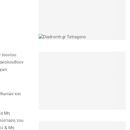
 Ιουνίου
 ακολουθούν
χων.
σθωτών και
ία Μη
σύσταση του
οί & Μη