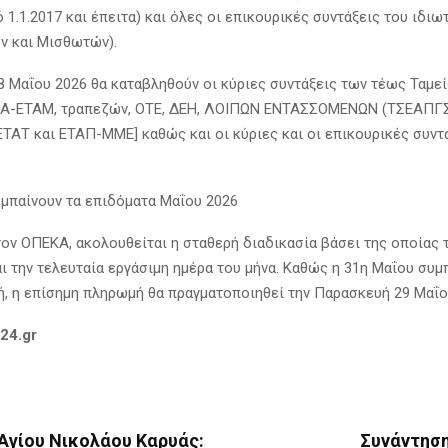
1.1.2017 και έπειτα) και όλες οι επικουρικές συντάξεις του ιδιω
ν και Μισθωτών).
8 Μαΐου 2026 θα καταβληθούν οι κύριες συντάξεις των τέως Ταμε
ΚΑ-ΕΤΑΜ, τραπεζών, ΟΤΕ, ΔΕΗ, ΛΟΙΠΩΝ ΕΝΤΑΣΣΟΜΕΝΩΝ (ΤΣΕΑΠΓ
ΕΤΑΤ και ΕΤΑΠ-ΜΜΕ] καθώς και οι κύριες και οι επικουρικές συντ
μπαίνουν τα επιδόματα Μαΐου 2026
ον ΟΠΕΚΑ, ακολουθείται η σταθερή διαδικασία βάσει της οποίας 
ι την τελευταία εργάσιμη ημέρα του μήνα. Καθώς η 31η Μαΐου συμ
ή, η επίσημη πληρωμή θα πραγματοποιηθεί την Παρασκευή 29 Μαΐο
24.gr
Αγίου Νικολάου Καρυάς:
Συνάντησ