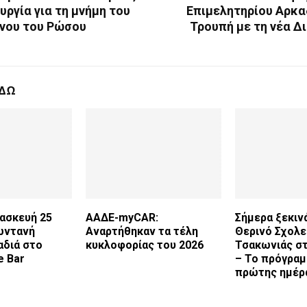
υργία για τη μνήμη του
Επιμελητηρίου Αρκα
ννου του Ρώσου
Τρουπή με τη νέα Δ
ΕΔΩ
ασκευή 25
ΑΑΔΕ-myCAR:
Σήμερα ξεκιν
Ζωντανή
Αναρτήθηκαν τα τέλη
Θερινό Σχολε
αδιά στο
κυκλοφορίας του 2026
Τσακωνιάς σ
e Bar
– Το πρόγραμ
πρώτης ημέρ