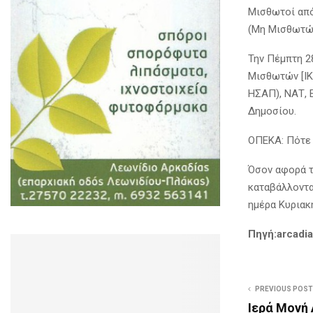
Μισθωτοί από 
(Μη Μισθωτώ
Την Πέμπτη 2
Μισθωτών [Ι
ΗΣΑΠ), ΝΑΤ, 
Δημοσίου.
ΟΠΕΚΑ: Πότε 
Όσον αφορά τ
καταβάλλοντα
ημέρα Κυριακ
Πηγή:arcadia
PREVIOUS POST
Ιερά Μονή 