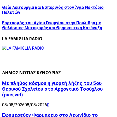
Θεία Λειτουργία και Εσπερινός στον Άγιο Νεκτάριο
Πελετών
Εορτασμός του Αγίου Γεωργίου στην Πούλιθρα με
Θαλάσσιες Μεταφορές και Θρησκευτική Κατάνυξη
LA FAMIGLIA RADIO
ΔΗΜΟΣ ΝΟΤΙΑΣ ΚΥΝΟΥΡΙΑΣ
Με πλήθος κόσμου η γιορτή λήξης του 5ου
Θερινού Σχολείου στο Αρχοντικό Τσούχλου
(pics,vid)
08/08/2026
08/08/2026
0
Εφημερεύον Φαρμακείο στο Λεωνίδιο το