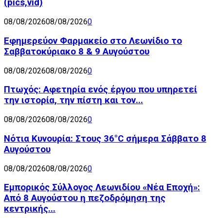
(pics,vid)
08/08/2026
08/08/2026
0
Εφημερεύον Φαρμακείο στο Λεωνίδιο το
Σαββατοκύριακο 8 & 9 Αυγούστου
08/08/2026
08/08/2026
0
Πτωχός: Αφετηρία ενός έργου που υπηρετεί
την ιστορία, την πίστη και τον...
08/08/2026
08/08/2026
0
Νότια Κυνουρία: Στους 36°C σήμερα Σάββατο 8
Αυγούστου
08/08/2026
08/08/2026
0
Εμπορικός Σύλλογος Λεωνιδίου «Νέα Εποχή»:
Από 8 Αυγούστου η πεζοδρόμηση της
κεντρικής...