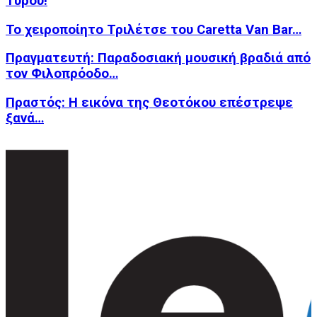
Τυρού!
Το χειροποίητο Τριλέτσε του Caretta Van Bar…
Πραγματευτή: Παραδοσιακή μουσική βραδιά από
τον Φιλοπρόοδο…
Πραστός: Η εικόνα της Θεοτόκου επέστρεψε
ξανά…