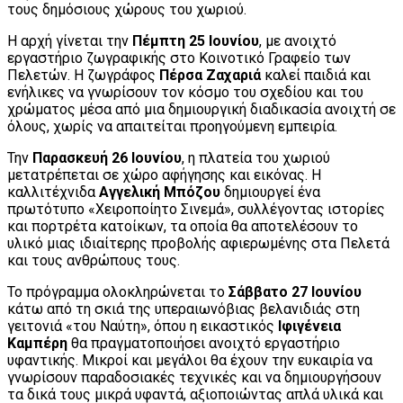
τους δημόσιους χώρους του χωριού.
Η αρχή γίνεται την
Πέμπτη 25 Ιουνίου
, με ανοιχτό
εργαστήριο ζωγραφικής στο Κοινοτικό Γραφείο των
Πελετών. Η ζωγράφος
Πέρσα Ζαχαριά
καλεί παιδιά και
ενήλικες να γνωρίσουν τον κόσμο του σχεδίου και του
χρώματος μέσα από μια δημιουργική διαδικασία ανοιχτή σε
όλους, χωρίς να απαιτείται προηγούμενη εμπειρία.
Την
Παρασκευή 26 Ιουνίου
, η πλατεία του χωριού
μετατρέπεται σε χώρο αφήγησης και εικόνας. Η
καλλιτέχνιδα
Αγγελική Μπόζου
δημιουργεί ένα
πρωτότυπο «Χειροποίητο Σινεμά», συλλέγοντας ιστορίες
και πορτρέτα κατοίκων, τα οποία θα αποτελέσουν το
υλικό μιας ιδιαίτερης προβολής αφιερωμένης στα Πελετά
και τους ανθρώπους τους.
Το πρόγραμμα ολοκληρώνεται το
Σάββατο 27 Ιουνίου
κάτω από τη σκιά της υπεραιωνόβιας βελανιδιάς στη
γειτονιά «του Ναύτη», όπου η εικαστικός
Ιφιγένεια
Καμπέρη
θα πραγματοποιήσει ανοιχτό εργαστήριο
υφαντικής. Μικροί και μεγάλοι θα έχουν την ευκαιρία να
γνωρίσουν παραδοσιακές τεχνικές και να δημιουργήσουν
τα δικά τους μικρά υφαντά, αξιοποιώντας απλά υλικά και