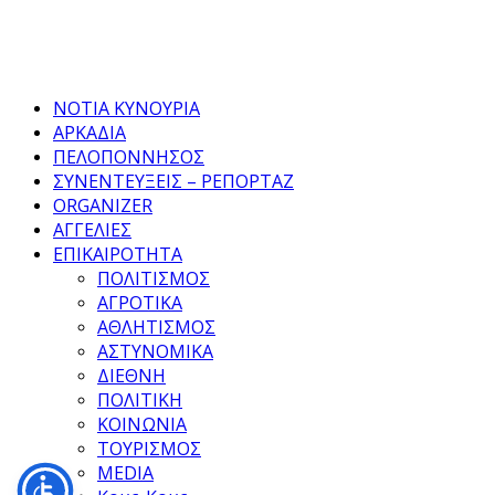
Facebook
Twitter
Instagram
Pinterest
Tumblr
Youtube
ΝΟΤΙΑ ΚΥΝΟΥΡΙΑ
ΑΡΚΑΔΙΑ
ΠΕΛΟΠΟΝΝΗΣΟΣ
ΣΥΝΕΝΤΕΥΞΕΙΣ – ΡΕΠΟΡΤΑΖ
ORGANIZER
ΑΓΓΕΛΙΕΣ
ΕΠΙΚΑΙΡΟΤΗΤΑ
ΠΟΛΙΤΙΣΜΟΣ
ΑΓΡΟΤΙΚΑ
ΑΘΛΗΤΙΣΜΟΣ
ΑΣΤΥΝΟΜΙΚΑ
ΔΙΕΘΝΗ
ΠΟΛΙΤΙΚΗ
ΚΟΙΝΩΝΙΑ
ΤΟΥΡΙΣΜΟΣ
MEDIA