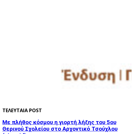
ΤΕΛΕΥΤΑΙΑ POST
Με πλήθος κόσμου η γιορτή λήξης του 5ου
Θερινού Σχολείου στο Αρχοντικό Τσούχλου