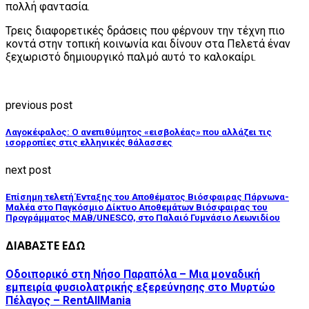
πολλή φαντασία.
Τρεις διαφορετικές δράσεις που φέρνουν την τέχνη πιο
κοντά στην τοπική κοινωνία και δίνουν στα Πελετά έναν
ξεχωριστό δημιουργικό παλμό αυτό το καλοκαίρι.
previous post
Λαγοκέφαλος: Ο ανεπιθύμητος «εισβολέας» που αλλάζει τις
ισορροπίες στις ελληνικές θάλασσες
next post
Επίσημη τελετή Ένταξης του Αποθέματος Βιόσφαιρας Πάρνωνα-
Μαλέα στο Παγκόσμιο Δίκτυο Αποθεμάτων Βιόσφαιρας του
Προγράμματος MAB/UNESCO, στο Παλαιό Γυμνάσιο Λεωνιδίου
ΔΙΑΒΑΣΤΕ ΕΔΩ
Οδοιπορικό στη Νήσο Παραπόλα – Μια μοναδική
εμπειρία φυσιολατρικής εξερεύνησης στο Μυρτώο
Πέλαγος – RentAllMania