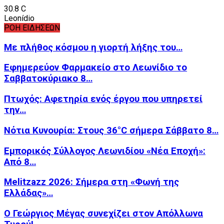
30.8
C
Leonídio
ΡΟΗ ΕΙΔΗΣΕΩΝ
Με πλήθος κόσμου η γιορτή λήξης του…
Εφημερεύον Φαρμακείο στο Λεωνίδιο το
Σαββατοκύριακο 8…
Πτωχός: Αφετηρία ενός έργου που υπηρετεί
την…
Νότια Κυνουρία: Στους 36°C σήμερα Σάββατο 8…
Εμπορικός Σύλλογος Λεωνιδίου «Νέα Εποχή»:
Από 8…
Melitzazz 2026: Σήμερα στη «Φωνή της
Ελλάδας»…
Ο Γεώργιος Μέγας συνεχίζει στον Απόλλωνα