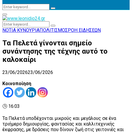
Search
Search
for:
Primary
Menu
Search
Search
for:
ΝΟΤΙΑ ΚΥΝΟΥΡΙΑ
ΠΟΛΙΤΙΣΜΟΣ
ΡΟΗ ΕΙΔΗΣΕΩΝ
Τα Πελετά γίνονται σημείο
συνάντησης της τέχνης αυτό το
καλοκαίρι
23/06/2026
23/06/2026
Κοινοποίηση
🕒 16:03
Τα Πελετά υποδέχονται μικρούς και μεγάλους σε ένα
τριήμερο δημιουργίας, φαντασίας και καλλιτεχνικής
έκφρασης, με δράσεις που δίνουν ζωή στις γειτονιές και