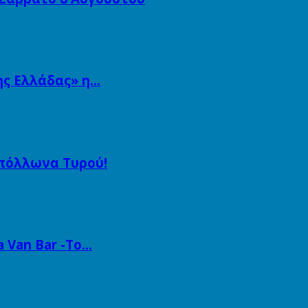
ης Ελλάδας» η…
Απόλλωνα Τυρού!
a Van Bar -Το…