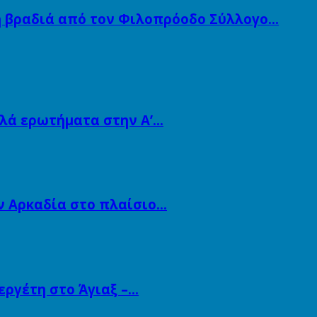
ή βραδιά από τον Φιλοπρόοδο Σύλλογο…
λλά ερωτήματα στην Α’…
ν Αρκαδία στο πλαίσιο…
εργέτη στο Άγιαξ –…