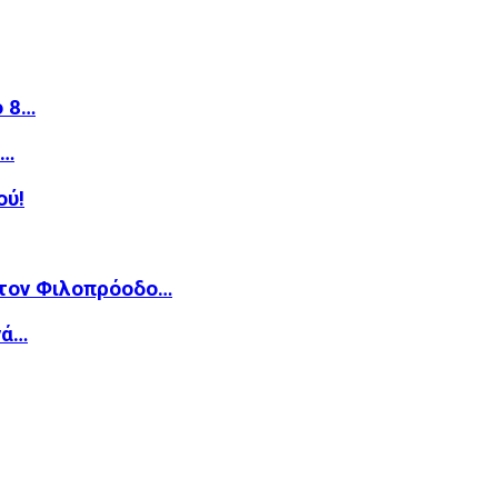
ό 8…
»…
ού!
 τον Φιλοπρόοδο…
νά…