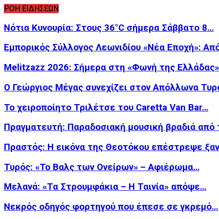
ΡΟΗ ΕΙΔΗΣΕΩΝ
Νότια Κυνουρία: Στους 36°C σήμερα Σάββατο 8…
Εμπορικός Σύλλογος Λεωνιδίου «Νέα Εποχή»: Απ
Melitzazz 2026: Σήμερα στη «Φωνή της Ελλάδας
Ο Γεώργιος Μέγας συνεχίζει στον Απόλλωνα Τυρ
Το χειροποίητο Τριλέτσε του Caretta Van Bar…
Πραγματευτή: Παραδοσιακή μουσική βραδιά από
Πραστός: Η εικόνα της Θεοτόκου επέστρεψε ξα
Τυρός: «Το Βαλς των Ονείρων» – Αφιέρωμα…
Μελανά: «Τα Στρουμφάκια – Η Ταινία» απόψε…
Νεκρός οδηγός φορτηγού που έπεσε σε γκρεμό…