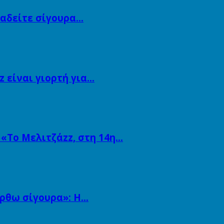
αναδείτε σίγουρα…
 είναι γιορτή για…
 «Το Μελιτζάzz, στη 14η…
άρθω σίγουρα»: Η…