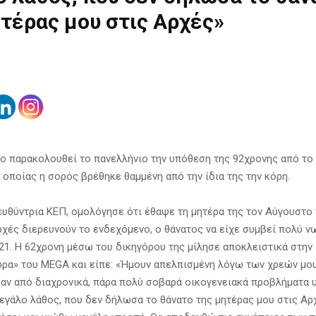
τέρας μου στις Αρχές»
ο παρακολουθεί το πανελλήνιο την υπόθεση της 92χρονης από το 
 οποίας η σορός βρέθηκε θαμμένη από την ίδια της την κόρη.
ευθύντρια ΚΕΠ, ομολόγησε ότι έθαψε τη μητέρα της τον Αύγουστο 
ρχές διερευνούν το ενδεχόμενο, ο θάνατος να είχε συμβεί πολύ ν
021. Η 62χρονη μέσω του δικηγόρου της μίλησε αποκλειστικά στην
ώρα» του MEGA και είπε: «Ήμουν απελπισμένη λόγω των χρεών μου
αν από διαχρονικά, πάρα πολύ σοβαρά οικογενειακά προβλήματα υ
μεγάλο λάθος, που δεν δήλωσα το θάνατο της μητέρας μου στις Αρ