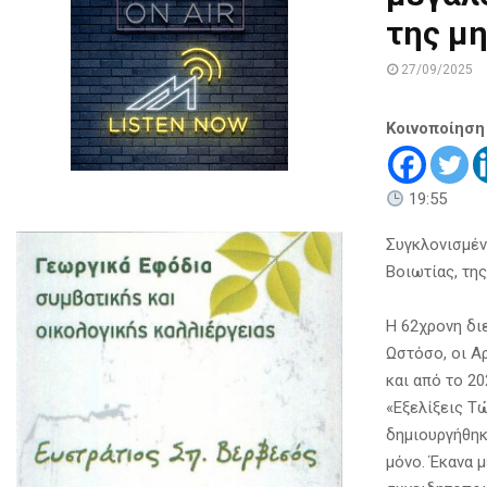
της μη
27/09/2025
Κοινοποίηση
19:55
Συγκλονισμέν
Βοιωτίας, της
Η 62χρονη δι
Ωστόσο, οι Α
και από το 2
«Εξελίξεις Τ
δημιουργήθηκ
μόνο. Έκανα 