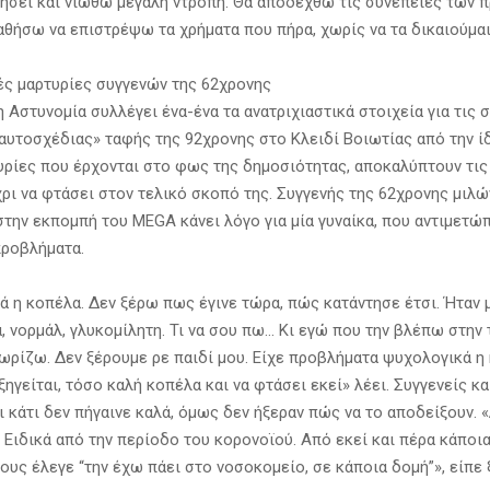
ήσει και νιώθω μεγάλη ντροπή. Θα αποδεχθώ τις συνέπειες των 
αθήσω να επιστρέψω τα χρήματα που πήρα, χωρίς να τα δικαιούμαι
ς μαρτυρίες συγγενών της 62χρονης
 Αστυνομία συλλέγει ένα-ένα τα ανατριχιαστικά στοιχεία για τις 
«αυτοσχέδιας» ταφής της 92χρονης στο Κλειδί Βοιωτίας από την ίδ
τυρίες που έρχονται στο φως της δημοσιότητας, αποκαλύπτουν τις
χρι να φτάσει στον τελικό σκοπό της. Συγγενής της 62χρονης μιλώ
την εκπομπή του MEGA κάνει λόγο για μία γυναίκα, που αντιμετώ
ροβλήματα.
ρά η κοπέλα. Δεν ξέρω πως έγινε τώρα, πώς κατάντησε έτσι. Ήταν 
, νορμάλ, γλυκομίλητη. Τι να σου πω… Κι εγώ που την βλέπω στην
νωρίζω. Δεν ξέρουμε ρε παιδί μου. Είχε προβλήματα ψυχολογικά η
ηγείται, τόσο καλή κοπέλα και να φτάσει εκεί» λέει. Συγγενείς κα
ι κάτι δεν πήγαινε καλά, όμως δεν ήξεραν πώς να το αποδείξουν. 
 Ειδικά από την περίοδο του κορονοϊού. Από εκεί και πέρα κάποια
τους έλεγε “την έχω πάει στο νοσοκομείο, σε κάποια δομή”», είπ