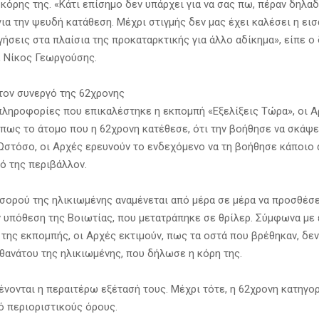
κόρης της. «Κάτι επίσημο δεν υπάρχει για να σας πω, πέραν δηλα
ια την ψευδή κατάθεση. Μέχρι στιγμής δεν μας έχει καλέσει η εισ
ήσεις στα πλαίσια της προκαταρκτικής για άλλο αδίκημα», είπε ο
, Νίκος Γεωργούσης.
τον συνεργό της 62χρονης
ληροφορίες που επικαλέστηκε η εκπομπή «Εξελίξεις Τώρα», οι Α
 πως το άτομο που η 62χρονη κατέθεσε, ότι την βοήθησε να σκάψε
 Ωστόσο, οι Αρχές ερευνούν το ενδεχόμενο να τη βοήθησε κάποιο
νό της περιβάλλον.
 σορού της ηλικιωμένης αναμένεται από μέρα σε μέρα να προσθέσε
ν υπόθεση της Βοιωτίας, που μετατράπηκε σε θρίλερ. Σύμφωνα με
της εκπομπής, οι Αρχές εκτιμούν, πως τα οστά που βρέθηκαν, δε
 θανάτου της ηλικιωμένης, που δήλωσε η κόρη της.
ένονται η περαιτέρω εξέτασή τους. Μέχρι τότε, η 62χρονη κατηγο
ό περιοριστικούς όρους.