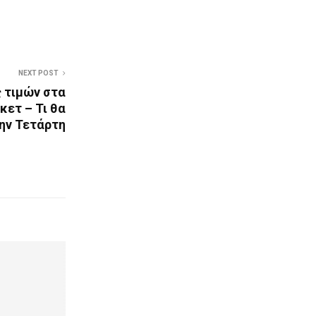
NEXT POST
 τιμών στα
κετ – Τι θα
ην Τετάρτη