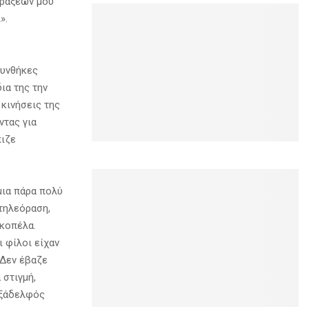
πράξεων μου
».
συνθήκες
ια της την
 κινήσεις της
ντας για
πιζε
μια πάρα πολύ
 τηλεόραση,
 κοπέλα.
ι φίλοι είχαν
«Δεν έβαζε
 στιγμή,
ε ξάδελφός