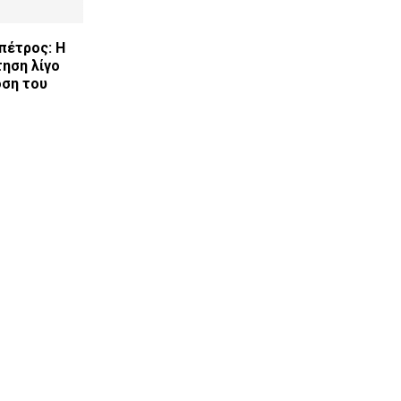
πέτρος: Η
τηση λίγο
οση του