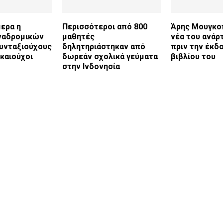
ερα η
Περισσότεροι από 800
Άρης Μουγκο
ναδρομικών
μαθητές
νέα του ανάρ
υνταξιούχους
δηλητηριάστηκαν από
πριν την έκδ
ικαιούχοι
δωρεάν σχολικά γεύματα
βιβλίου του
στην Ινδονησία