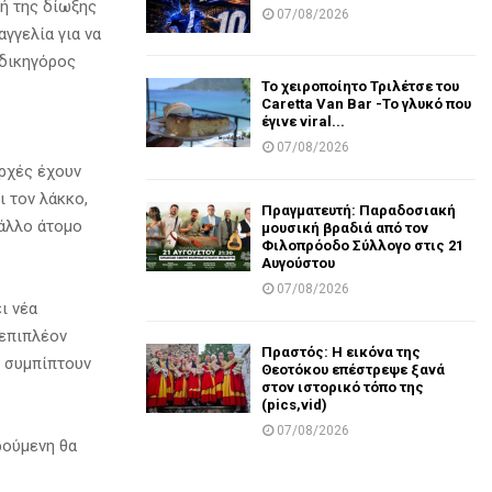
δή της δίωξης
07/08/2026
αγγελία για να
 δικηγόρος
Το χειροποίητο Τριλέτσε του
Caretta Van Bar -Το γλυκό που
έγινε viral...
07/08/2026
ρχές έχουν
ι τον λάκκο,
Πραγματευτή: Παραδοσιακή
 άλλο άτομο
μουσική βραδιά από τον
Φιλοπρόοδο Σύλλογο στις 21
Αυγούστου
07/08/2026
ι νέα
 επιπλέον
Πραστός: Η εικόνα της
ν συμπίπτουν
Θεοτόκου επέστρεψε ξανά
στον ιστορικό τόπο της
(pics,vid)
07/08/2026
ρούμενη θα