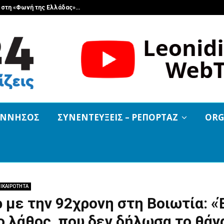
α στη «Φωνή της Ελλάδας»…
Ο Γεώργιος Μ
ΟΝΝΗΣΟΣ
ΣΥΝΕΝΤΕΥΞΕΙΣ – ΡΕΠΟΡΤΑΖ
ORG
ΙΚΑΙΡΟΤΗΤΑ
 με την 92χρονη στη Βοιωτία: «
 λάθος, που δεν δήλωσα το θάν