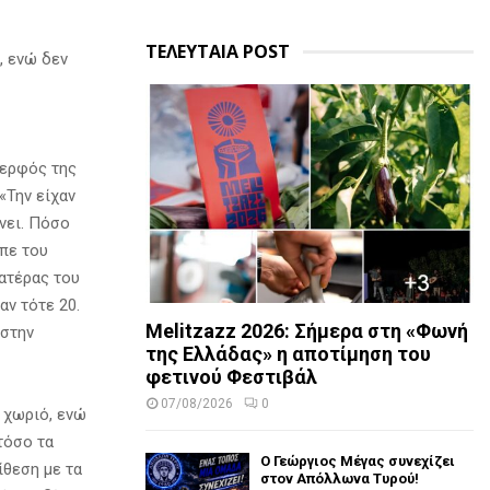
ΤΕΛΕΥΤΑΙΑ POST
, ενώ δεν
δερφός της
«Την είχαν
ίνει. Πόσο
ίπε του
πατέρας του
αν τότε 20.
Melitzazz 2026: Σήμερα στη «Φωνή
 στην
της Ελλάδας» η αποτίμηση του
φετινού Φεστιβάλ
07/08/2026
0
 χωριό, ενώ
τόσο τα
Ο Γεώργιος Μέγας συνεχίζει
ίθεση με τα
στον Απόλλωνα Τυρού!