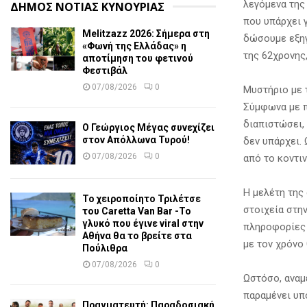
λεγόμενα της 
ΔΗΜΟΣ ΝΟΤΙΑΣ ΚΥΝΟΥΡΙΑΣ
που υπάρχει γ
Melitzazz 2026: Σήμερα στη
δώσουμε εξηγ
«Φωνή της Ελλάδας» η
της 62χρονης
αποτίμηση του φετινού
Φεστιβάλ
07/08/2026
0
Μυστήριο με 
Σύμφωνα με π
διαπιστώσει,
Ο Γεώργιος Μέγας συνεχίζει
στον Απόλλωνα Τυρού!
δεν υπάρχει.
07/08/2026
0
από το κοντι
Η μελέτη της
Το χειροποίητο Τριλέτσε
στοιχεία στη
του Caretta Van Bar -Το
γλυκό που έγινε viral στην
πληροφορίες 
Αθήνα θα το βρείτε στα
με τον χρόνο
Πούλιθρα
07/08/2026
0
Ωστόσο, αναμ
παραμένει υπ
Πραγματευτή: Παραδοσιακή