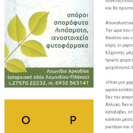
συνειδητοποι
και θα προσπ
Αποκαλυπτικέ
Την ώρα που η
θανάτου και 
κόρη, οι μαρ
62χρονης, μέ
πρώτη φορά σ
ψυχολογικά π
«Ήταν μια χα
ωραία κοπέλα
δεν την αναγ
Αλλιώς δεν εξ
καταλάβει, ότ
κανέναν μέσα.
ρωτάγαν και 