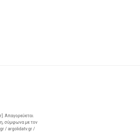
r]. Απαγορεύεται
η, σύμφωνα με τον
 / argolidatv.gr /