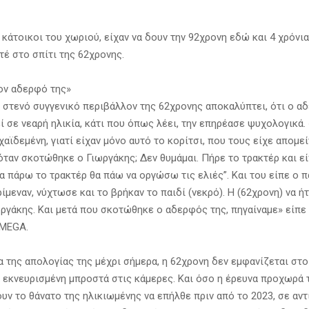
κάτοικοι του χωριού, είχαν να δουν την 92χρονη εδώ και 4 χρόνια
τέ στο σπίτι της 62χρονης.
τον αδερφό της»
 στενό συγγενικό περιβάλλον της 62χρονης αποκαλύπτει, ότι ο α
 σε νεαρή ηλικία, κάτι που όπως λέει, την επηρέασε ψυχολογικά. 
χαϊδεμένη, γιατί είχαν μόνο αυτό το κορίτσι, που τους είχε απομε
όταν σκοτώθηκε ο Γιωργάκης; Δεν θυμάμαι. Πήρε το τρακτέρ και ε
α πάρω το τρακτέρ θα πάω να οργώσω τις ελιές”. Και του είπε ο 
ρίμεναν, νύχτωσε και το βρήκαν το παιδί (νεκρό). Η (62χρονη) να ήτ
ωργάκης. Και μετά που σκοτώθηκε ο αδερφός της, πηγαίναμε» είπε
 MEGA.
α της απολογίας της μέχρι σήμερα, η 62χρονη δεν εμφανίζεται στο
ά εκνευρισμένη μπροστά στις κάμερες. Και όσο η έρευνα προχωρά 
υν το θάνατο της ηλικιωμένης να επήλθε πριν από το 2023, σε αντ