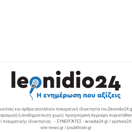
 εικόνες και άρθρα αποτελούν πνευματική ιδιοκτησία του [leonidio24.g
αραγωγή ή αναδημοσίευση χωρίς προηγούμενη έγγραφη συγκατάθεσ
 πνευματικής ιδιοκτησίας. -- ΣΥΝΕΡΓΑΤΕΣ - arcadia24.gr / spetses24.gr
one-news.gr / poulithratv.gr