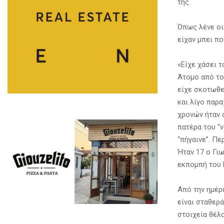
της.
Όπως λένε οι 
είχαν μπει πο
«Είχε χάσει 
Άτομο από το
είχε σκοτωθεί
και λίγο παρα
χρονών ήταν 
πατέρα του “ν
“πήγαινε”. Πε
Ήταν 17 ο Γι
εκπομπή του
Από την ημέρ
είναι σταθερ
στοιχεία θέλο