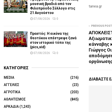
μουσική βραδιά από τον
tanea.gr
Φιλοπρόοδο Σύλλογο στις
21 Αυγούστου
07/08/2026
0
PREVIOUS POST
ΑΠΟΚΛΕΙΣΤ
Πραστός: Η εικόνα της
Αξιωματικ
Θεοτόκου επέστρεψε ξανά
στον ιστορικό τόπο της
κάνναβης 
(pics,vid)
Γιώργος Οι
07/08/2026
0
αποδόμηση
οργάνωσης
ΚΑΤΗΓΟΡΙΕΣ
MEDIA
(216)
ΔΙΑΒΑΣΤΕ 
ΑΓΓΕΛΙΕΣ
(23)
ΑΓΡΟΤΙΚΑ
(203)
ΑΘΛΗΤΙΣΜΟΣ
(845)
ΑΡΚΑΔΙΑ
(1,243)