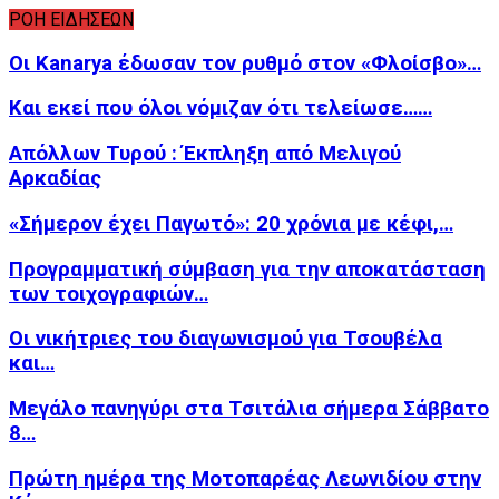
ΡΟΗ ΕΙΔΗΣΕΩΝ
Οι Kanarya έδωσαν τον ρυθμό στον «Φλοίσβο»…
Και εκεί που όλοι νόμιζαν ότι τελείωσε……
Απόλλων Τυρού : Έκπληξη από Μελιγού
Αρκαδίας
«Σήμερον έχει Παγωτό»: 20 χρόνια με κέφι,…
Προγραμματική σύμβαση για την αποκατάσταση
των τοιχογραφιών…
Οι νικήτριες του διαγωνισμού για Τσουβέλα
και…
Μεγάλο πανηγύρι στα Τσιτάλια σήμερα Σάββατο
8…
Πρώτη ημέρα της Μοτοπαρέας Λεωνιδίου στην