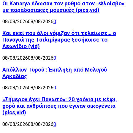
Οι Kanarya έδωσαν τον ρυθμό στον «Φλοίσβο»
με παραδοσιακές μουσικές (pics,vid)
08/08/2026
08/08/2026
0
Και εκεί που όλοι νόμιζαν ότι τελείωσε… ο
Παναγιώτης Τσιλιμίγκρας ξεσήκωσε το
Λεωνίδιο (vid)
08/08/2026
08/08/2026
0
Απόλλων Τυρού : Έκπληξη από Μελιγού
Αρκαδίας
08/08/2026
08/08/2026
0
«Σήμερον έχει Παγωτό»: 20 χρόνια με κέφι,
χορό και ανθρώπους που έγιναν οικογένεια
(pics,vid)
08/08/2026
08/08/2026
0