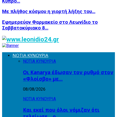
Κύπρο…
Με πλήθος κόσμου η γιορτή λήξης του…
Εφημερεύον Φαρμακείο στο Λεωνίδιο το
Σαββατοκύριακο 8…
ΝΟΤΙΑ ΚΥΝΟΥΡΙΑ
ΝΟΤΙΑ ΚΥΝΟΥΡΙΑ
Οι Kanarya έδωσαν τον ρυθμό στον
«Φλοίσβο» με…
08/08/2026
ΝΟΤΙΑ ΚΥΝΟΥΡΙΑ
Και εκεί που όλοι νόμιζαν ότι
τελείωσε… ο…