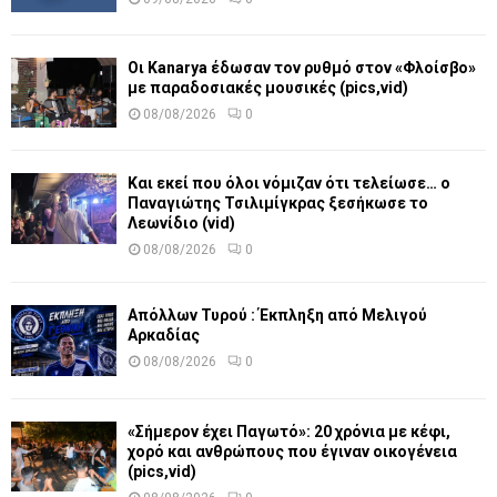
Οι Kanarya έδωσαν τον ρυθμό στον «Φλοίσβο»
με παραδοσιακές μουσικές (pics,vid)
08/08/2026
0
Και εκεί που όλοι νόμιζαν ότι τελείωσε… ο
Παναγιώτης Τσιλιμίγκρας ξεσήκωσε το
Λεωνίδιο (vid)
08/08/2026
0
Απόλλων Τυρού : Έκπληξη από Μελιγού
Αρκαδίας
08/08/2026
0
«Σήμερον έχει Παγωτό»: 20 χρόνια με κέφι,
χορό και ανθρώπους που έγιναν οικογένεια
(pics,vid)