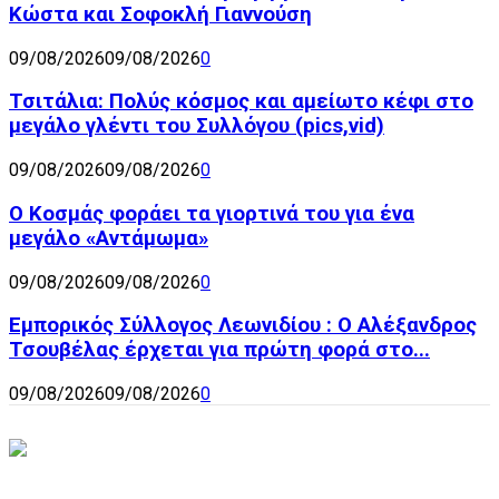
Κώστα και Σοφοκλή Γιαννούση
09/08/2026
09/08/2026
0
Τσιτάλια: Πολύς κόσμος και αμείωτο κέφι στο
μεγάλο γλέντι του Συλλόγου (pics,vid)
09/08/2026
09/08/2026
0
Ο Κοσμάς φοράει τα γιορτινά του για ένα
μεγάλο «Αντάμωμα»
09/08/2026
09/08/2026
0
Εμπορικός Σύλλογος Λεωνιδίου : Ο Αλέξανδρος
Τσουβέλας έρχεται για πρώτη φορά στο...
09/08/2026
09/08/2026
0