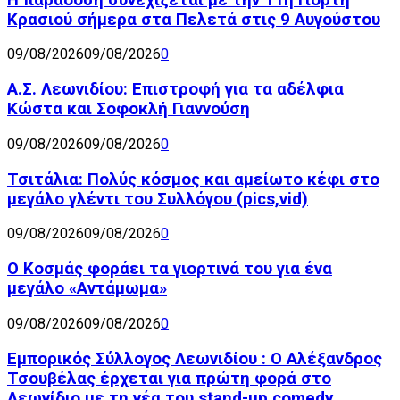
Κρασιού σήμερα στα Πελετά στις 9 Αυγούστου
09/08/2026
09/08/2026
0
Α.Σ. Λεωνιδίου: Επιστροφή για τα αδέλφια
Κώστα και Σοφοκλή Γιαννούση
09/08/2026
09/08/2026
0
Τσιτάλια: Πολύς κόσμος και αμείωτο κέφι στο
μεγάλο γλέντι του Συλλόγου (pics,vid)
09/08/2026
09/08/2026
0
Ο Κοσμάς φοράει τα γιορτινά του για ένα
μεγάλο «Αντάμωμα»
09/08/2026
09/08/2026
0
Εμπορικός Σύλλογος Λεωνιδίου : Ο Αλέξανδρος
Τσουβέλας έρχεται για πρώτη φορά στο
Λεωνίδιο με τη νέα του stand-up comedy