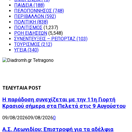
ΠΑΙΔΕΙΑ
(188)
ΠΕΛΟΠΟΝΝΗΣΟΣ
(748)
ΠΕΡΙΒΑΛΛΟΝ
(592)
ΠΟΛΙΤΙΚΗ
(838)
ΠΟΛΙΤΙΣΜΟΣ
(1,237)
ΡΟΗ ΕΙΔΗΣΕΩΝ
(5,548)
ΣΥΝΕΝΤΕΥΞΕΙΣ – ΡΕΠΟΡΤΑΖ
(103)
ΤΟΥΡΙΣΜΟΣ
(212)
ΥΓΕΙΑ
(340)
ΤΕΛΕΥΤΑΙΑ POST
Η παράδοση συνεχίζεται με την 11η Γιορτή
Κρασιού σήμερα στα Πελετά στις 9 Αυγούστου
09/08/2026
09/08/2026
0
Α.Σ. Λεωνιδίου: Επιστροφή για τα αδέλφια