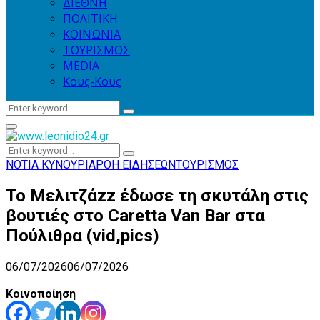
ΔΙΕΘΝΗ
ΠΟΛΙΤΙΚΗ
ΚΟΙΝΩΝΙΑ
ΤΟΥΡΙΣΜΟΣ
MEDIA
Κους-Κους
Search
Search
for:
Primary
Menu
Search
Search
for:
ΝΟΤΙΑ ΚΥΝΟΥΡΙΑ
ΡΟΗ ΕΙΔΗΣΕΩΝ
ΤΟΥΡΙΣΜΟΣ
Το Μελιτζάzz έδωσε τη σκυτάλη στις
βουτιές στο Caretta Van Bar στα
Πούλιθρα (vid,pics)
06/07/2026
06/07/2026
Κοινοποίηση