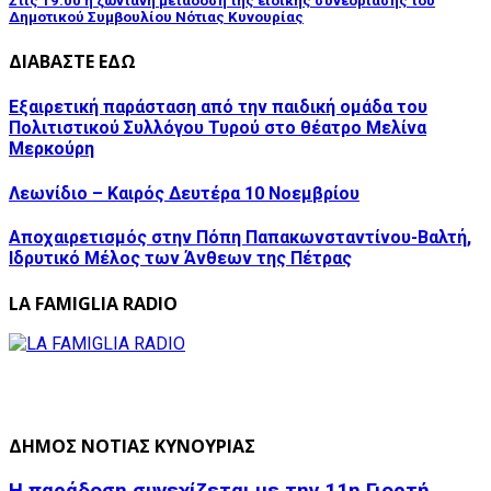
Στις 19:00 η ζωντανή μετάδοση της ειδικής συνεδρίασης του
Δημοτικού Συμβουλίου Νότιας Κυνουρίας
ΔΙΑΒΑΣΤΕ ΕΔΩ
Εξαιρετική παράσταση από την παιδική ομάδα του
Πολιτιστικού Συλλόγου Τυρού στο θέατρο Μελίνα
Μερκούρη
Λεωνίδιο – Καιρός Δευτέρα 10 Νοεμβρίου
Αποχαιρετισμός στην Πόπη Παπακωνσταντίνου-Βαλτή,
Ιδρυτικό Μέλος των Άνθεων της Πέτρας
LA FAMIGLIA RADIO
ΔΗΜΟΣ ΝΟΤΙΑΣ ΚΥΝΟΥΡΙΑΣ
Η παράδοση συνεχίζεται με την 11η Γιορτή