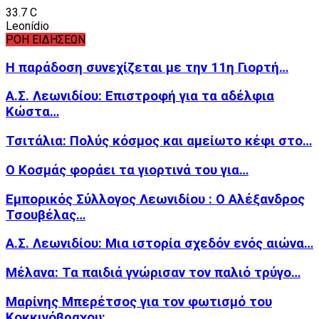
33.7
C
Leonídio
ΡΟΗ ΕΙΔΗΣΕΩΝ
Η παράδοση συνεχίζεται με την 11η Γιορτή…
Α.Σ. Λεωνιδίου: Επιστροφή για τα αδέλφια
Κώστα…
Τσιτάλια: Πολύς κόσμος και αμείωτο κέφι στο…
Ο Κοσμάς φοράει τα γιορτινά του για…
Εμπορικός Σύλλογος Λεωνιδίου : Ο Αλέξανδρος
Τσουβέλας…
Α.Σ. Λεωνιδίου: Μια ιστορία σχεδόν ενός αιώνα…
Μέλανα: Τα παιδιά γνώρισαν τον παλιό τρύγο…
Μαρίνης Μπερέτσος για τον φωτισμό του
Κοκκινόβραχου:…