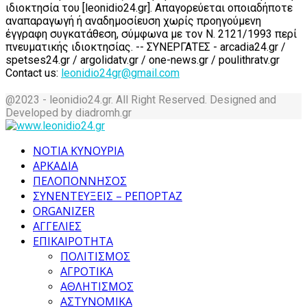
ιδιοκτησία του [leonidio24.gr]. Απαγορεύεται οποιαδήποτε
αναπαραγωγή ή αναδημοσίευση χωρίς προηγούμενη
έγγραφη συγκατάθεση, σύμφωνα με τον Ν. 2121/1993 περί
πνευματικής ιδιοκτησίας. -- ΣΥΝΕΡΓΑΤΕΣ - arcadia24.gr /
spetses24.gr / argolidatv.gr / one-news.gr / poulithratv.gr
Contact us:
leonidio24gr@gmail.com
@2023 - leonidio24.gr. All Right Reserved. Designed and
Developed by diadromh.gr
Facebook
Twitter
Instagram
Pinterest
Tumblr
Youtube
ΝΟΤΙΑ ΚΥΝΟΥΡΙΑ
ΑΡΚΑΔΙΑ
ΠΕΛΟΠΟΝΝΗΣΟΣ
ΣΥΝΕΝΤΕΥΞΕΙΣ – ΡΕΠΟΡΤΑΖ
ORGANIZER
ΑΓΓΕΛΙΕΣ
ΕΠΙΚΑΙΡΟΤΗΤΑ
ΠΟΛΙΤΙΣΜΟΣ
ΑΓΡΟΤΙΚΑ
ΑΘΛΗΤΙΣΜΟΣ
ΑΣΤΥΝΟΜΙΚΑ