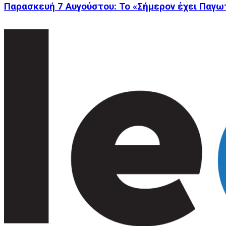
Παρασκευή 7 Αυγούστου: Το «Σήμερον έχει Παγω