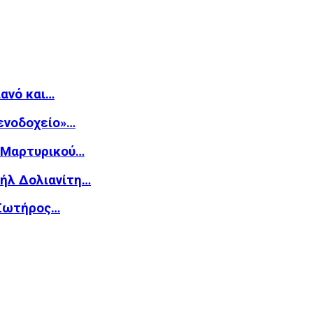
ιανό και…
Ξενοδοχείο»…
υ Μαρτυρικού…
υήλ Δολιανίτη…
 Σωτήρος…