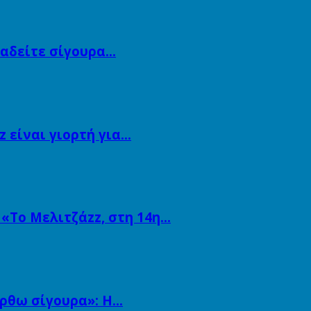
αναδείτε σίγουρα…
 είναι γιορτή για…
 «Το Μελιτζάzz, στη 14η…
άρθω σίγουρα»: Η…