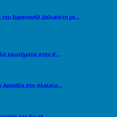
 του Εμμανουήλ Δολιανίτη με…
λλά ερωτήματα στην Α’…
ν Αρκαδία στο πλαίσιο…
εργέτη στο Άγιαξ –…