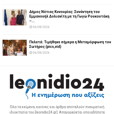
Δήμος Νότιας Κυνουρίας: Συνάντηση του
Εμμανουήλ Δολιανίτη με τη Γωγώ Ρουκουτάκη
–...
06/08/2026
Πελετά: Τιμήθηκε σήμερα η Μεταμόρφωση του
Σωτήρος (pics,vid)
06/08/2026
Όλα τα κείμενα, εικόνες και άρθρα αποτελούν πνευματική
ιδιοκτησία του [leonidio24.gr]. Απαγορεύεται οποιαδήποτε