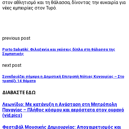
στον αθλητισμό και τη θάλασσα, δίνοντας την ευκαιρία για
νέες εμπειρίες στον Τυρό.
previous post
Porto Sabatiki: Φιλοξενία και γεύσεις δίπλα στη θάλασσα της
Σαμπατικής
next post
Συνεδριάζει σήμερα η Δημοτική Επιτροπή Νότιας Κυνουρίας – Στο
τραπέζι 14 θέματα
ΔΙΑΒΑΣΤΕ ΕΔΩ
Λεωνίδιο: Με κατάνυξη η Ανάσταση στη Μητρόπολη
Παναγίας – Πλήθος κόσμου και αερόστατα στον ουρανό
(vid,pics)
Φεστιβάλ Μουσικής Δημιουργίας: Αποχαιρετισμός και