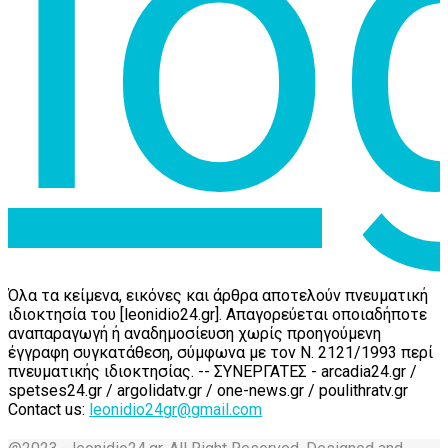
Όλα τα κείμενα, εικόνες και άρθρα αποτελούν πνευματική
ιδιοκτησία του [leonidio24.gr]. Απαγορεύεται οποιαδήποτε
αναπαραγωγή ή αναδημοσίευση χωρίς προηγούμενη
έγγραφη συγκατάθεση, σύμφωνα με τον Ν. 2121/1993 περί
πνευματικής ιδιοκτησίας. -- ΣΥΝΕΡΓΑΤΕΣ - arcadia24.gr /
spetses24.gr / argolidatv.gr / one-news.gr / poulithratv.gr
Contact us:
leonidio24gr@gmail.com