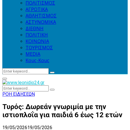
ΠΟΛΙΤΙΣΜΟΣ
ΑΓΡΟΤΙΚΑ
ΑΘΛΗΤΙΣΜΟΣ
ΑΣΤΥΝΟΜΙΚΑ
ΔΙΕΘΝΗ
ΠΟΛΙΤΙΚΗ
ΚΟΙΝΩΝΙΑ
ΤΟΥΡΙΣΜΟΣ
MEDIA
Κους-Κους
Search
Search
for:
Primary
Menu
Search
Search
for:
ΡΟΗ ΕΙΔΗΣΕΩΝ
Τυρός: Δωρεάν γνωριμία με την
ιστιοπλοΐα για παιδιά 6 έως 12 ετών
19/05/2026
19/05/2026