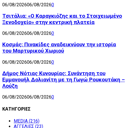
06/08/2026
06/08/2026
0
Τσιτάλια: «Ο Καραγκιόζης και το Στοιχειωμένο
Ξενοδοχείο» στην κεντρική πλατεία
06/08/2026
06/08/2026
0
Κοσμάς: Πινακίδες αναδεικνύουν την ιστορία
του Μαρτυρικού Χωριού
06/08/2026
06/08/2026
0
Δήμος Νότιας Κυνουρίας: Συνάντηση του
Εμμανουήλ Δολιανίτη με τη Γωγώ Ρουκουτάκη –
Λούζη
06/08/2026
06/08/2026
0
ΚΑΤΗΓΟΡΙΕΣ
MEDIA
(216)
ΑΓΓΕΛΙΕΣ
(23)