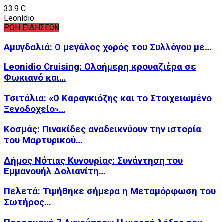
33.9
C
Leonídio
ΡΟΗ ΕΙΔΗΣΕΩΝ
Αμυγδαλιά: Ο μεγάλος χορός του Συλλόγου με…
Leonidio Cruising: Ολοήμερη κρουαζιέρα σε
Φωκιανό και…
Τσιτάλια: «Ο Καραγκιόζης και το Στοιχειωμένο
Ξενοδοχείο»…
Κοσμάς: Πινακίδες αναδεικνύουν την ιστορία
του Μαρτυρικού…
Δήμος Νότιας Κυνουρίας: Συνάντηση του
Εμμανουήλ Δολιανίτη…
Πελετά: Τιμήθηκε σήμερα η Μεταμόρφωση του
Σωτήρος…