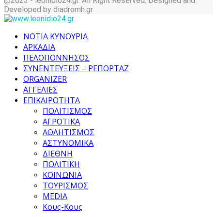
@2023 - leonidio24.gr. All Right Reserved. Designed and
Developed by diadromh.gr
Facebook
Twitter
Instagram
Pinterest
Tumblr
Youtube
ΝΟΤΙΑ ΚΥΝΟΥΡΙΑ
ΑΡΚΑΔΙΑ
ΠΕΛΟΠΟΝΝΗΣΟΣ
ΣΥΝΕΝΤΕΥΞΕΙΣ – ΡΕΠΟΡΤΑΖ
ORGANIZER
ΑΓΓΕΛΙΕΣ
ΕΠΙΚΑΙΡΟΤΗΤΑ
ΠΟΛΙΤΙΣΜΟΣ
ΑΓΡΟΤΙΚΑ
ΑΘΛΗΤΙΣΜΟΣ
ΑΣΤΥΝΟΜΙΚΑ
ΔΙΕΘΝΗ
ΠΟΛΙΤΙΚΗ
ΚΟΙΝΩΝΙΑ
ΤΟΥΡΙΣΜΟΣ
MEDIA
Κους-Κους