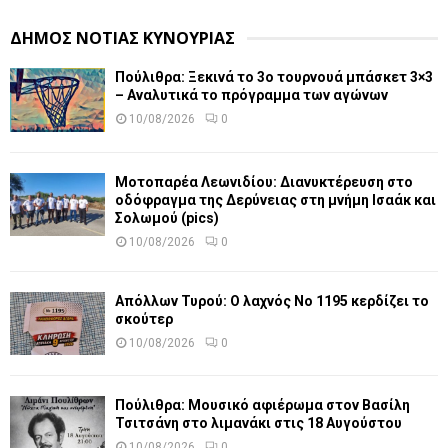
ΔΗΜΟΣ ΝΟΤΙΑΣ ΚΥΝΟΥΡΙΑΣ
Πούλιθρα: Ξεκινά το 3ο τουρνουά μπάσκετ 3×3
– Αναλυτικά το πρόγραμμα των αγώνων
10/08/2026
0
Μοτοπαρέα Λεωνιδίου: Διανυκτέρευση στο
οδόφραγμα της Δερύνειας στη μνήμη Ισαάκ και
Σολωμού (pics)
10/08/2026
0
Απόλλων Τυρού: Ο λαχνός Νο 1195 κερδίζει το
σκούτερ
10/08/2026
0
Πούλιθρα: Μουσικό αφιέρωμα στον Βασίλη
Τσιτσάνη στο λιμανάκι στις 18 Αυγούστου
10/08/2026
0