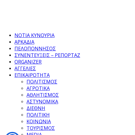
Facebook
Twitter
Instagram
Pinterest
Tumblr
Youtube
ΝΟΤΙΑ ΚΥΝΟΥΡΙΑ
ΑΡΚΑΔΙΑ
ΠΕΛΟΠΟΝΝΗΣΟΣ
ΣΥΝΕΝΤΕΥΞΕΙΣ – ΡΕΠΟΡΤΑΖ
ORGANIZER
ΑΓΓΕΛΙΕΣ
ΕΠΙΚΑΙΡΟΤΗΤΑ
ΠΟΛΙΤΙΣΜΟΣ
ΑΓΡΟΤΙΚΑ
ΑΘΛΗΤΙΣΜΟΣ
ΑΣΤΥΝΟΜΙΚΑ
ΔΙΕΘΝΗ
ΠΟΛΙΤΙΚΗ
ΚΟΙΝΩΝΙΑ
ΤΟΥΡΙΣΜΟΣ
MEDIA