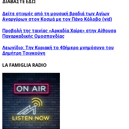
ΔΙΑΒΑΣΤΕ ΕΔΩ
Δείτε στιγμές από τη μουσική βραδιά των Αγίων
Αναργύρων στον Κοσμά με τον Πάνο Κόλοβο (vid)
Προβολή της ταινίας «Αρκαδία Χαίρε» στην Αίθουσα
Παναρκαδικής Ομοσπονδίας
Λεωνίδιο: Tην Κυριακή το 40ήμερο μνημόσυνο του
Δημήτρη Τσιγκούνη
LA FAMIGLIA RADIO