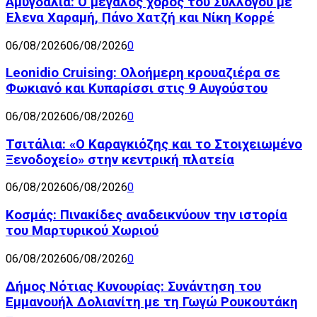
Αμυγδαλιά: Ο μεγάλος χορός του Συλλόγου με
Έλενα Χαραμή, Πάνο Χατζή και Νίκη Κορρέ
06/08/2026
06/08/2026
0
Leonidio Cruising: Ολοήμερη κρουαζιέρα σε
Φωκιανό και Κυπαρίσσι στις 9 Αυγούστου
06/08/2026
06/08/2026
0
Τσιτάλια: «Ο Καραγκιόζης και το Στοιχειωμένο
Ξενοδοχείο» στην κεντρική πλατεία
06/08/2026
06/08/2026
0
Κοσμάς: Πινακίδες αναδεικνύουν την ιστορία
του Μαρτυρικού Χωριού
06/08/2026
06/08/2026
0
Δήμος Νότιας Κυνουρίας: Συνάντηση του
Εμμανουήλ Δολιανίτη με τη Γωγώ Ρουκουτάκη