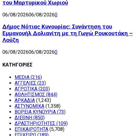
του Μαρτυρικού Χωριού
06/08/2026
06/08/2026
0
Δήμος Νότιας Κυνουρίας: Συνάντηση του
Εμμανουήλ Δολιανίτη με τη Γωγώ Ρουκουτάκη –
Λούζη
06/08/2026
06/08/2026
0
ΚΑΤΗΓΟΡΙΕΣ
MEDIA
(216)
ΑΓΓΕΛΙΕΣ
(23)
ΑΓΡΟΤΙΚΑ
(203)
ΑΘΛΗΤΙΣΜΟΣ
(844)
ΑΡΚΑΔΙΑ
(1,243)
ΑΣΤΥΝΟΜΙΚΑ
(1,358)
ΒΟΡΕΙΑ ΚΥΝΟΥΡΙΑ
(73)
ΔΙΕΘΝΗ
(850)
ΔΡΑΣΤΗΡΙΟΤΗΤΕΣ
(109)
ΕΠΙΚΑΙΡΟΤΗΤΑ
(5,708)
ΕΠΙΧΕΙΡΩ
(189)