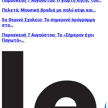
Παρασκευή 7 Αυγούστου: Η γιορτή λήξης του…
Πελετά: Μουσική βραδιά με πολύ κέφι και…
5ο Θερινό Σχολείο: Το σημερινό πρόγραμμα
στο…
Παρασκευή 7 Αυγούστου: Το «Σήμερον έχει
Παγωτό»…