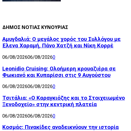
ΔΗΜΟΣ ΝΟΤΙΑΣ ΚΥΝΟΥΡΙΑΣ
Αμυγδαλιά: Ο μεγάλος χορός του Συλλόγου με
Έλενα Χαραμή, Πάνο Χατζή και Νίκη Κορρέ
06/08/2026
06/08/2026
0
Leonidio Cruising: Ολοήμερη κρουαζιέρα σε
Φωκιανό και Κυπαρίσσι στις 9 Αυγούστου
06/08/2026
06/08/2026
0
Τσιτάλια: «Ο Καραγκιόζης και το Στοιχειωμένο
Ξενοδοχείο» στην κεντρική πλατεία
06/08/2026
06/08/2026
0
Κοσμάς: Πινακίδες αναδεικνύουν την ιστορία