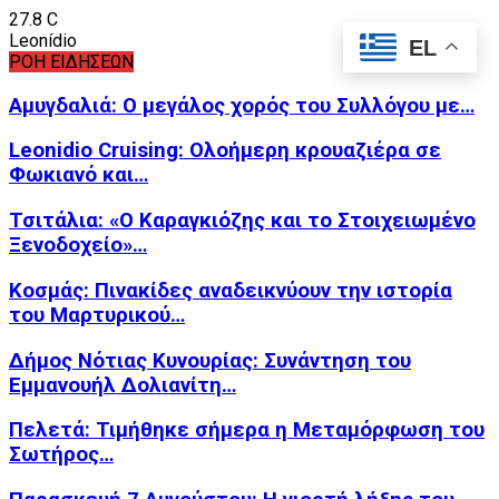
27.8
C
Leonídio
EL
ΡΟΗ ΕΙΔΗΣΕΩΝ
Αμυγδαλιά: Ο μεγάλος χορός του Συλλόγου με…
Leonidio Cruising: Ολοήμερη κρουαζιέρα σε
Φωκιανό και…
Τσιτάλια: «Ο Καραγκιόζης και το Στοιχειωμένο
Ξενοδοχείο»…
Κοσμάς: Πινακίδες αναδεικνύουν την ιστορία
του Μαρτυρικού…
Δήμος Νότιας Κυνουρίας: Συνάντηση του
Εμμανουήλ Δολιανίτη…
Πελετά: Τιμήθηκε σήμερα η Μεταμόρφωση του
Σωτήρος…