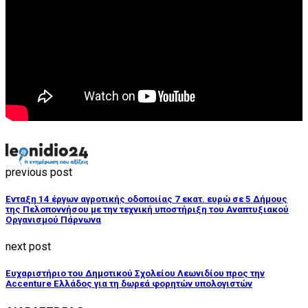
previous post
Ένταξη 14 έργων αγροτικής οδοποιίας 7 εκατ. ευρώ σε 5 Δήμους
της Πελοποννήσου με την τεχνική υποστήριξη του Αναπτυξιακού
Οργανισμού Πάρνωνα
next post
Ευχαριστήριο του Δημοτικού Σχολείου Λεωνιδίου προς την
Accenture Ελλάδος για τη δωρεά φορητών υπολογιστών