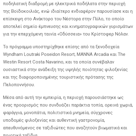
ποδηλατική διαδρομή με ηλεκτρικά ποδήλατα στην περιοχή
της Βοϊδοκοιλιάς, ενώ ιδιαίτερο ενδιαφέρον παρουσίασε και η
επίσκεψη στο Ανάκτορο του Νέστορα στην Πύλο, το οποίο
αποτελεί σημείο έμπνευσης και κινηματογραφικών γυρισμάτων
για την επερχόμενη ταινία «Οδύσσεια» του Κρίστοφερ Νόλαν.
Το πρόγραμμα υποστηρίχθηκε επίσης από τα ξενοδοχεία
Wyndham Loutraki Poseidon Resort, MANNA Arcadia και The
Westin Resort Costa Navarino, και τα οποία συνέβαλαν
ουσιαστικά στην ανάδειξη της υψηλής ποιότητας φιλοξενίας
και της διαφοροποιημένης τουριστικής πρότασης της
Πελοποννήσου.
Μέσα από αυτή την εμπειρία, η περιοχή παρουσιάστηκε ως
ένας προορισμός που συνδυάζει παράκτια τοπία, ορεινά χωριά,
φαράγγια, μονοπάτια, πολιτιστικά μνημεία, σύγχρονες
υποδομές φιλοξενίας και αυθεντική γαστρονομία,
απευθυνόμενος σε ταξιδιώτες που αναζητούν βιωματικά και
ποιοτικά ταξίδια.