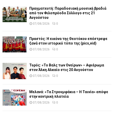
Πραγματευτή: Παραδοσιακή μουσική βραδιά
από τον Φιλοπρόοδο Σύλλογο στις 21
Αυγούστου
07/08/2026
0
Πραστός: Η εικόνα της Θεοτόκου επέστρεψε
ξανά στον ιστορικό τόπο της (pics,vid)
07/08/2026
0
Τυρός: «Το Βαλς των Ονείρων» – Αφιέρωμα
στον Άλκη Αλκαίο στις 20 Αυγούστου
07/08/2026
0
Μελανά: «Τα Στρουμφάκια – Η Ταινία» απόψε
στην κεντρική πλατεία
07/08/2026
0