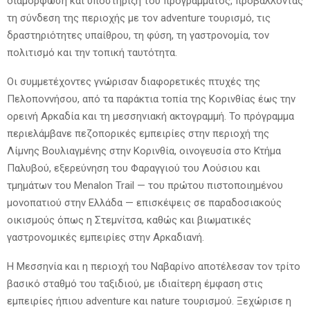
διαμόρφωση και υποστήριξη του προγράμματος, προβάλλοντας
τη σύνδεση της περιοχής με τον adventure τουρισμό, τις
δραστηριότητες υπαίθρου, τη φύση, τη γαστρονομία, τον
πολιτισμό και την τοπική ταυτότητα.
Οι συμμετέχοντες γνώρισαν διαφορετικές πτυχές της
Πελοποννήσου, από τα παράκτια τοπία της Κορινθίας έως την
ορεινή Αρκαδία και τη μεσσηνιακή ακτογραμμή. Το πρόγραμμα
περιελάμβανε πεζοπορικές εμπειρίες στην περιοχή της
Λίμνης Βουλιαγμένης στην Κορινθία, οινογευσία στο Κτήμα
Παλυβού, εξερεύνηση του Φαραγγιού του Λούσιου και
τμημάτων του Menalon Trail — του πρώτου πιστοποιημένου
μονοπατιού στην Ελλάδα — επισκέψεις σε παραδοσιακούς
οικισμούς όπως η Στεμνίτσα, καθώς και βιωματικές
γαστρονομικές εμπειρίες στην Αρκαδιανή.
Η Μεσσηνία και η περιοχή του Ναβαρίνο αποτέλεσαν τον τρίτο
βασικό σταθμό του ταξιδιού, με ιδιαίτερη έμφαση στις
εμπειρίες ήπιου adventure και nature τουρισμού. Ξεχώρισε η