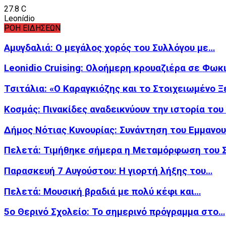
27.8
C
Leonídio
ΡΟΗ ΕΙΔΗΣΕΩΝ
Αμυγδαλιά: Ο μεγάλος χορός του Συλλόγου με…
Leonidio Cruising: Ολοήμερη κρουαζιέρα σε Φωκ
Τσιτάλια: «Ο Καραγκιόζης και το Στοιχειωμένο 
Κοσμάς: Πινακίδες αναδεικνύουν την ιστορία το
Δήμος Νότιας Κυνουρίας: Συνάντηση του Εμμανο
Πελετά: Τιμήθηκε σήμερα η Μεταμόρφωση του
Παρασκευή 7 Αυγούστου: Η γιορτή λήξης του…
Πελετά: Μουσική βραδιά με πολύ κέφι και…
5ο Θερινό Σχολείο: Το σημερινό πρόγραμμα στο…