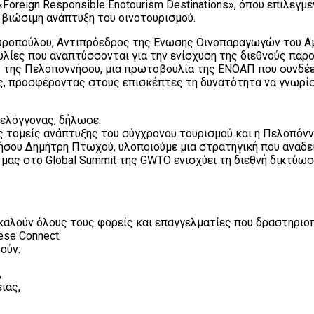
Foreign Responsible Enotourism Destinations», όπου επιλεγμ
η βιώσιμη ανάπτυξη του οινοτουρισμού.
υροπούλου, Αντιπρόεδρος της Ένωσης Οινοπαραγωγών του Α
λίες που αναπτύσσονται για την ενίσχυση της διεθνούς παρο
ς της Πελοποννήσου, μια πρωτοβουλία της ΕΝΟΑΠ που συνδέει
ος, προσφέροντας στους επισκέπτες τη δυνατότητα να γνωρ
ελόγγονας, δήλωσε:
 τομείς ανάπτυξης του σύγχρονου τουρισμού και η Πελοπόννη
σου Δημήτρη Πτωχού, υλοποιούμε μια στρατηγική που αναδεικ
μας στο Global Summit της GWTO ενισχύει τη διεθνή δικτύωσ
καλούν όλους τους φορείς και επαγγελματίες που δραστηριοπ
ese Connect.
ούν:
,
ιας,