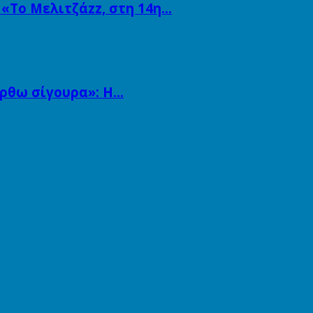
 «Το Μελιτζάzz, στη 14η…
άρθω σίγουρα»: Η…