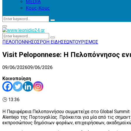
MEDIA
Κους-Κους
Search
Search
for:
Primary
Menu
Search
Search
for:
ΠΕΛΟΠΟΝΝΗΣΟΣ
ΡΟΗ ΕΙΔΗΣΕΩΝ
ΤΟΥΡΙΣΜΟΣ
Visit Peloponnese: Η Πελοπόννησος ε
09/06/2026
09/06/2026
Κοινοποίηση
🕒 13:36
Η Περιφέρεια Πελοποννήσου συμμετείχε στο Global Summit of
Alentejo της Πορτογαλίας. Πρόκειται για μία από τις σημα
εκπροσώπους δημόσιων φορέων, επιχειρήσεων, ακαδημαϊκώ