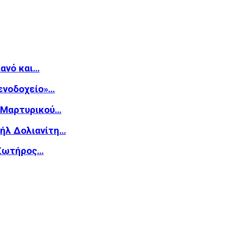
ιανό και…
Ξενοδοχείο»…
υ Μαρτυρικού…
υήλ Δολιανίτη…
 Σωτήρος…