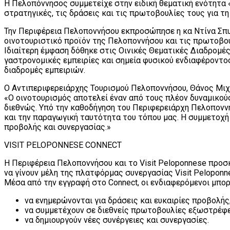
Η Πελοπόννησος συμμετείχε στην ειδική θεματική ενότητα «
στρατηγικές, τις δράσεις και τις πρωτοβουλίες τους για τ
Την Περιφέρεια Πελοποννήσου εκπροσώπησε η κα Ντίνα Σπ
οινοτουριστικό προϊόν της Πελοποννήσου και τις πρωτοβου
Ιδιαίτερη έμφαση δόθηκε στις Οινικές Θεματικές Διαδρομέ
γαστρονομικές εμπειρίες και σημεία φυσικού ενδιαφέροντ
διαδρομές εμπειριών.
Ο Αντιπεριφερειάρχης Τουρισμού Πελοποννήσου, Θάνος Μιχ
«Ο οινοτουρισμός αποτελεί έναν από τους πλέον δυναμικούς
διεθνώς. Υπό την καθοδήγηση του Περιφερειάρχη Πελοποννή
και την παραγωγική ταυτότητα του τόπου μας. Η συμμετοχή 
προβολής και συνεργασίας.»
VISIT PELOPONNESE CONNECT
Η Περιφέρεια Πελοποννήσου και το Visit Peloponnese προσ
να γίνουν μέλη της πλατφόρμας συνεργασίας Visit Peloponn
Μέσα από την εγγραφή στο Connect, οι ενδιαφερόμενοι μπορ
να ενημερώνονται για δράσεις και ευκαιρίες προβολής
να συμμετέχουν σε διεθνείς πρωτοβουλίες εξωστρέφε
να δημιουργούν νέες συνέργειες και συνεργασίες.