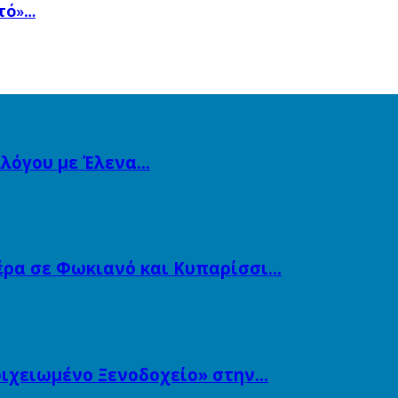
τό»…
λλόγου με Έλενα…
ιέρα σε Φωκιανό και Κυπαρίσσι…
τοιχειωμένο Ξενοδοχείο» στην…