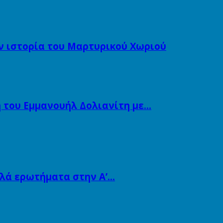
ν ιστορία του Μαρτυρικού Χωριού
 του Εμμανουήλ Δολιανίτη με…
λλά ερωτήματα στην Α’…