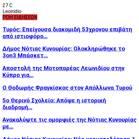
27
C
Leonídio
ΡΟΗ ΕΙΔΗΣΕΩΝ
Τυρός: Επείγουσα διακομιδή 53χρονου επιβάτη
από ιστιοφόρο…
Δήμος Νότιας Κυνουρίας: Ολοκληρώθηκε το
3on3 Μπάσκετ…
Αποστολή της Μοτοπαρέας Λεωνιδίου στην
Κύπρο για…
Ο Θοδωρής Φραγκίσκος στον Απόλλωνα Τυρού
5ο Θερινό Σχολείο: Απόψε η ιστορική
διαδρομή…
Ανακαλύψτε τις ομορφιές της Νότιας Κυνουρίας
με…