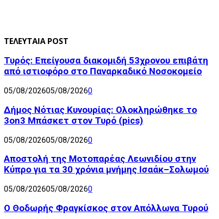
ΤΕΛΕΥΤΑΙΑ POST
Τυρός: Επείγουσα διακομιδή 53χρονου επιβάτη
από ιστιοφόρο στο Παναρκαδικό Νοσοκομείο
05/08/2026
05/08/2026
0
Δήμος Νότιας Κυνουρίας: Ολοκληρώθηκε το
3on3 Μπάσκετ στον Τυρό (pics)
05/08/2026
05/08/2026
0
Αποστολή της Μοτοπαρέας Λεωνιδίου στην
Κύπρο για τα 30 χρόνια μνήμης Ισαάκ–Σολωμού
05/08/2026
05/08/2026
0
Ο Θοδωρής Φραγκίσκος στον Απόλλωνα Τυρού