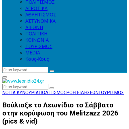
ΠΟΛΙΤΙΣΜΟΣ
ΑΓΡΟΤΙΚΑ
ΑΘΛΗΤΙΣΜΟΣ
ΑΣΤΥΝΟΜΙΚΑ
ΔΙΕΘΝΗ
ΠΟΛΙΤΙΚΗ
ΚΟΙΝΩΝΙΑ
ΤΟΥΡΙΣΜΟΣ
MEDIA
Κους-Κους
Search
Search
for:
Primary
Menu
Search
Search
for:
ΝΟΤΙΑ ΚΥΝΟΥΡΙΑ
ΠΟΛΙΤΙΣΜΟΣ
ΡΟΗ ΕΙΔΗΣΕΩΝ
ΤΟΥΡΙΣΜΟΣ
Βούλιαξε το Λεωνίδιο το Σάββατο
στην κορύφωση του Melitzazz 2026
(pics & vid)