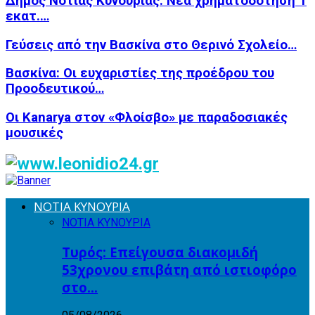
Δήμος Νότιας Κυνουρίας: Νέα χρηματοδότηση 1
εκατ.…
Γεύσεις από την Βασκίνα στο Θερινό Σχολείο…
Βασκίνα: Οι ευχαριστίες της προέδρου του
Προοδευτικού…
Οι Kanarya στον «Φλοίσβο» με παραδοσιακές
μουσικές
ΝΟΤΙΑ ΚΥΝΟΥΡΙΑ
ΝΟΤΙΑ ΚΥΝΟΥΡΙΑ
Τυρός: Επείγουσα διακομιδή
53χρονου επιβάτη από ιστιοφόρο
στο…