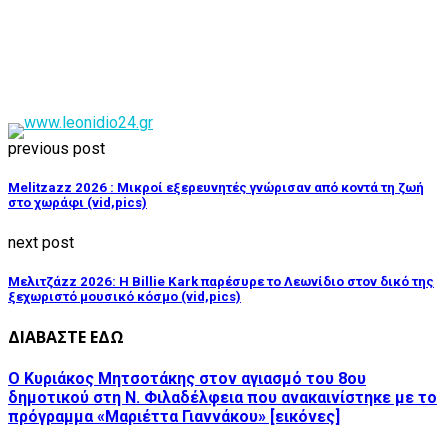
previous post
Melitzazz 2026 : Μικροί εξερευνητές γνώρισαν από κοντά τη ζωή
στο χωράφι (vid,pics)
next post
Μελιτζάzz 2026: Η Billie Kark παρέσυρε το Λεωνίδιο στον δικό της
ξεχωριστό μουσικό κόσμο (vid,pics)
ΔΙΑΒΑΣΤΕ ΕΔΩ
Ο Kυριάκος Μητσοτάκης στον αγιασμό του 8ου
δημοτικού στη Ν. Φιλαδέλφεια που ανακαινίστηκε με το
πρόγραμμα «Μαριέττα Γιαννάκου» [εικόνες]