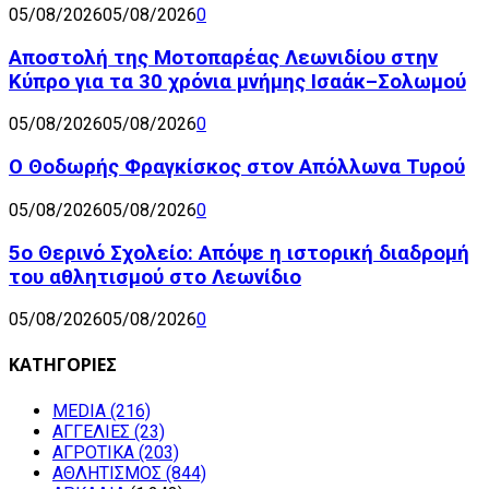
05/08/2026
05/08/2026
0
Αποστολή της Μοτοπαρέας Λεωνιδίου στην
Κύπρο για τα 30 χρόνια μνήμης Ισαάκ–Σολωμού
05/08/2026
05/08/2026
0
Ο Θοδωρής Φραγκίσκος στον Απόλλωνα Τυρού
05/08/2026
05/08/2026
0
5ο Θερινό Σχολείο: Απόψε η ιστορική διαδρομή
του αθλητισμού στο Λεωνίδιο
05/08/2026
05/08/2026
0
ΚΑΤΗΓΟΡΙΕΣ
MEDIA
(216)
ΑΓΓΕΛΙΕΣ
(23)
ΑΓΡΟΤΙΚΑ
(203)
ΑΘΛΗΤΙΣΜΟΣ
(844)