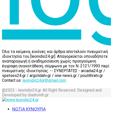
Όλα τα κείμενα, εικόνες και άρθρα αποτελούν πνευματική
ιδιοκτησία του [leonidio24.gr]. Απαγορεύεται οποιαδήποτε
αναπαραγωγή ή αναδημοσίευση χωρίς προηγούμενη
έγγραφη συγκατάθεση, σύμφωνα με τον Ν. 2121/1993 περί
πνευματικής ιδιοκτησίας. -- ΣΥΝΕΡΓΑΤΕΣ - arcadia24.gr /
spetses24.gr / argolidatv.gr / one-news.gr / poulithratv.gr
Contact us:
leonidio24gr@gmail.com
@2023 - leonidio24.gr. All Right Reserved. Designed and
Developed by diadromh.gr
Facebook
Twitter
Instagram
Pinterest
Tumblr
Youtube
ΝΟΤΙΑ ΚΥΝΟΥΡΙΑ