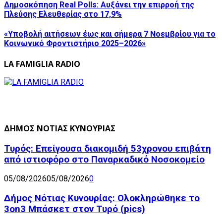
Δημοσκόπηση Real Polls: Αυξάνει την επιρροή της
Πλεύσης Ελευθερίας στο 17,9%
«Υποβολή αιτήσεων έως και σήμερα 7 Νοεμβρίου για το
Κοινωνικό Φροντιστήριο 2025–2026»
LA FAMIGLIA RADIO
ΔΗΜΟΣ ΝΟΤΙΑΣ ΚΥΝΟΥΡΙΑΣ
Τυρός: Επείγουσα διακομιδή 53χρονου επιβάτη
από ιστιοφόρο στο Παναρκαδικό Νοσοκομείο
05/08/2026
05/08/2026
0
Δήμος Νότιας Κυνουρίας: Ολοκληρώθηκε το
3on3 Μπάσκετ στον Τυρό (pics)