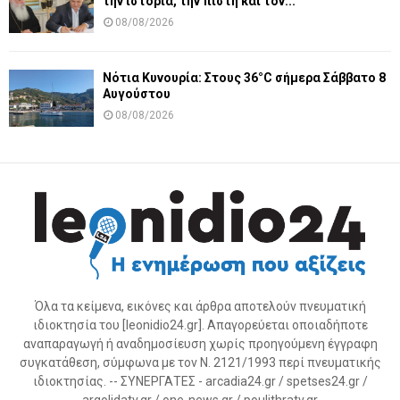
την ιστορία, την πίστη και τον...
08/08/2026
Νότια Κυνουρία: Στους 36°C σήμερα Σάββατο 8
Αυγούστου
08/08/2026
Όλα τα κείμενα, εικόνες και άρθρα αποτελούν πνευματική
ιδιοκτησία του [leonidio24.gr]. Απαγορεύεται οποιαδήποτε
αναπαραγωγή ή αναδημοσίευση χωρίς προηγούμενη έγγραφη
συγκατάθεση, σύμφωνα με τον Ν. 2121/1993 περί πνευματικής
ιδιοκτησίας. -- ΣΥΝΕΡΓΑΤΕΣ - arcadia24.gr / spetses24.gr /
argolidatv.gr / one-news.gr / poulithratv.gr