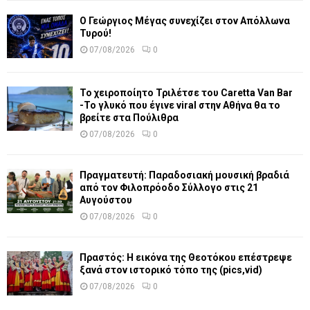
Ο Γεώργιος Μέγας συνεχίζει στον Απόλλωνα
Τυρού!
07/08/2026
0
Το χειροποίητο Τριλέτσε του Caretta Van Bar
-Το γλυκό που έγινε viral στην Αθήνα θα το
βρείτε στα Πούλιθρα
07/08/2026
0
Πραγματευτή: Παραδοσιακή μουσική βραδιά
από τον Φιλοπρόοδο Σύλλογο στις 21
Αυγούστου
07/08/2026
0
Πραστός: Η εικόνα της Θεοτόκου επέστρεψε
ξανά στον ιστορικό τόπο της (pics,vid)
07/08/2026
0