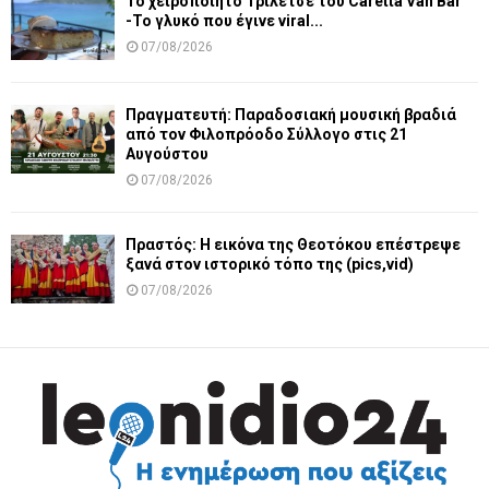
Το χειροποίητο Τριλέτσε του Caretta Van Bar
-Το γλυκό που έγινε viral...
07/08/2026
Πραγματευτή: Παραδοσιακή μουσική βραδιά
από τον Φιλοπρόοδο Σύλλογο στις 21
Αυγούστου
07/08/2026
Πραστός: Η εικόνα της Θεοτόκου επέστρεψε
ξανά στον ιστορικό τόπο της (pics,vid)
07/08/2026