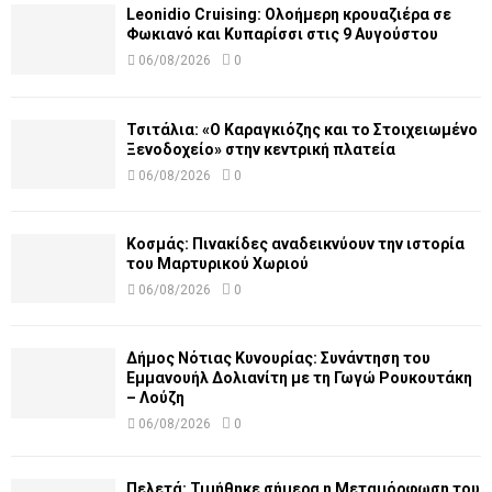
Leonidio Cruising: Ολοήμερη κρουαζιέρα σε
Φωκιανό και Κυπαρίσσι στις 9 Αυγούστου
06/08/2026
0
Τσιτάλια: «Ο Καραγκιόζης και το Στοιχειωμένο
Ξενοδοχείο» στην κεντρική πλατεία
06/08/2026
0
Κοσμάς: Πινακίδες αναδεικνύουν την ιστορία
του Μαρτυρικού Χωριού
06/08/2026
0
Δήμος Νότιας Κυνουρίας: Συνάντηση του
Εμμανουήλ Δολιανίτη με τη Γωγώ Ρουκουτάκη
– Λούζη
06/08/2026
0
Πελετά: Τιμήθηκε σήμερα η Μεταμόρφωση του