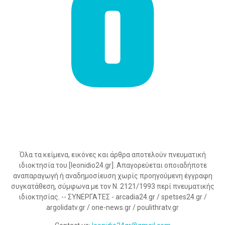
Όλα τα κείμενα, εικόνες και άρθρα αποτελούν πνευματική
ιδιοκτησία του [leonidio24.gr]. Απαγορεύεται οποιαδήποτε
αναπαραγωγή ή αναδημοσίευση χωρίς προηγούμενη έγγραφη
συγκατάθεση, σύμφωνα με τον Ν. 2121/1993 περί πνευματικής
ιδιοκτησίας. -- ΣΥΝΕΡΓΑΤΕΣ - arcadia24.gr / spetses24.gr /
argolidatv.gr / one-news.gr / poulithratv.gr