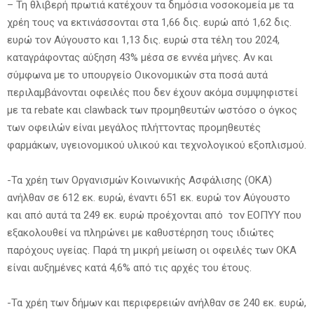
– Τη θλιβερή πρωτιά κατέχουν τα δημόσια νοσοκομεία με τα
χρέη τους να εκτινάσσονται στα 1,66 δις. ευρώ από 1,62 δις.
ευρώ τον Αύγουστο και 1,13 δις. ευρώ στα τέλη του 2024,
καταγράφοντας αύξηση 43% μέσα σε εννέα μήνες. Αν και
σύμφωνα με το υπουργείο Οικονομικών στα ποσά αυτά
περιλαμβάνονται οφειλές που δεν έχουν ακόμα συμψηφιστεί
με τα rebate και clawback των προμηθευτών ωστόσο ο όγκος
των οφειλών είναι μεγάλος πλήττοντας προμηθευτές
φαρμάκων, υγειονομικού υλικού και τεχνολογικού εξοπλισμού.
-Τα χρέη των Οργανισμών Κοινωνικής Ασφάλισης (ΟΚΑ)
ανήλθαν σε 612 εκ. ευρώ, έναντι 651 εκ. ευρώ τον Αύγουστο
και από αυτά τα 249 εκ. ευρώ προέχονται από τον ΕΟΠΥΥ που
εξακολουθεί να πληρώνει με καθυστέρηση τους ιδιώτες
παρόχους υγείας. Παρά τη μικρή μείωση οι οφειλές των ΟΚΑ
είναι αυξημένες κατά 4,6% από τις αρχές του έτους.
-Τα χρέη των δήμων και περιφερειών ανήλθαν σε 240 εκ. ευρώ,