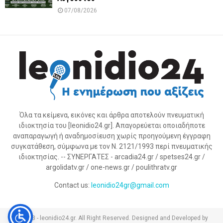
07/08/2026
Όλα τα κείμενα, εικόνες και άρθρα αποτελούν πνευματική
ιδιοκτησία του [leonidio24.gr]. Απαγορεύεται οποιαδήποτε
αναπαραγωγή ή αναδημοσίευση χωρίς προηγούμενη έγγραφη
συγκατάθεση, σύμφωνα με τον Ν. 2121/1993 περί πνευματικής
ιδιοκτησίας. -- ΣΥΝΕΡΓΑΤΕΣ - arcadia24.gr / spetses24.gr /
argolidatv.gr / one-news.gr / poulithratv.gr
Contact us:
leonidio24gr@gmail.com
@2023 - leonidio24.gr. All Right Reserved. Designed and Developed by