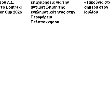
ου Α.Σ.
επιχειρήσεις για την
«Τακούνια στ
το Loutraki
αντιμετώπιση της
σήμερα στον 
er Cup 2026
εγκληματικότητας στην
Ιουλίου
Περιφέρεια
Πελοποννήσου