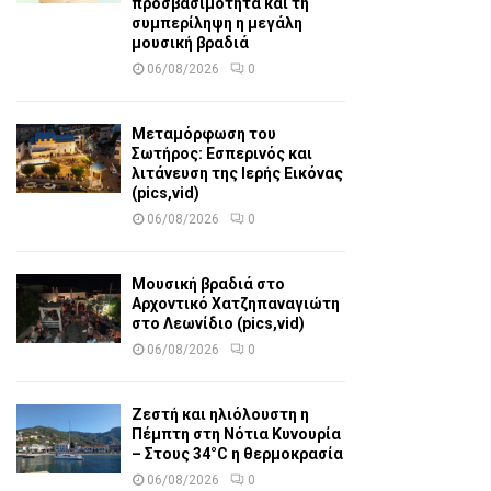
προσβασιμότητα και τη
συμπερίληψη η μεγάλη
μουσική βραδιά
06/08/2026
0
Μεταμόρφωση του
Σωτήρος: Εσπερινός και
λιτάνευση της Ιερής Εικόνας
(pics,vid)
06/08/2026
0
Μουσική βραδιά στο
Αρχοντικό Χατζηπαναγιώτη
στο Λεωνίδιο (pics,vid)
06/08/2026
0
Ζεστή και ηλιόλουστη η
Πέμπτη στη Νότια Κυνουρία
– Στους 34°C η θερμοκρασία
06/08/2026
0