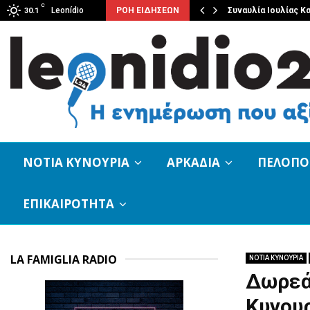
C
ης Νότιας Κυνουρίας με…
Leonídio
ΡΟΗ ΕΙΔΗΣΕΩΝ
Συναυλία Ιουλίας Κ
30.1
ΝΟΤΙΑ ΚΥΝΟΥΡΙΑ
ΑΡΚΑΔΙΑ
ΠΕΛΟΠ
ΕΠΙΚΑΙΡΟΤΗΤΑ
LA FAMIGLIA RADIO
ΝΟΤΙΑ ΚΥΝΟΥΡΙΑ
Δωρεά
Κυνουρ