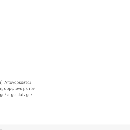
r]. Απαγορεύεται
η, σύμφωνα με τον
 / argolidatv.gr /