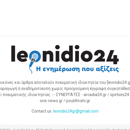
 εικόνες και άρθρα αποτελούν πνευματική ιδιοκτησία του [leonidio24.g
αραγωγή ή αναδημοσίευση χωρίς προηγούμενη έγγραφη συγκατάθεσ
 πνευματικής ιδιοκτησίας. -- ΣΥΝΕΡΓΑΤΕΣ - arcadia24.gr / spetses24.gr
one-news.gr / poulithratv.gr
Contact us:
leonidio24gr@gmail.com