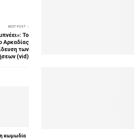
NEXT POST
μπνέει»: Το
ο Αρκαδίας
ίδευση των
ήσεων (vid)
νη κωμωδία