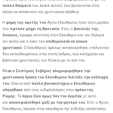
πολλά θαύματα
του, έκανε αυτούς που βρίσκονταν στην
πλάνη να ασπαστούν την χριστιανική αλήθεια.
Η
φήμη της αρετής του
Αγίου Ελευθερίου ήταν τόσο μεγάλη
που
έφτασε μέχρι τη Βρετανία.
Έτσι, ο
βασιλιάς της,
Λούκιος,
έγραψε επιστολή στον Ελευθέριο και του δήλωνε
ότι αυτός και ο λαός του
επιθυμούσαν να γίνουν
χριστιανοί.
Ο Ελευθέριος αμέσως ανταποκρίθηκε, στέλνοντας
δύο εκπαιδευμένους στην πίστη άνδρες, που κατήχησαν και
βάπτισαν χριστιανούς τον Λούκιο με το λαό του.
Όταν ο Σεπτίμιος Σεβήρος πληροφορήθηκε την
χριστιανική δράση του Ελευθερίου διέταξε την σύλληψή
του.
Έπειτα από
πολλά βασανιστήρια ο Ελευθέριος
οδηγήθηκε
από τους ειδωλολάτρες στην
αρένα της
Ρώμης.
Τα
άγρια ζώα όμως δεν τον άγγιξαν,
γι’ αυτό
και
αποκεφαλίσθηκε μαζί με την μητέρα του.
Έτσι ο Άγιος
Ελευθέριος πέρασε στην ελευθερία της ένδοξης κατάστασης