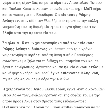
χώματά της είχαν βαφτεί με το αίμα των Αποστόλων Πέτρου
και Παύλου. Κάποτε, λοιπόν, αποφάσισε και πήγε. Μαζί πήρε
και το νεαρό γιό της Ελευθέριο. Ο
επίσκοπος Ρώμης
Ανίκητος,
όταν είδε τον Ελευθέριο εκτιμώντας την πολλή
νοημοσύνη του, τη θερμή πίστη και το αγνό ήθος του,
τον
έλαβε υπό την προστασία του.
Σε ηλικία 15 ετών χειροτονήθηκε από τον επίσκοπο
Ρώμης Ανίκητο, διάκονος κ
αι έπειτα από τρία χρόνια
χειροτονήθηκε
ιερέας.
Από τη θέση αυτή ο Ελευθέριος
αγωνίστηκε με ζήλο για τη διδαχή του ποιμνίου του, και σε
έργα φιλανθρωπίας. Αργότερα και
σε ηλικία είκοσι ετών,
με
κοινή ψήφο κλήρου και λαού
έγινε επίσκοπος Ιλλυρικού,
σ
ημερινής Αλβανίας με έδρα την Αυλώνα.
Η χειροτονία του Αγίου Ελευθερίου
, έγινε «κατ’ οικονομίαν»
Θεού,
λόγω των μεγάλων αρετών και της σοφίας του
με την
οποία προσείλκυε στον Χριστό τους ειδωλολάτρες.
Η
γλυκύτητα του λόγου του, που επιβεβαιωνόταν με τα