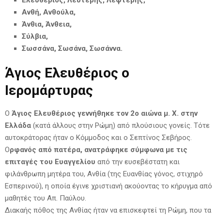
Ανθή, Ανθούλα,
Άνθια, Άνθεια,
Σύλβια,
Σωσσάνα, Σωσάνα, Σωσάννα.
Άγιος Ελευθέριος ο
Ιερομάρτυρας
Ο
Άγιος Ελευθέριος γεννήθηκε τον 2o αιώνα μ. Χ. στην
Ελλάδα
(κατά άλλους στην Ρώμη) από πλούσιους γονείς. Τότε
αυτοκράτορας ήταν ο Κόμμοδος και ο Σεπτίνος Σεβήρος.
Ο
ρφανός από πατέρα, ανατράφηκε σύμφωνα με τις
επιταγές του Ευαγγελίου
από την ευσεβέστατη και
φιλάνθρωπη μητέρα του, Ανθία (της Ευανθίας γόνος, στιχηρό
Εσπερινού), η οποία έγινε χριστιανή ακούοντας το κήρυγμα από
μαθητές του Απ. Παύλου.
Διακαής πόθος της Ανθίας ήταν να επισκεφτεί τη Ρώμη, που τα