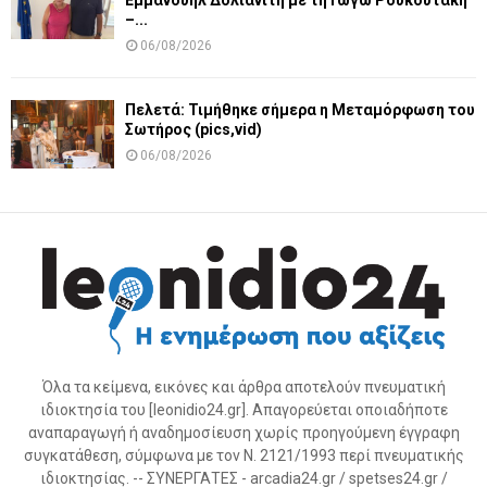
Εμμανουήλ Δολιανίτη με τη Γωγώ Ρουκουτάκη
–...
06/08/2026
Πελετά: Τιμήθηκε σήμερα η Μεταμόρφωση του
Σωτήρος (pics,vid)
06/08/2026
Όλα τα κείμενα, εικόνες και άρθρα αποτελούν πνευματική
ιδιοκτησία του [leonidio24.gr]. Απαγορεύεται οποιαδήποτε
αναπαραγωγή ή αναδημοσίευση χωρίς προηγούμενη έγγραφη
συγκατάθεση, σύμφωνα με τον Ν. 2121/1993 περί πνευματικής
ιδιοκτησίας. -- ΣΥΝΕΡΓΑΤΕΣ - arcadia24.gr / spetses24.gr /