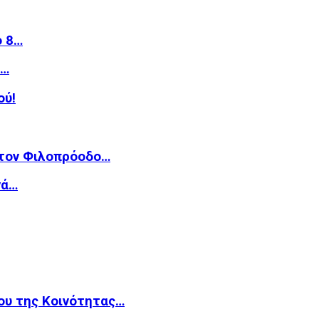
ό 8…
»…
ού!
 τον Φιλοπρόοδο…
νά…
ου της Κοινότητας…