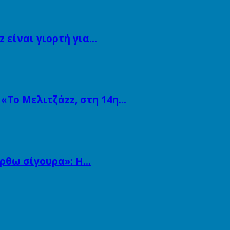
 είναι γιορτή για…
 «Το Μελιτζάzz, στη 14η…
άρθω σίγουρα»: Η…