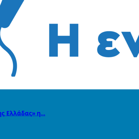
ης Ελλάδας» η…