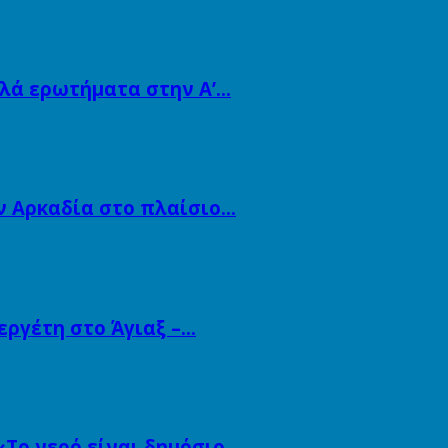
λλά ερωτήματα στην Α’…
ν Αρκαδία στο πλαίσιο…
εργέτη στο Άγιαξ –…
«Το νερό είναι δημόσιο…