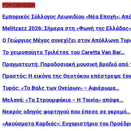
ΡΟΗ ΕΙΔΗΣΕΩΝ
Εμπορικός Σύλλογος Λεωνιδίου «Νέα Εποχή»: Απ
Melitzazz 2026: Σήμερα στη «Φωνή της Ελλάδας
Ο Γεώργιος Μέγας συνεχίζει στον Απόλλωνα Τυρ
Το χειροποίητο Τριλέτσε του Caretta Van Bar…
Πραγματευτή: Παραδοσιακή μουσική βραδιά από
Πραστός: Η εικόνα της Θεοτόκου επέστρεψε ξα
Τυρός: «Το Βαλς των Ονείρων» – Αφιέρωμα…
Μελανά: «Τα Στρουμφάκια – Η Ταινία» απόψε…
Νεκρός οδηγός φορτηγού που έπεσε σε γκρεμό…
«Ακούσματα Καρδιάς»: Ευχαριστήριο του Προέδρ