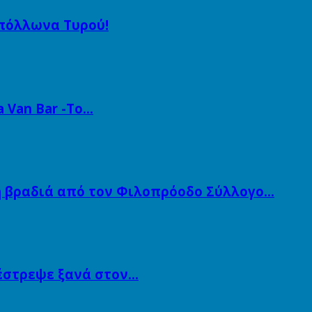
Απόλλωνα Τυρού!
a Van Bar -Το…
ή βραδιά από τον Φιλοπρόοδο Σύλλογο…
πέστρεψε ξανά στον…