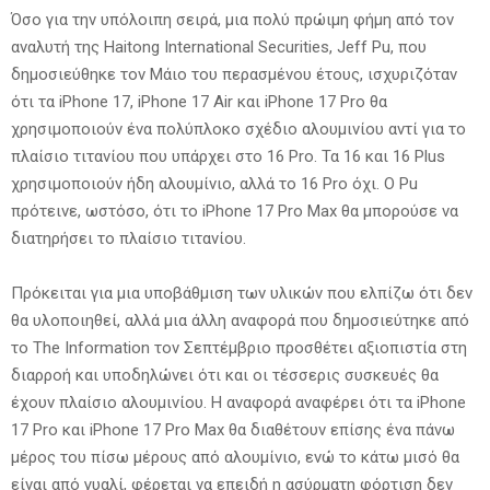
Όσο για την υπόλοιπη σειρά, μια πολύ πρώιμη φήμη από τον
αναλυτή της Haitong International Securities, Jeff Pu, που
δημοσιεύθηκε τον Μάιο του περασμένου έτους, ισχυριζόταν
ότι τα iPhone 17, iPhone 17 Air και iPhone 17 Pro θα
χρησιμοποιούν ένα πολύπλοκο σχέδιο αλουμινίου αντί για το
πλαίσιο τιτανίου που υπάρχει στο 16 Pro. Τα 16 και 16 Plus
χρησιμοποιούν ήδη αλουμίνιο, αλλά το 16 Pro όχι. Ο Pu
πρότεινε, ωστόσο, ότι το iPhone 17 Pro Max θα μπορούσε να
διατηρήσει το πλαίσιο τιτανίου.
Πρόκειται για μια υποβάθμιση των υλικών που ελπίζω ότι δεν
θα υλοποιηθεί, αλλά μια άλλη αναφορά που δημοσιεύτηκε από
το The Information τον Σεπτέμβριο προσθέτει αξιοπιστία στη
διαρροή και υποδηλώνει ότι και οι τέσσερις συσκευές θα
έχουν πλαίσιο αλουμινίου. Η αναφορά αναφέρει ότι τα iPhone
17 Pro και iPhone 17 Pro Max θα διαθέτουν επίσης ένα πάνω
μέρος του πίσω μέρους από αλουμίνιο, ενώ το κάτω μισό θα
είναι από γυαλί, φέρεται να επειδή η ασύρματη φόρτιση δεν