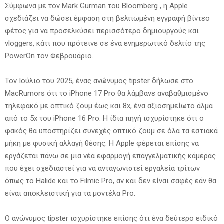
Σύμφωνα με τον Mark Gurman του Bloomberg , η Apple
σχεδιάζει να δώσει έμφαση στη βελτιωμένη εγγραφή βίντεο
φέτος για να προσελκύσει περισσότερο δημιουργούς και
vloggers, κάτι που πρότεινε σε ένα ενημερωτικό δελτίο της
PowerOn τον Φεβρουάριο.
Τον Ιούλιο του 2025, ένας ανώνυμος tipster δήλωσε στο
MacRumors ότι το iPhone 17 Pro θα λάμβανε αναβαθμισμένο
τηλεφακό με οπτικό ζουμ έως και 8x, ένα αξιοσημείωτο άλμα
από το 5x του iPhone 16 Pro. Η ίδια πηγή ισχυρίστηκε ότι ο
φακός θα υποστηρίζει συνεχές οπτικό ζουμ σε όλα τα εστιακά
μήκη με φυσική αλλαγή θέσης. Η Apple φέρεται επίσης να
εργάζεται πάνω σε μια νέα εφαρμογή επαγγελματικής κάμερας
που έχει σχεδιαστεί για να ανταγωνιστεί εργαλεία τρίτων
όπως το Halide και το Filmic Pro, αν και δεν είναι σαφές εάν θα
είναι αποκλειστική για τα μοντέλα Pro.
Ο ανώνυμος tipster ισχυρίστηκε επίσης ότι ένα δεύτερο ειδικό