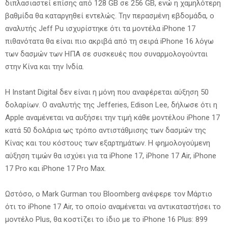
διπλασιαστεί επίσης από 128 GB σε 256 GB, ενώ η χαμηλότερη
βαθμίδα θα καταργηθεί εντελώς. Την περασμένη εβδομάδα, ο
αναλυτής Jeff Pu ισχυρίστηκε ότι τα μοντέλα iPhone 17
πιθανότατα θα είναι πιο ακριβά από τη σειρά iPhone 16 λόγω
των δασμών των ΗΠΑ σε συσκευές που συναρμολογούνται
στην Κίνα και την Ινδία.
Η Instant Digital δεν είναι η μόνη που αναφέρεται αύξηση 50
δολαρίων. Ο αναλυτής της Jefferies, Edison Lee, δήλωσε ότι η
Apple αναμένεται να αυξήσει την τιμή κάθε μοντέλου iPhone 17
κατά 50 δολάρια ως τρόπο αντιστάθμισης των δασμών της
Κίνας και του κόστους των εξαρτημάτων. Η φημολογούμενη
αύξηση τιμών θα ισχύει για τα iPhone 17, iPhone 17 Air, iPhone
17 Pro και iPhone 17 Pro Max.
Ωστόσο, ο Mark Gurman του Bloomberg ανέφερε τον Μάρτιο
ότι το iPhone 17 Air, το οποίο αναμένεται να αντικαταστήσει το
μοντέλο Plus, θα κοστίζει το ίδιο με το iPhone 16 Plus: 899