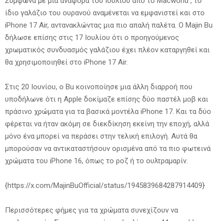
Σύμφωνα με μια αναφορά του Ιουλίου από το Macworld , το
ίδιο γαλάζιο του ουρανού αναμένεται να εμφανιστεί και στο
iPhone 17 Air, αντανακλώντας μια πιο απαλή παλέτα. Ο Majin Bu
δήλωσε επίσης στις 17 Ιουλίου ότι ο προηγούμενος
χρωματικός συνδυασμός γαλάζιου έχει πλέον καταργηθεί και
θα χρησιμοποιηθεί στο iPhone 17 Air.
Στις 20 Ιουνίου, ο Bu κοινοποίησε μια άλλη διαρροή που
υποδήλωνε ότι η Apple δοκίμαζε επίσης δύο παστέλ μοβ και
πράσινο χρώματα για τα βασικά μοντέλα iPhone 17. Και τα δύο
φέρεται να ήταν ακόμη σε διεκδίκηση εκείνη την εποχή, αλλά
μόνο ένα μπορεί να περάσει στην τελική επιλογή. Αυτά θα
μπορούσαν να αντικαταστήσουν ορισμένα από τα πιο φωτεινά
χρώματα του iPhone 16, όπως το ροζ ή το ουλτραμαρίν.
{https://x.com/MajinBuOfficial/status/1945839684287914409}
Περισσότερες φήμες για τα χρώματα συνεχίζουν να