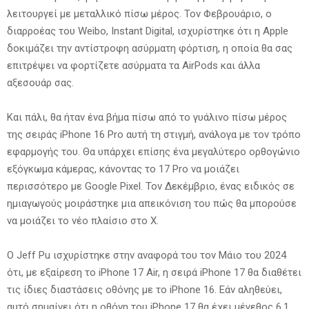
λειτουργεί με μεταλλικό πίσω μέρος. Τον Φεβρουάριο, ο
διαρροέας του Weibo, Instant Digital, ισχυρίστηκε ότι η Apple
δοκιμάζει την αντίστροφη ασύρματη φόρτιση, η οποία θα σας
επιτρέψει να φορτίζετε ασύρματα τα AirPods και άλλα
αξεσουάρ σας.
Και πάλι, θα ήταν ένα βήμα πίσω από το γυάλινο πίσω μέρος
της σειράς iPhone 16 Pro αυτή τη στιγμή, ανάλογα με τον τρόπο
εφαρμογής του. Θα υπάρχει επίσης ένα μεγαλύτερο ορθογώνιο
εξόγκωμα κάμερας, κάνοντας το 17 Pro να μοιάζει
περισσότερο με Google Pixel. Τον Δεκέμβριο, ένας ειδικός σε
ημιαγωγούς μοιράστηκε μια απεικόνιση του πώς θα μπορούσε
να μοιάζει το νέο πλαίσιο στο X.
Ο Jeff Pu ισχυρίστηκε στην αναφορά του τον Μάιο του 2024
ότι, με εξαίρεση το iPhone 17 Air, η σειρά iPhone 17 θα διαθέτει
τις ίδιες διαστάσεις οθόνης με το iPhone 16. Εάν αληθεύει,
αυτό σημαίνει ότι η οθόνη του iPhone 17 θα έχει μέγεθος 6,1