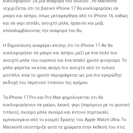
κυκλοφορούν. Σε μια αναφορά του Ιουλίου , το Macworld
ισχυρίζεται ότι το βασικό iPhone 17 θα κυκλοφορήσει σε
μαύρο και άσπρο, όπως μεταφέρθηκε από το iPhone 16, καθώς
και σε γκρι ατσάλι, ανοιχτό μπλε, πράσινο και μοβ,
επαναλαμβάνοντας την αναφορά του Bu.
Η δημοσίευση αναφέρει επίσης ότι το iPhone 17 Air θα
κυκλοφορήσει σε μαύρο και άσπρο, μαζί με ένα πολύ πιο
ανοιχτό μπλε του ουρανού και ένα απαλό χρυσό φινίρισμα. Το
μπλε φέρεται να είναι ακόμη πιο ανοιχτό από το τυπικό
μοντέλο, ενώ το χρυσό περιγράφεται ως μια πιο κρεμώδης
εκδοχή του περσινού τιτανίου της ερήμου.
Τα iPhone 17 Pro και Pro Max φημολογείται ότι θα
κυκλοφορήσουν σε μαύρο, λευκό, γκρι (παρόμοιο με το φυσικό
τιτάνιο), σκούρο μπλε σκούρο και έντονο πορτοκαλί,
εμπνευσμένα από το κουμπί δράσης του Apple Watch Ultra. Το
Macworld υποστήριξε αυτά τα χρώματα στην έκθεσή του στις