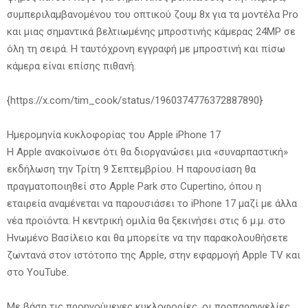
συμπεριλαμβανομένου του οπτικού ζουμ 8x για τα μοντέλα Pro
και μιας σημαντικά βελτιωμένης μπροστινής κάμερας 24MP σε
όλη τη σειρά. Η ταυτόχρονη εγγραφή με μπροστινή και πίσω
κάμερα είναι επίσης πιθανή.
{https://x.com/tim_cook/status/1960374776372887890}
Ημερομηνία κυκλοφορίας του Apple iPhone 17
Η Apple ανακοίνωσε ότι θα διοργανώσει μια «συναρπαστική»
εκδήλωση την Τρίτη 9 Σεπτεμβρίου. Η παρουσίαση θα
πραγματοποιηθεί στο Apple Park στο Cupertino, όπου η
εταιρεία αναμένεται να παρουσιάσει το iPhone 17 μαζί με άλλα
νέα προϊόντα. Η κεντρική ομιλία θα ξεκινήσει στις 6 μ.μ. στο
Ηνωμένο Βασίλειο και θα μπορείτε να την παρακολουθήσετε
ζωντανά στον ιστότοπο της Apple, στην εφαρμογή Apple TV και
στο YouTube.
Με βάση τις προηγούμενες κυκλοφορίες, οι προπαραγγελίες