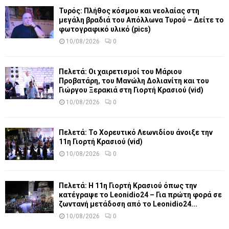
Τυρός: Πλήθος κόσμου και νεολαίας στη
μεγάλη βραδιά του Απόλλωνα Τυρού – Δείτε το
φωτογραφικό υλικό (pics)
10/08/2026
0
Πελετά: Οι χαιρετισμοί του Μάριου
Προβατάρη, του Μανώλη Δολιανίτη και του
Γιώργου Ξερακιά στη Γιορτή Κρασιού (vid)
10/08/2026
0
Πελετά: Το Χορευτικό Λεωνιδίου άνοιξε την
11η Γιορτή Κρασιού (vid)
10/08/2026
0
Πελετά: Η 11η Γιορτή Κρασιού όπως την
κατέγραψε το Leonidio24 – Για πρώτη φορά σε
ζωντανή μετάδοση από το Leonidio24...
10/08/2026
0