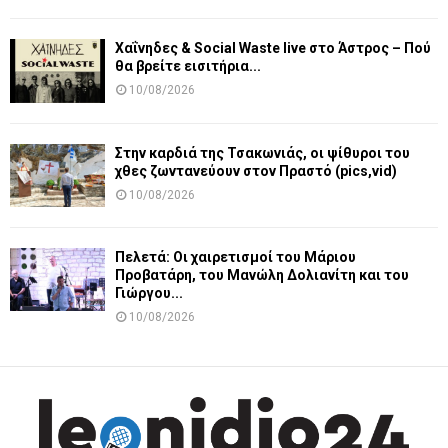
Χαΐνηδες & Social Waste live στο Άστρος – Πού
θα βρείτε εισιτήρια...
10/08/2026
Στην καρδιά της Τσακωνιάς, οι ψίθυροι του
χθες ζωντανεύουν στον Πραστό (pics,vid)
10/08/2026
Πελετά: Οι χαιρετισμοί του Μάριου
Προβατάρη, του Μανώλη Δολιανίτη και του
Γιώργου...
10/08/2026