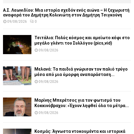
Α.Σ. Λεωνιδίου: Μια ιστορία σχεδόν ενός αιώνα – Η ξεχωριστή
αναφορά του Δημήτρη Κολινιώτη στον Δημήτρη Τσιγκούνη
09/08/2026
0
Τσιτάλια: Πολύς κόσμος και αμείωτο κέφι στο
μεγάλο γλέντι του Συλλόγου (pics,vid)
09/08/2026
Μελανά: Τα παιδιά γνώρισαν τον παλιό τρύγο
μέσα από μια όμορφη αναπαράσταση...
09/08/2026
Μαρίνης Μπερέτσος για τον φωτισμό του
Κοκκινόβραχου: «Έχουν ληφθεί όλα τα μέτρα...
09/08/2026
Κοσμάς: Άγνωστα ντοκουμέντα και ιστορικά