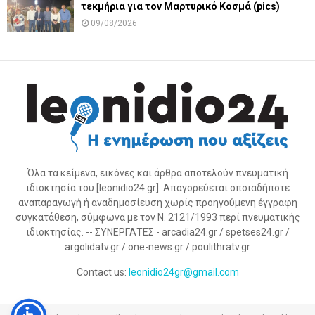
τεκμήρια για τον Μαρτυρικό Κοσμά (pics)
09/08/2026
Όλα τα κείμενα, εικόνες και άρθρα αποτελούν πνευματική
ιδιοκτησία του [leonidio24.gr]. Απαγορεύεται οποιαδήποτε
αναπαραγωγή ή αναδημοσίευση χωρίς προηγούμενη έγγραφη
συγκατάθεση, σύμφωνα με τον Ν. 2121/1993 περί πνευματικής
ιδιοκτησίας. -- ΣΥΝΕΡΓΑΤΕΣ - arcadia24.gr / spetses24.gr /
argolidatv.gr / one-news.gr / poulithratv.gr
Contact us:
leonidio24gr@gmail.com