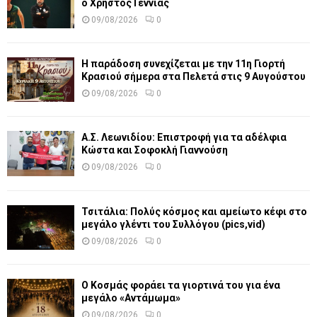
ο Χρήστος Γεννιάς
09/08/2026
0
Η παράδοση συνεχίζεται με την 11η Γιορτή
Κρασιού σήμερα στα Πελετά στις 9 Αυγούστου
09/08/2026
0
Α.Σ. Λεωνιδίου: Επιστροφή για τα αδέλφια
Κώστα και Σοφοκλή Γιαννούση
09/08/2026
0
Τσιτάλια: Πολύς κόσμος και αμείωτο κέφι στο
μεγάλο γλέντι του Συλλόγου (pics,vid)
09/08/2026
0
Ο Κοσμάς φοράει τα γιορτινά του για ένα
μεγάλο «Αντάμωμα»
09/08/2026
0