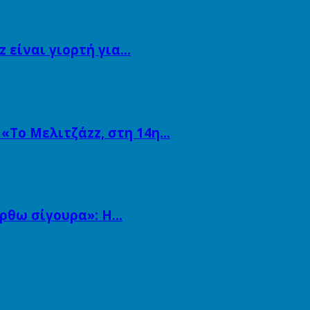
 είναι γιορτή για…
 «Το Μελιτζάzz, στη 14η…
άρθω σίγουρα»: Η…