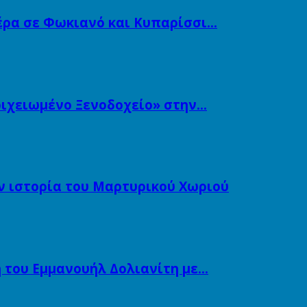
ιέρα σε Φωκιανό και Κυπαρίσσι…
τοιχειωμένο Ξενοδοχείο» στην…
ν ιστορία του Μαρτυρικού Χωριού
 του Εμμανουήλ Δολιανίτη με…