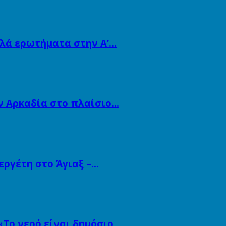
λλά ερωτήματα στην Α’…
ν Αρκαδία στο πλαίσιο…
εργέτη στο Άγιαξ –…
«Το νερό είναι δημόσιο…