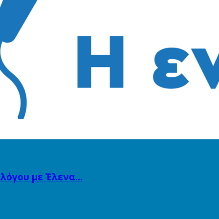
λλόγου με Έλενα…