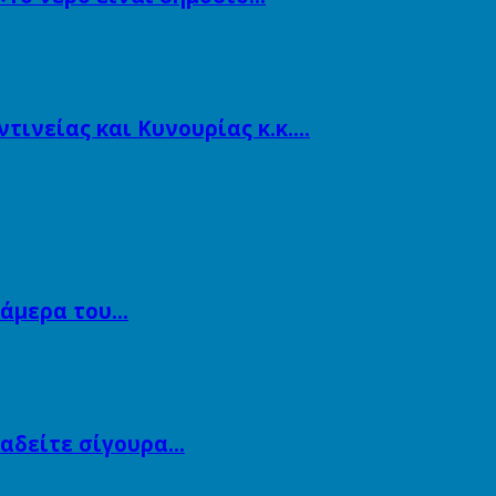
ινείας και Κυνουρίας κ.κ….
κάμερα του…
αναδείτε σίγουρα…