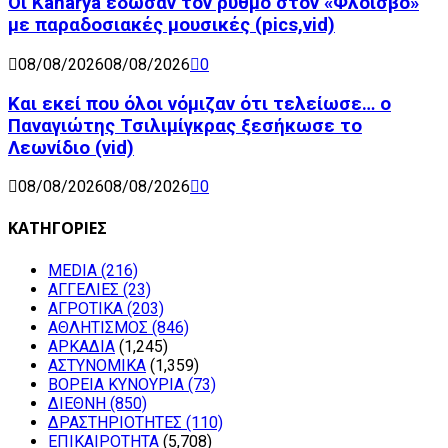
Οι Kanarya έδωσαν τον ρυθμό στον «Φλοίσβο»
με παραδοσιακές μουσικές (pics,vid)
08/08/2026
08/08/2026
0
Και εκεί που όλοι νόμιζαν ότι τελείωσε… ο
Παναγιώτης Τσιλιμίγκρας ξεσήκωσε το
Λεωνίδιο (vid)
08/08/2026
08/08/2026
0
ΚΑΤΗΓΟΡΙΕΣ
MEDIA
(216)
ΑΓΓΕΛΙΕΣ
(23)
ΑΓΡΟΤΙΚΑ
(203)
ΑΘΛΗΤΙΣΜΟΣ
(846)
ΑΡΚΑΔΙΑ
(1,245)
ΑΣΤΥΝΟΜΙΚΑ
(1,359)
ΒΟΡΕΙΑ ΚΥΝΟΥΡΙΑ
(73)
ΔΙΕΘΝΗ
(850)
ΔΡΑΣΤΗΡΙΟΤΗΤΕΣ
(110)
ΕΠΙΚΑΙΡΟΤΗΤΑ
(5,708)