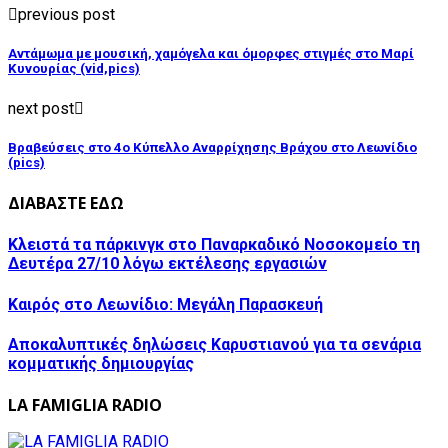
previous post
Αντάμωμα με μουσική, χαμόγελα και όμορφες στιγμές στο Μαρί
Κυνουρίας (vid,pics)
next post
Βραβεύσεις στο 4ο Κύπελλο Αναρρίχησης Βράχου στο Λεωνίδιο
(pics)
ΔΙΑΒΑΣΤΕ ΕΔΩ
Κλειστά τα πάρκινγκ στο Παναρκαδικό Νοσοκομείο τη
Δευτέρα 27/10 λόγω εκτέλεσης εργασιών
Καιρός στο Λεωνίδιο: Μεγάλη Παρασκευή
Αποκαλυπτικές δηλώσεις Καρυστιανού για τα σενάρια
κομματικής δημιουργίας
LA FAMIGLIA RADIO