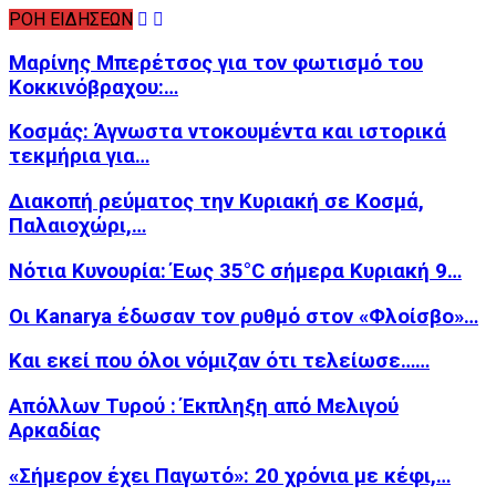
ΡΟΗ ΕΙΔΗΣΕΩΝ
Μαρίνης Μπερέτσος για τον φωτισμό του
Κοκκινόβραχου:…
Κοσμάς: Άγνωστα ντοκουμέντα και ιστορικά
τεκμήρια για…
Διακοπή ρεύματος την Κυριακή σε Κοσμά,
Παλαιοχώρι,…
Νότια Κυνουρία: Έως 35°C σήμερα Κυριακή 9…
Οι Kanarya έδωσαν τον ρυθμό στον «Φλοίσβο»…
Και εκεί που όλοι νόμιζαν ότι τελείωσε……
Απόλλων Τυρού : Έκπληξη από Μελιγού
Αρκαδίας
«Σήμερον έχει Παγωτό»: 20 χρόνια με κέφι,…