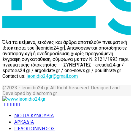
Όλα τα κείμενα, εικόνες και άρθρα αποτελούν πνευματική
ιδιοκτησία του [leonidio24.gr]. Απαγορεύεται οποιαδήποτε
αναπαραγωγή ή αναδημοσίευση χωρίς προηγούμενη
έγγραφη συγκατάθεση, σύμφωνα με τον Ν. 2121/1993 περί
πνευματικής ιδιοκτησίας. -- ΣΥΝΕΡΓΑΤΕΣ - arcadia24.gr /
spetses24.gr / argolidatv.gr / one-news.gr / poulithratv.gr
Contact us:
leonidio24gr@gmail.com
@2023 - leonidio24.gr. All Right Reserved. Designed and
Developed by diadromh.gr
Facebook
Twitter
Instagram
Pinterest
Tumblr
Youtube
ΝΟΤΙΑ ΚΥΝΟΥΡΙΑ
ΑΡΚΑΔΙΑ
ΠΕΛΟΠΟΝΝΗΣΟΣ