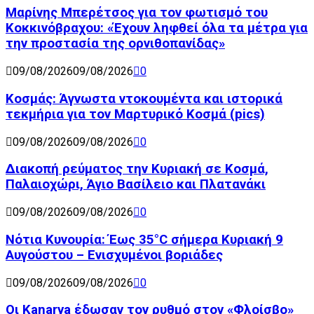
Μαρίνης Μπερέτσος για τον φωτισμό του
Κοκκινόβραχου: «Έχουν ληφθεί όλα τα μέτρα για
την προστασία της ορνιθοπανίδας»
09/08/2026
09/08/2026
0
Κοσμάς: Άγνωστα ντοκουμέντα και ιστορικά
τεκμήρια για τον Μαρτυρικό Κοσμά (pics)
09/08/2026
09/08/2026
0
Διακοπή ρεύματος την Κυριακή σε Κοσμά,
Παλαιοχώρι, Άγιο Βασίλειο και Πλατανάκι
09/08/2026
09/08/2026
0
Νότια Κυνουρία: Έως 35°C σήμερα Κυριακή 9
Αυγούστου – Ενισχυμένοι βοριάδες
09/08/2026
09/08/2026
0
Οι Kanarya έδωσαν τον ρυθμό στον «Φλοίσβο»