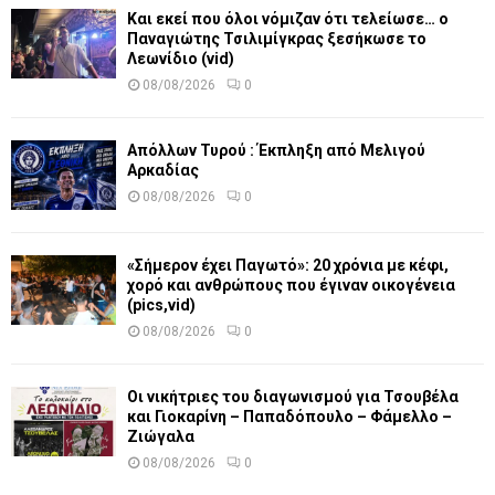
Και εκεί που όλοι νόμιζαν ότι τελείωσε… ο
Παναγιώτης Τσιλιμίγκρας ξεσήκωσε το
Λεωνίδιο (vid)
08/08/2026
0
Απόλλων Τυρού : Έκπληξη από Μελιγού
Αρκαδίας
08/08/2026
0
«Σήμερον έχει Παγωτό»: 20 χρόνια με κέφι,
χορό και ανθρώπους που έγιναν οικογένεια
(pics,vid)
08/08/2026
0
Οι νικήτριες του διαγωνισμού για Τσουβέλα
και Γιοκαρίνη – Παπαδόπουλο – Φάμελλο –
Ζιώγαλα
08/08/2026
0