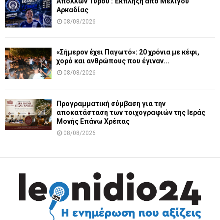
Απόλλων Τυρού : Έκπληξη από Μελιγού
Αρκαδίας
08/08/2026
«Σήμερον έχει Παγωτό»: 20 χρόνια με κέφι,
χορό και ανθρώπους που έγιναν...
08/08/2026
Προγραμματική σύμβαση για την
αποκατάσταση των τοιχογραφιών της Ιεράς
Μονής Επάνω Χρέπας
08/08/2026