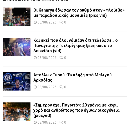
Οι Kanarya έδωσαν τον ρυθμό στον «Φλοίσβο»
με παραδοσιακές μουσικές (pics,vid)
08/08/2026
0
Και εκεί που όλοι νόμιζαν ότι τελείωσε… ο
Παναγιώτης Τσιλιμίγκρας ξεσήκωσε το
Λεωνίδιο (vid)
08/08/2026
0
Απόλλων Τυρού : Έκπληξη από Μελιγού
Αρκαδίας
08/08/2026
0
«Σήμερον έχει Παγωτό»: 20 χρόνια με κέφι,
χορό και ανθρώπους που έγιναν οικογένεια
(pics,vid)
08/08/2026
0