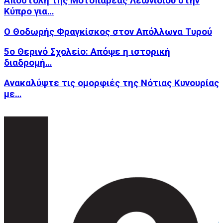
Αποστολή της Μοτοπαρέας Λεωνιδίου στην
Κύπρο για…
Ο Θοδωρής Φραγκίσκος στον Απόλλωνα Τυρού
5ο Θερινό Σχολείο: Απόψε η ιστορική
διαδρομή…
Ανακαλύψτε τις ομορφιές της Νότιας Κυνουρίας
με…