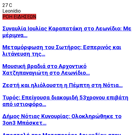
27
C
Leonídio
ΡΟΗ ΕΙΔΗΣΕΩΝ
Συναυλία Ιουλίας Καραπατάκη στο Λεωνίδιο: Με
μέριμνα…
Μεταμόρφωση του Σωτήρος: Εσπερινός και
λιτάνευση της…
Μουσική βραδιά στο Αρχοντικό
Χατζηπαναγιώτη στο Λεωνίδιο…
Ζεστή και ηλιόλουστη η Πέμπτη στη Νότια…
Τυρός: Επείγουσα διακομιδή 53χρονου επιβάτη
από ιστιοφόρο…
Δήμος Νότιας Κυνουρίας: Ολοκληρώθηκε το
3on3 Μπάσκετ…