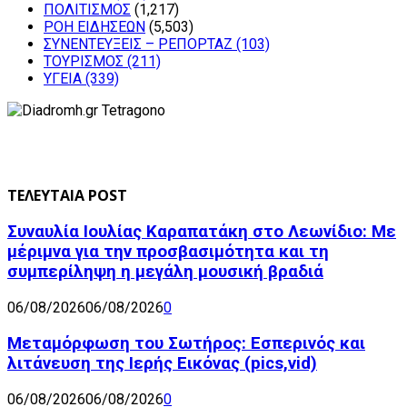
ΠΟΛΙΤΙΣΜΟΣ
(1,217)
ΡΟΗ ΕΙΔΗΣΕΩΝ
(5,503)
ΣΥΝΕΝΤΕΥΞΕΙΣ – ΡΕΠΟΡΤΑΖ
(103)
ΤΟΥΡΙΣΜΟΣ
(211)
ΥΓΕΙΑ
(339)
ΤΕΛΕΥΤΑΙΑ POST
Συναυλία Ιουλίας Καραπατάκη στο Λεωνίδιο: Με
μέριμνα για την προσβασιμότητα και τη
συμπερίληψη η μεγάλη μουσική βραδιά
06/08/2026
06/08/2026
0
Μεταμόρφωση του Σωτήρος: Εσπερινός και
λιτάνευση της Ιερής Εικόνας (pics,vid)
06/08/2026
06/08/2026
0