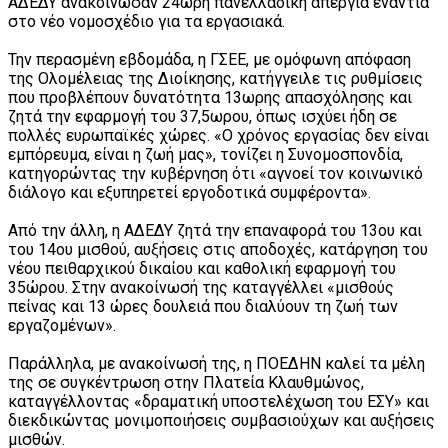
ΑΔΕΔΥ ανακοίνωσαν 24ωρη πανελλαδική απεργία ενάντια
στο νέο νομοσχέδιο για τα εργασιακά.
Την περασμένη εβδομάδα, η ΓΣΕΕ, με ομόφωνη απόφαση
της Ολομέλειας της Διοίκησης, κατήγγειλε τις ρυθμίσεις
που προβλέπουν δυνατότητα 13ωρης απασχόλησης και
ζητά την εφαρμογή του 37,5ωρου, όπως ισχύει ήδη σε
πολλές ευρωπαϊκές χώρες. «Ο χρόνος εργασίας δεν είναι
εμπόρευμα, είναι η ζωή μας», τονίζει η Συνομοσπονδία,
κατηγορώντας την κυβέρνηση ότι «αγνοεί τον κοινωνικό
διάλογο και εξυπηρετεί εργοδοτικά συμφέροντα».
Από την άλλη, η ΑΔΕΔΥ ζητά την επαναφορά του 13ου και
του 14ου μισθού, αυξήσεις στις αποδοχές, κατάργηση του
νέου πειθαρχικού δικαίου και καθολική εφαρμογή του
35ώρου. Στην ανακοίνωσή της καταγγέλλει «μισθούς
πείνας και 13 ώρες δουλειά που διαλύουν τη ζωή των
εργαζομένων».
Παράλληλα, με ανακοίνωσή της, η ΠΟΕΔΗΝ καλεί τα μέλη
της σε συγκέντρωση στην Πλατεία Κλαυθμώνος,
καταγγέλλοντας «δραματική υποστελέχωση του ΕΣΥ» και
διεκδικώντας μονιμοποιήσεις συμβασιούχων και αυξήσεις
μισθών.