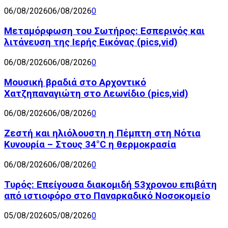
06/08/2026
06/08/2026
0
Μεταμόρφωση του Σωτήρος: Εσπερινός και
λιτάνευση της Ιερής Εικόνας (pics,vid)
06/08/2026
06/08/2026
0
Μουσική βραδιά στο Αρχοντικό
Χατζηπαναγιώτη στο Λεωνίδιο (pics,vid)
06/08/2026
06/08/2026
0
Ζεστή και ηλιόλουστη η Πέμπτη στη Νότια
Κυνουρία – Στους 34°C η θερμοκρασία
06/08/2026
06/08/2026
0
Τυρός: Επείγουσα διακομιδή 53χρονου επιβάτη
από ιστιοφόρο στο Παναρκαδικό Νοσοκομείο
05/08/2026
05/08/2026
0