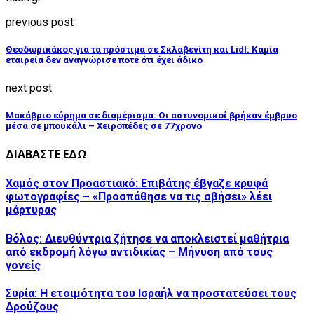
previous post
Θεοδωρικάκος για τα πρόστιμα σε Σκλαβενίτη και Lidl: Καμία
εταιρεία δεν αναγνώρισε ποτέ ότι έχει άδικο
next post
Μακάβριο εύρημα σε διαμέρισμα: Οι αστυνομικοί βρήκαν έμβρυο
μέσα σε μπουκάλι – Χειροπέδες σε 77χρονο
ΔΙΑΒΑΣΤΕ ΕΔΩ
Χαμός στον Προαστιακό: Επιβάτης έβγαζε κρυφά
φωτογραφίες – «Προσπάθησε να τις σβήσει» λέει
μάρτυρας
Βόλος: Διευθύντρια ζήτησε να αποκλειστεί μαθήτρια
από εκδρομή λόγω αντιδικίας – Μήνυση από τους
γονείς
Συρία: Η ετοιμότητα του Ισραήλ να προστατεύσει τους
Δρούζους