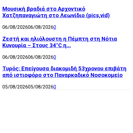
Μουσική βραδιά στο Αρχοντικό
Χατζηπαναγιώτη στο Λεωνίδιο (pics,vid)
06/08/2026
06/08/2026
0
Ζεστή και ηλιόλουστη η Πέμπτη στη Νότια
Κυνουρία – Στους 34°C η...
06/08/2026
06/08/2026
0
Τυρός: Επείγουσα διακομιδή 53χρονου επιβάτη
από ιστιοφόρο στο Παναρκαδικό Νοσοκομείο
05/08/2026
05/08/2026
0