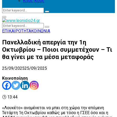
Κους-Κους
Search
Search
for:
Primary
Menu
Search
Search
for:
ΕΠΙΚΑΙΡΟΤΗΤΑ
ΚΟΙΝΩΝΙΑ
Πανελλαδική απεργία την 1η
Οκτωβρίου – Ποιοι συμμετέχουν – Τι
θα γίνει με τα μέσα μεταφοράς
25/09/2025
25/09/2025
Κοινοποίηση
🕒 13:44
«Λουκέτο» αναμένεται να μπει στη χώρα την επόμενη
Τετάρτη 1η Οκτωβρίου καθώς με τόσο η ΓΣΕΕ όσο και η