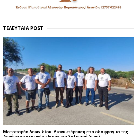
ΤΕΛΕΥΤΑΙΑ POST
Μοτοπαρέα Λεωνιδίου: Διανυκτέρευση στο οδόφραγμα της
Δερύνειας στη μνήμη Ισαάκ και Σολωμού (pics)