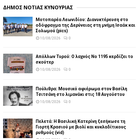
ΔΗΜΟΣ ΝΟΤΙΑΣ ΚΥΝΟΥΡΙΑΣ
Μοτοπαρέα Λεωνιδίου: Διανυκτέρευση στο
οδόφραγμα της Δερύνειας στη μνήμη Ισαάκ και
Σολωμού (pics)
10/08/2026
0
Απόλλων Τυρού: Ο λαχνός Νο 1195 κερδίζει το
σκούτερ
10/08/2026
0
Πούλιθρα: Μουσικό αφιέρωμα στον Βασίλη
Τσιτσάνη στο λιμανάκι στις 18 Αυγούστου
10/08/2026
0
Πελετά: Η Βασιλική Κατερίνη ξεσήκωσε τη
Γιορτή Κρασιού με βιολί και κυκλαδίτικους
ρυθμούς (vid)