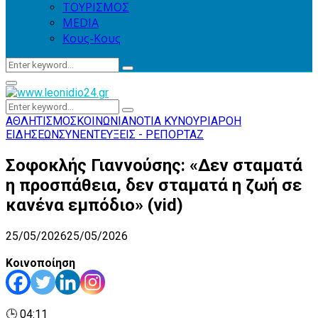
ΤΟΥΡΙΣΜΟΣ
MEDIA
Κους-Κους
Search
Search
for:
Primary
Menu
Search
Search
for:
ΑΘΛΗΤΙΣΜΟΣ
ΚΟΙΝΩΝΙΑ
ΝΟΤΙΑ ΚΥΝΟΥΡΙΑ
ΡΟΗ
ΕΙΔΗΣΕΩΝ
ΣΥΝΕΝΤΕΥΞΕΙΣ - ΡΕΠΟΡΤΑΖ
Σοφοκλής Γιαννούσης: «Δεν σταματά
η προσπάθεια, δεν σταματά η ζωή σε
κανένα εμπόδιο» (vid)
25/05/2026
25/05/2026
Κοινοποίηση
🕒 04:11