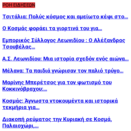
ΡΟΗ ΕΙΔΗΣΕΩΝ
Τσιτάλια: Πολύς κόσμος και αμείωτο κέφι στο…
Ο Κοσμάς φοράει τα γιορτινά του για…
Εμπορικός Σύλλογος Λεωνιδίου : Ο Αλέξανδρος
Τσουβέλας…
Α.Σ. Λεωνιδίου: Μια ιστορία σχεδόν ενός αιώνα…
Μέλανα: Τα παιδιά γνώρισαν τον παλιό τρύγο…
Μαρίνης Μπερέτσος για τον φωτισμό του
Κοκκινόβραχου:…
Κοσμάς: Άγνωστα ντοκουμέντα και ιστορικά
τεκμήρια για…
Διακοπή ρεύματος την Κυριακή σε Κοσμά,
Παλαιοχώρι,…