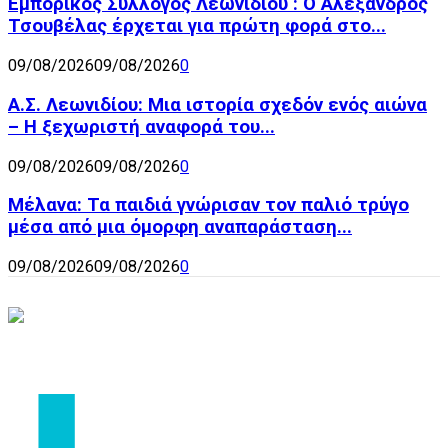
Εμπορικός Σύλλογος Λεωνιδίου : Ο Αλέξανδρος
Τσουβέλας έρχεται για πρώτη φορά στο...
09/08/2026
09/08/2026
0
Α.Σ. Λεωνιδίου: Μια ιστορία σχεδόν ενός αιώνα
– Η ξεχωριστή αναφορά του...
09/08/2026
09/08/2026
0
Μέλανα: Τα παιδιά γνώρισαν τον παλιό τρύγο
μέσα από μια όμορφη αναπαράσταση...
09/08/2026
09/08/2026
0