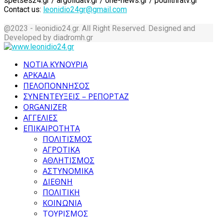
spetses24.gr / argolidatv.gr / one-news.gr / poulithratv.gr
Contact us:
leonidio24gr@gmail.com
@2023 - leonidio24.gr. All Right Reserved. Designed and
Developed by diadromh.gr
Facebook
Twitter
Instagram
Pinterest
Tumblr
Youtube
ΝΟΤΙΑ ΚΥΝΟΥΡΙΑ
ΑΡΚΑΔΙΑ
ΠΕΛΟΠΟΝΝΗΣΟΣ
ΣΥΝΕΝΤΕΥΞΕΙΣ – ΡΕΠΟΡΤΑΖ
ORGANIZER
ΑΓΓΕΛΙΕΣ
ΕΠΙΚΑΙΡΟΤΗΤΑ
ΠΟΛΙΤΙΣΜΟΣ
ΑΓΡΟΤΙΚΑ
ΑΘΛΗΤΙΣΜΟΣ
ΑΣΤΥΝΟΜΙΚΑ
ΔΙΕΘΝΗ
ΠΟΛΙΤΙΚΗ
ΚΟΙΝΩΝΙΑ
ΤΟΥΡΙΣΜΟΣ