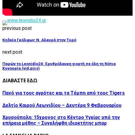
previous post
Κηδεία Γκόλφως Ν. Αλευρά στον Τυρό
next post
Παρών το Leonidio24: Ερυθρόλευκη γιορτή σε όλη τη Νότια
Κυνουρία (vid,pics)
ΔΙΑΒΑΣΤΕ ΕΔΩ
Πανό για τους αγρότες και τα Τέμπη από τους Tigers
Δελτίο Καιρού Λεωνιδίου – Δευτέρα 9 Φεβρουαρίου
Χρυσούπολη: 15χρονος στο Κέντρο Υγείας υπό την
επήρεια μέθης – Συνελήφθη ιδιοκτήτης μπαρ