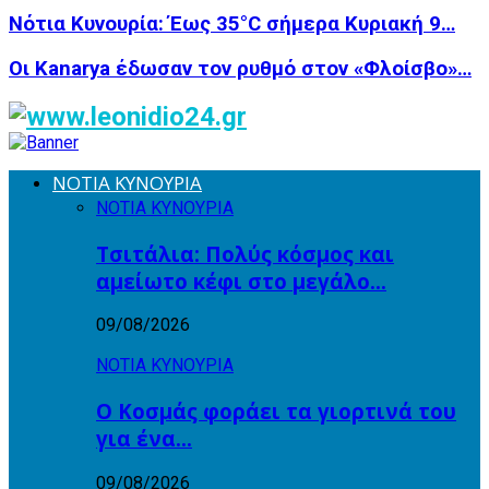
Νότια Κυνουρία: Έως 35°C σήμερα Κυριακή 9…
Οι Kanarya έδωσαν τον ρυθμό στον «Φλοίσβο»…
ΝΟΤΙΑ ΚΥΝΟΥΡΙΑ
ΝΟΤΙΑ ΚΥΝΟΥΡΙΑ
Τσιτάλια: Πολύς κόσμος και
αμείωτο κέφι στο μεγάλο…
09/08/2026
ΝΟΤΙΑ ΚΥΝΟΥΡΙΑ
Ο Κοσμάς φοράει τα γιορτινά του
για ένα…
09/08/2026