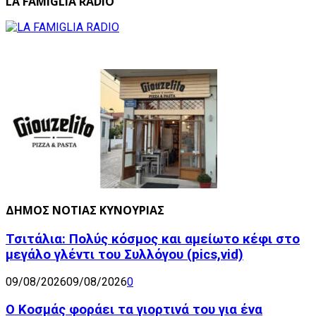
LA FAMIGLIA RADIO
ΔΗΜΟΣ ΝΟΤΙΑΣ ΚΥΝΟΥΡΙΑΣ
Τσιτάλια: Πολύς κόσμος και αμείωτο κέφι στο
μεγάλο γλέντι του Συλλόγου (pics,vid)
09/08/2026
09/08/2026
0
Ο Κοσμάς φοράει τα γιορτινά του για ένα