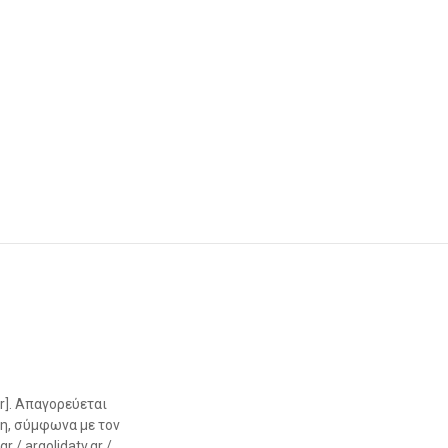
r]. Απαγορεύεται
η, σύμφωνα με τον
 / argolidatv.gr /