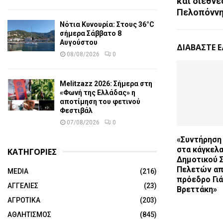
και διεθνέ
Πελοπόνν
Νότια Κυνουρία: Στους 36°C
σήμερα Σάββατο 8
Αυγούστου
ΔΙΑΒΑΣΤΕ 
08/08/2026
0
Melitzazz 2026: Σήμερα στη
«Φωνή της Ελλάδας» η
αποτίμηση του φετινού
Φεστιβάλ
07/08/2026
0
«Συντήρηση
στα κάγκελα
ΚΑΤΗΓΟΡΙΕΣ
Δημοτικού 
Πελετών απ
MEDIA
(216)
πρόεδρο Γι
ΑΓΓΕΛΙΕΣ
(23)
Βρεττάκη»
ΑΓΡΟΤΙΚΑ
(203)
ΑΘΛΗΤΙΣΜΟΣ
(845)