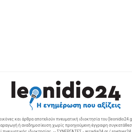
 εικόνες και άρθρα αποτελούν πνευματική ιδιοκτησία του [leonidio24.g
αραγωγή ή αναδημοσίευση χωρίς προηγούμενη έγγραφη συγκατάθεσ
 πνευματικής ιδιοκτησίας. -- ΣΥΝΕΡΓΑΤΕΣ - arcadia24.gr / spetses24.gr