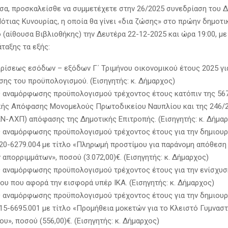
σα, προσκαλείσθε να συμμετέχετε στην 26/2025 συνεδρίαση του 
ότιας Κυνουρίας, η οποία θα γίνει «δια ζώσης» στο πρώην δημοτ
 (αίθουσα Βιβλιοθήκης) την Δευτέρα 22-12-2025 και ώρα 19:00, με
ταξης τα εξής:
κρίσεως εσόδων – εξόδων Γ΄ Τριμήνου οικονομικού έτους 2025 γι
σης του προϋπολογισμού. (Εισηγητής: κ. Δήμαρχος)
ς αναμόρφωσης προϋπολογισμού τρέχοντος έτους κατόπιν της 56
κής Απόφασης Μονομελούς Πρωτοδικείου Ναυπλίου και της 246/2
-ΛΧΠ) απόφασης της Δημοτικής Επιτροπής. (Εισηγητής: κ. Δήμαρ
ς αναμόρφωσης προϋπολογισμού τρέχοντος έτους για την δημιουρ
20-6279.004 με τίτλο «Πληρωμή προστίμου για παράνομη απόθεση
απορριμμάτων», ποσού (3.072,00)€. (Εισηγητής: κ. Δήμαρχος)
ς αναμόρφωσης προϋπολογισμού τρέχοντος έτους για την ενίσχυ
ου που αφορά την εισφορά υπέρ ΙΚΑ. (Εισηγητής: κ. Δήμαρχος)
ς αναμόρφωσης προϋπολογισμού τρέχοντος έτους για την δημιουρ
15-6695.001 με τίτλο «Προμήθεια μοκετών για το Κλειστό Γυμνασ
υ», ποσού (556,00)€. (Εισηγητής: κ. Δήμαρχος)