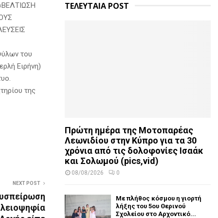
ΤΕΛΕΥΤΑΙΑ POST
 «ΒΕΛΤΙΩΣΗ
ΟΥΣ
ΛΕΥΣΕΙΣ
Φύλων του
ερλή Ειρήνη)
υο.
τηρίου της
Πρώτη ημέρα της Μοτοπαρέας
Λεωνιδίου στην Κύπρο για τα 30
χρόνια από τις δολοφονίες Ισαάκ
και Σολωμού (pics,vid)
08/08/2026
0
NEXT POST
Συσπείρωση
Με πλήθος κόσμου η γιορτή
λήξης του 5ου Θερινού
πλειοψηφία
Σχολείου στο Αρχοντικό...