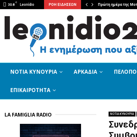
C
ουσική βραδιά από τον Φιλοπρόοδο…
Leonídio
ΡΟΗ ΕΙΔΗΣΕΩΝ
Πρώτη ημέρα της Μο
30.8
ΝΟΤΙΑ ΚΥΝΟΥΡΙΑ
ΑΡΚΑΔΙΑ
ΠΕΛΟΠ
ΕΠΙΚΑΙΡΟΤΗΤΑ
LA FAMIGLIA RADIO
ΝΟΤΙΑ ΚΥΝΟΥΡΙΑ
Συνεδρ
Συμβού