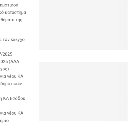
Δημοτικού
ικό κατάστημα
 θέματα της
α τον έλεγχο
7/2025
025 (ΑΔΑ:
χος)
γία νέου ΚΑ
 δημοτικών
ση ΚΑ Εσόδου
γία νέου ΚΑ
τήριο