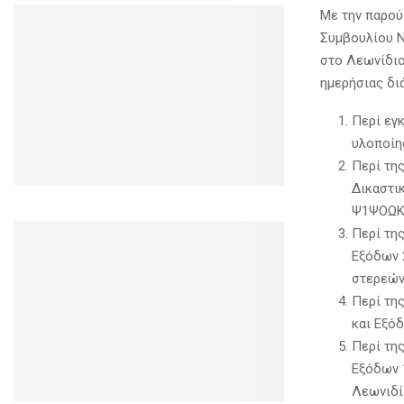
Με την παρού
Συμβουλίου Ν
στο Λεωνίδιο
ημερήσιας διά
Περί εγ
υλοποίη
Περί τη
Δικαστι
Ψ1ΨΟΩΚΝ
Περί τη
Εξόδων 
στερεών 
Περί τη
και Εξόδ
Περί τη
Εξόδων 
Λεωνιδίο