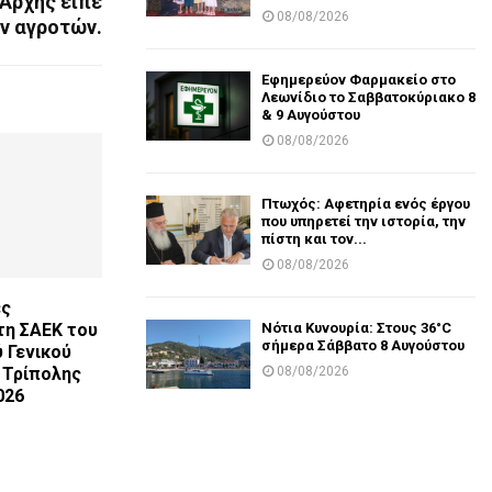
Αρχής είπε
08/08/2026
ων αγροτών.
Εφημερεύον Φαρμακείο στο
Λεωνίδιο το Σαββατοκύριακο 8
& 9 Αυγούστου
08/08/2026
Πτωχός: Αφετηρία ενός έργου
που υπηρετεί την ιστορία, την
πίστη και τον...
08/08/2026
ες
Νότια Κυνουρία: Στους 36°C
τη ΣΑΕΚ του
σήμερα Σάββατο 8 Αυγούστου
 Γενικού
08/08/2026
 Τρίπολης
026