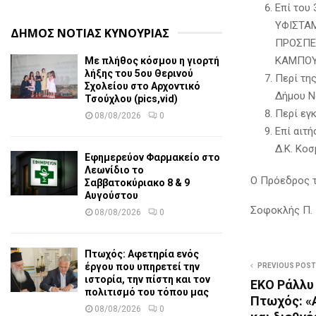
Επί του
ΥΦΙΣΤΑ
ΔΗΜΟΣ ΝΟΤΙΑΣ ΚΥΝΟΥΡΙΑΣ
ΠΡΟΣΠΕ
ΚΑΜΠΟΥ 
Με πλήθος κόσμου η γιορτή
λήξης του 5ου Θερινού
Περί τη
Σχολείου στο Αρχοντικό
Δήμου Ν
Τσούχλου (pics,vid)
Περί εγ
08/08/2026
0
Επί αιτ
Δ.Κ. Κοσ
Εφημερεύον Φαρμακείο στο
Λεωνίδιο το
Ο Πρόεδρος τ
Σαββατοκύριακο 8 & 9
Αυγούστου
Σοφοκλής Π. 
08/08/2026
0
Πτωχός: Αφετηρία ενός
έργου που υπηρετεί την
PREVIOUS POST
ιστορία, την πίστη και τον
EKO Ράλλυ
πολιτισμό του τόπου μας
Πτωχός: «
08/08/2026
0