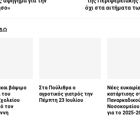
ς αφήγημα για την
της Περιφερειακής 
ησο»
όχι στα αιτήματα τ
ΕΔΩ
 και βάψιμο
Στα Πούλιθρα ο
Νέες ευκαιρί
 του
αγροτικός γιατρός την
κατάρτισης σ
Σχολείου
Πέμπτη 23 Ιουλίου
Παναρκαδικού
ό τον
Νοσοκομείου
άννη
για το 2025-2