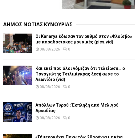
ΔΗΜΟΣ ΝΟΤΙΑΣ ΚΥΝΟΥΡΙΑΣ
Οι Kanarya έδωσαν τον ρυθμό στον «Φλοίσβο»
με παραδοσιακές μουσικές (pics,vid)
08/08/2026
0
Και εκεί που όλοι νόμιζαν ότι τελείωσε… ο
Παναγιώτης Τσιλιμίγκρας ξεσήκωσε το
Λεωνίδιο (vid)
08/08/2026
0
Απόλλων Τυρού : Έκπληξη από Μελιγού
Αρκαδίας
08/08/2026
0
«Σήμερον έχει Παγωτό»: 20 χρόνια με κέφι,