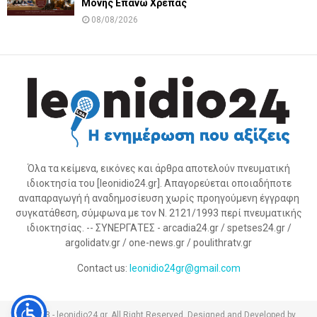
Μονής Επάνω Χρέπας
08/08/2026
Όλα τα κείμενα, εικόνες και άρθρα αποτελούν πνευματική
ιδιοκτησία του [leonidio24.gr]. Απαγορεύεται οποιαδήποτε
αναπαραγωγή ή αναδημοσίευση χωρίς προηγούμενη έγγραφη
συγκατάθεση, σύμφωνα με τον Ν. 2121/1993 περί πνευματικής
ιδιοκτησίας. -- ΣΥΝΕΡΓΑΤΕΣ - arcadia24.gr / spetses24.gr /
argolidatv.gr / one-news.gr / poulithratv.gr
Contact us:
leonidio24gr@gmail.com
@2023 - leonidio24.gr. All Right Reserved. Designed and Developed by