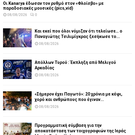
Οι Kanarya έδωσαν τον ρυθμό στον «Φλοίσβο» με
παραδοσιακές μουσικές (pics,vid)
08/08/2026
0
Και εκεί που όλοι νόμιζαν ότι τελείωσε… ο
Παναγιώτης Τσιλιμίγκρας ξεσήκωσε το...
08/08/2026
Απόλλων Τυρού : Έκπληξη από Μελιγού
Αρκαδίας
08/08/2026
«Σήμερον έχει Παγωτό»: 20 χρόνια με κέφι,
χορό και ανθρώπους που έγιναν...
08/08/2026
Προγραμματική σύμβαση για την
αποκατάσταση των τοιχογραφιών της Ιεράς