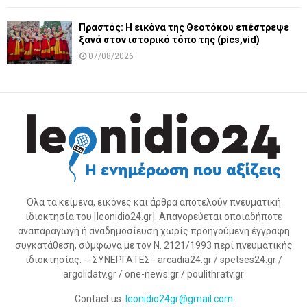
Πραστός: Η εικόνα της Θεοτόκου επέστρεψε
ξανά στον ιστορικό τόπο της (pics,vid)
07/08/2026
Όλα τα κείμενα, εικόνες και άρθρα αποτελούν πνευματική
ιδιοκτησία του [leonidio24.gr]. Απαγορεύεται οποιαδήποτε
αναπαραγωγή ή αναδημοσίευση χωρίς προηγούμενη έγγραφη
συγκατάθεση, σύμφωνα με τον Ν. 2121/1993 περί πνευματικής
ιδιοκτησίας. -- ΣΥΝΕΡΓΑΤΕΣ - arcadia24.gr / spetses24.gr /
argolidatv.gr / one-news.gr / poulithratv.gr
Contact us:
leonidio24gr@gmail.com