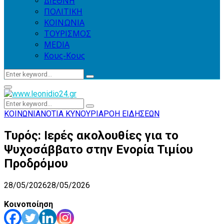
ΔΙΕΘΝΗ
ΠΟΛΙΤΙΚΗ
ΚΟΙΝΩΝΙΑ
ΤΟΥΡΙΣΜΟΣ
MEDIA
Κους-Κους
Search
Search
for:
Primary
Menu
Search
Search
for:
ΚΟΙΝΩΝΙΑ
ΝΟΤΙΑ ΚΥΝΟΥΡΙΑ
ΡΟΗ ΕΙΔΗΣΕΩΝ
Τυρός: Ιερές ακολουθίες για το
Ψυχοσάββατο στην Ενορία Τιμίου
Προδρόμου
28/05/2026
28/05/2026
Κοινοποίηση