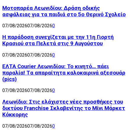
Μοτοπαρέα Λεωνιδίου: Δράση οδικής
ασφάλειας για τα παιδιά στο 5ο Θερινό Σχολείο
07/08/2026
07/08/2026
0
Η παράδοση συνεχίζεται με την 11η Γιορτή
Κρασιού στα Πελετά στις 9 Αυγούστου
07/08/2026
07/08/2026
0
ΕΛΤΑ Courier Λεωνιδίου: Το κινητό… πάει
παραλία! Tα απαραίτητα καλοκαιρινά αξεσουάρ
(pics)
07/08/2026
07/08/2026
0
Λεωνίδιο: Στις ελάχιστες νέες προσθήκες του
δικτύου Franchise Σκλαβενίτης το Μίνι Μάρκετ
Κόκκορης
07/08/2026
07/08/2026
0