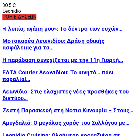
30.5
C
Leonídio
ΡΟΗ ΕΙΔΗΣΕΩΝ
«Γλυπία, αγάπη μου»: Το δέντρο των ευχών…
Μοτοπαρέα Λεωνιδίου: Δράση οδικής
ασφάλειας για τα…
Η παράδοση συνεχίζεται με την 11η Γιορτή…
ΕΛΤΑ Courier Λεωνιδίου: Το κινητό… πάει
παραλία!…
Λεωνίδιο: Στις ελάχιστες νέες προσθήκες του
δικτύου…
Ζεστή Παρασκευή στη Νότια Κυνουρία – Στους…
Αμυγδαλιά: Ο μεγάλος χορός του Συλλόγου με…
Leonidio Cruising: Ολοήμερη κρουαζιέρα σε