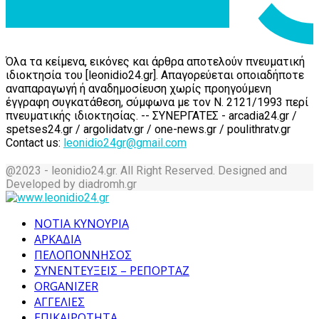
Όλα τα κείμενα, εικόνες και άρθρα αποτελούν πνευματική
ιδιοκτησία του [leonidio24.gr]. Απαγορεύεται οποιαδήποτε
αναπαραγωγή ή αναδημοσίευση χωρίς προηγούμενη
έγγραφη συγκατάθεση, σύμφωνα με τον Ν. 2121/1993 περί
πνευματικής ιδιοκτησίας. -- ΣΥΝΕΡΓΑΤΕΣ - arcadia24.gr /
spetses24.gr / argolidatv.gr / one-news.gr / poulithratv.gr
Contact us:
leonidio24gr@gmail.com
@2023 - leonidio24.gr. All Right Reserved. Designed and
Developed by diadromh.gr
Facebook
Twitter
Instagram
Pinterest
Tumblr
Youtube
ΝΟΤΙΑ ΚΥΝΟΥΡΙΑ
ΑΡΚΑΔΙΑ
ΠΕΛΟΠΟΝΝΗΣΟΣ
ΣΥΝΕΝΤΕΥΞΕΙΣ – ΡΕΠΟΡΤΑΖ
ORGANIZER
ΑΓΓΕΛΙΕΣ
ΕΠΙΚΑΙΡΟΤΗΤΑ