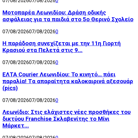
07/08/2026
07/08/2026
0
Μοτοπαρέα Λεωνιδίου: Δράση οδικής
ασφάλειας για τα παιδιά στο 5ο Θερινό Σχολείο
07/08/2026
07/08/2026
0
Η παράδοση συνεχίζεται με την 11η Γιορτή
Κρασιού στα Πελετά στις 9...
07/08/2026
07/08/2026
0
ΕΛΤΑ Courier Λεωνιδίου: Το κινητό… πάει
παραλία! Tα απαραίτητα καλοκαιρινά αξεσουάρ
(pics)
07/08/2026
07/08/2026
0
Λεωνίδιο: Στις ελάχιστες νέες προσθήκες του
δικτύου Franchise Σκλαβενίτης το Μίνι
Μάρκετ...
07/08/2026
07/08/2026
0