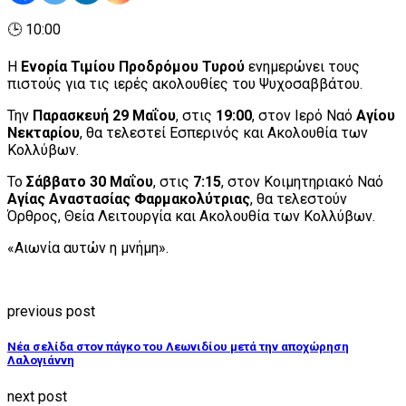
🕒 10:00
Η
Ενορία Τιμίου Προδρόμου Τυρού
ενημερώνει τους
πιστούς για τις ιερές ακολουθίες του Ψυχοσαββάτου.
Την
Παρασκευή 29 Μαΐου
, στις
19:00
, στον Ιερό Ναό
Αγίου
Νεκταρίου
, θα τελεστεί Εσπερινός και Ακολουθία των
Κολλύβων.
Το
Σάββατο 30 Μαΐου
, στις
7:15
, στον Κοιμητηριακό Ναό
Αγίας Αναστασίας Φαρμακολύτριας
, θα τελεστούν
Όρθρος, Θεία Λειτουργία και Ακολουθία των Κολλύβων.
«Αιωνία αυτών η μνήμη».
previous post
Νέα σελίδα στον πάγκο του Λεωνιδίου μετά την αποχώρηση
Λαλογιάννη
next post