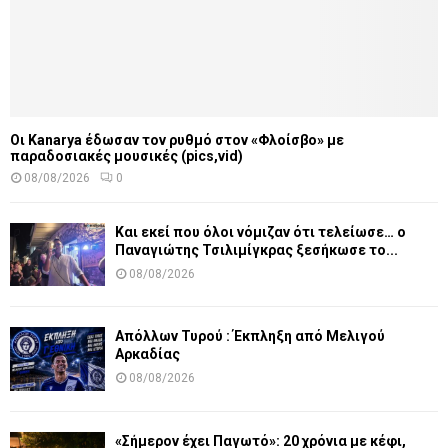
Οι Kanarya έδωσαν τον ρυθμό στον «Φλοίσβο» με
παραδοσιακές μουσικές (pics,vid)
08/08/2026
0
Και εκεί που όλοι νόμιζαν ότι τελείωσε… ο
Παναγιώτης Τσιλιμίγκρας ξεσήκωσε το...
08/08/2026
Απόλλων Τυρού : Έκπληξη από Μελιγού
Αρκαδίας
08/08/2026
«Σήμερον έχει Παγωτό»: 20 χρόνια με κέφι,