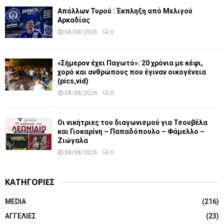
Απόλλων Τυρού : Έκπληξη από Μελιγού
Αρκαδίας
08/08/2026
0
«Σήμερον έχει Παγωτό»: 20 χρόνια με κέφι,
χορό και ανθρώπους που έγιναν οικογένεια
(pics,vid)
08/08/2026
0
Οι νικήτριες του διαγωνισμού για Τσουβέλα
και Γιοκαρίνη – Παπαδόπουλο – Φάμελλο –
Ζιώγαλα
08/08/2026
0
ΚΑΤΗΓΟΡΙΕΣ
MEDIA
(216)
ΑΓΓΕΛΙΕΣ
(23)