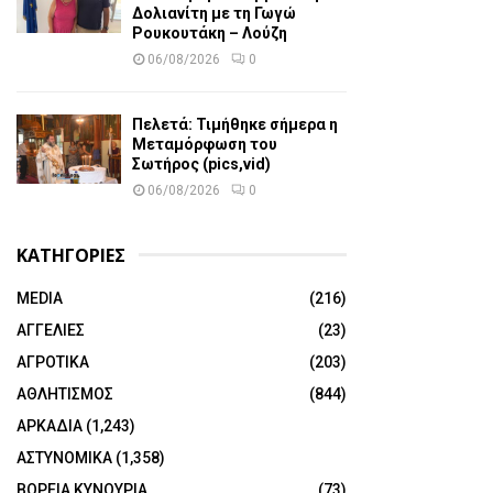
Δολιανίτη με τη Γωγώ
Ρουκουτάκη – Λούζη
06/08/2026
0
Πελετά: Τιμήθηκε σήμερα η
Μεταμόρφωση του
Σωτήρος (pics,vid)
06/08/2026
0
ΚΑΤΗΓΟΡΙΕΣ
MEDIA
(216)
ΑΓΓΕΛΙΕΣ
(23)
ΑΓΡΟΤΙΚΑ
(203)
ΑΘΛΗΤΙΣΜΟΣ
(844)
ΑΡΚΑΔΙΑ
(1,243)
ΑΣΤΥΝΟΜΙΚΑ
(1,358)
ΒΟΡΕΙΑ ΚΥΝΟΥΡΙΑ
(73)