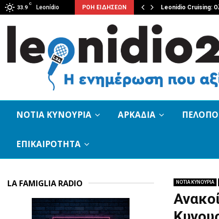
C
ό εργαλείο 9 εκατ. ευρώ για…
Leonídio
ΡΟΗ ΕΙΔΗΣΕΩΝ
Leonidio Cruising:
33.9
ΝΟΤΙΑ ΚΥΝΟΥΡΙΑ
ΑΡΚΑΔΙΑ
ΠΕΛΟΠ
ΕΠΙΚΑΙΡΟΤΗΤΑ
LA FAMIGLIA RADIO
ΝΟΤΙΑ ΚΥΝΟΥΡΙΑ
Ανακοί
Κυνου