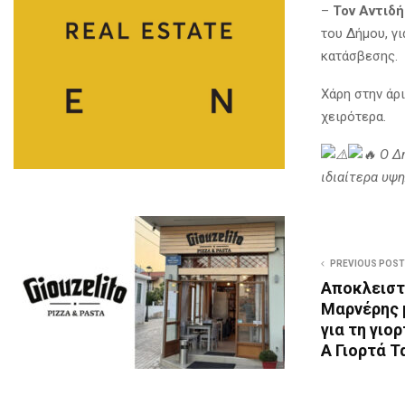
–
Τον Αντιδή
του Δήμου, γι
κατάσβεσης.
Χάρη στην άρ
χειρότερα.
Ο Δή
ιδιαίτερα υψ
PREVIOUS POST
Αποκλειστ
Μαρνέρης μ
για τη γιο
Α Γιορτά 