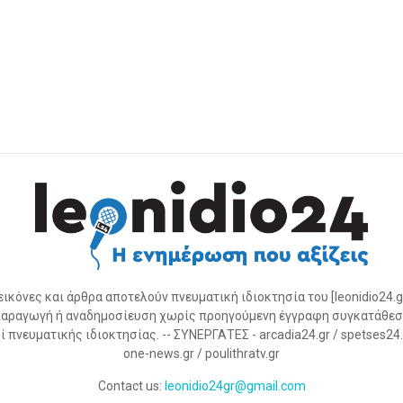
 εικόνες και άρθρα αποτελούν πνευματική ιδιοκτησία του [leonidio24.g
αραγωγή ή αναδημοσίευση χωρίς προηγούμενη έγγραφη συγκατάθεσ
 πνευματικής ιδιοκτησίας. -- ΣΥΝΕΡΓΑΤΕΣ - arcadia24.gr / spetses24.gr
one-news.gr / poulithratv.gr
Contact us:
leonidio24gr@gmail.com