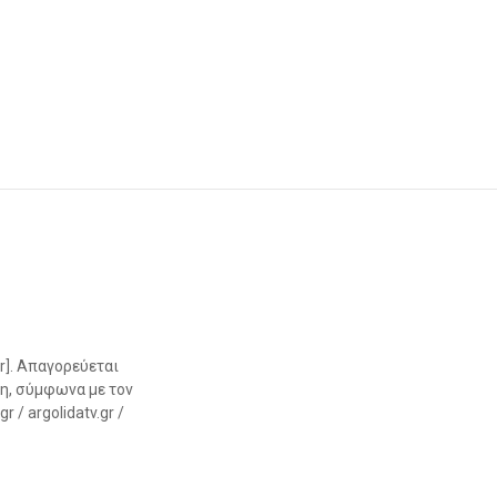
r]. Απαγορεύεται
η, σύμφωνα με τον
 / argolidatv.gr /