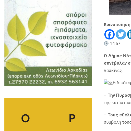
Κοινοποίηση
14:57
Ο Δήμος Νότ
συνέβαλαν σ
Βασκίνας.
Ειδικότε
–
Την Πυροσ
της κατάστασ
–
Τους εθελ
συμβολή τους