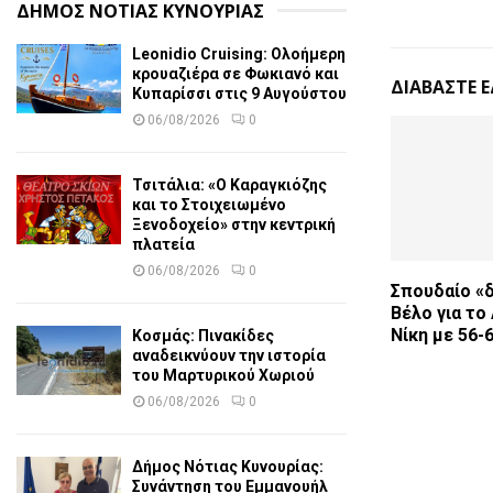
ΔΗΜΟΣ ΝΟΤΙΑΣ ΚΥΝΟΥΡΙΑΣ
Leonidio Cruising: Ολοήμερη
κρουαζιέρα σε Φωκιανό και
ΔΙΑΒΑΣΤΕ 
Κυπαρίσσι στις 9 Αυγούστου
06/08/2026
0
Τσιτάλια: «Ο Καραγκιόζης
και το Στοιχειωμένο
Ξενοδοχείο» στην κεντρική
πλατεία
06/08/2026
0
Σπουδαίο «
Βέλο για το
Νίκη με 56-
Κοσμάς: Πινακίδες
αναδεικνύουν την ιστορία
του Μαρτυρικού Χωριού
06/08/2026
0
Δήμος Νότιας Κυνουρίας:
Συνάντηση του Εμμανουήλ