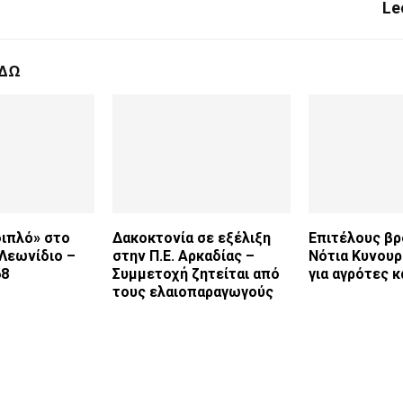
Le
ΕΔΩ
διπλό» στο
Δακοκτονία σε εξέλιξη
Επιτέλους βρ
 Λεωνίδιο –
στην Π.Ε. Αρκαδίας –
Νότια Κυνουρ
68
Συμμετοχή ζητείται από
για αγρότες κ
τους ελαιοπαραγωγούς