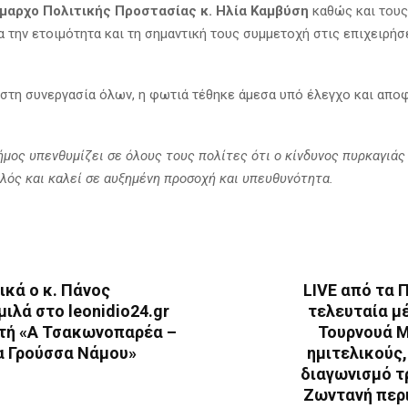
μαρχο Πολιτικής Προστασίας κ. Ηλία Καμβύση
καθώς και του
α την ετοιμότητα και τη σημαντική τους συμμετοχή στις επιχειρήσ
ιστη συνεργασία όλων, η φωτιά τέθηκε άμεσα υπό έλεγχο και απο
μος υπενθυμίζει σε όλους τους πολίτες ότι ο κίνδυνος πυρκαγιάς
ηλός και καλεί σε αυξημένη προσοχή και υπευθυνότητα.
ικά ο κ. Πάνος
LIVE από τα 
ιλά στο leonidio24.gr
τελευταία μ
ρτή «Α Τσακωνοπαρέα –
Τουρνουά 
Τα Γρούσσα Νάμου»
ημιτελικούς,
διαγωνισμό τ
Ζωντανή περ