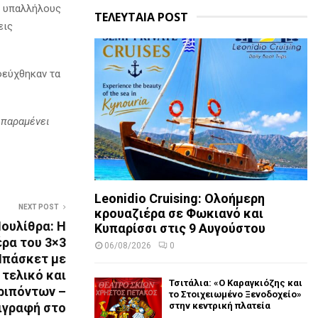
ς υπαλλήλους
ΤΕΛΕΥΤΑΙΑ POST
εις
φεύχθηκαν τα
 παραμένει
Leonidio Cruising: Ολοήμερη
NEXT POST
κρουαζιέρα σε Φωκιανό και
Πουλίθρα: Η
Κυπαρίσσι στις 9 Αυγούστου
έρα του 3×3
06/08/2026
0
Μπάσκετ με
 τελικό και
Τσιτάλια: «Ο Καραγκιόζης και
ριπόντων –
το Στοιχειωμένο Ξενοδοχείο»
στην κεντρική πλατεία
ιγραφή στο