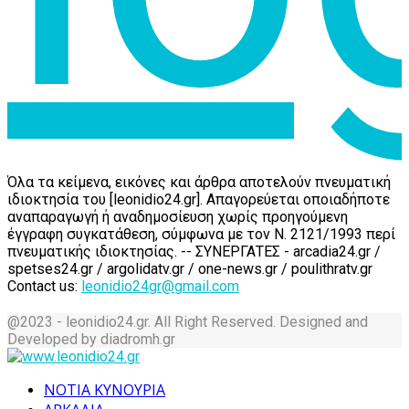
Όλα τα κείμενα, εικόνες και άρθρα αποτελούν πνευματική
ιδιοκτησία του [leonidio24.gr]. Απαγορεύεται οποιαδήποτε
αναπαραγωγή ή αναδημοσίευση χωρίς προηγούμενη
έγγραφη συγκατάθεση, σύμφωνα με τον Ν. 2121/1993 περί
πνευματικής ιδιοκτησίας. -- ΣΥΝΕΡΓΑΤΕΣ - arcadia24.gr /
spetses24.gr / argolidatv.gr / one-news.gr / poulithratv.gr
Contact us:
leonidio24gr@gmail.com
@2023 - leonidio24.gr. All Right Reserved. Designed and
Developed by diadromh.gr
Facebook
Twitter
Instagram
Pinterest
Tumblr
Youtube
ΝΟΤΙΑ ΚΥΝΟΥΡΙΑ