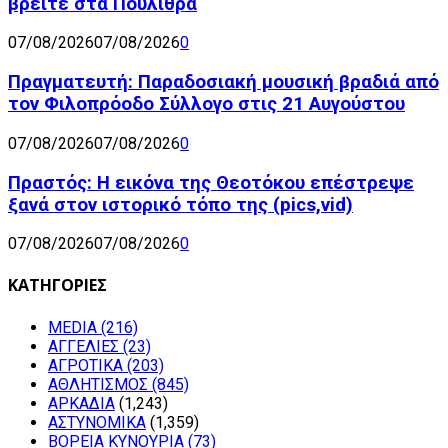
βρείτε στα Πούλιθρα
07/08/2026
07/08/2026
0
Πραγματευτή: Παραδοσιακή μουσική βραδιά από
τον Φιλοπρόοδο Σύλλογο στις 21 Αυγούστου
07/08/2026
07/08/2026
0
Πραστός: Η εικόνα της Θεοτόκου επέστρεψε
ξανά στον ιστορικό τόπο της (pics,vid)
07/08/2026
07/08/2026
0
ΚΑΤΗΓΟΡΙΕΣ
MEDIA
(216)
ΑΓΓΕΛΙΕΣ
(23)
ΑΓΡΟΤΙΚΑ
(203)
ΑΘΛΗΤΙΣΜΟΣ
(845)
ΑΡΚΑΔΙΑ
(1,243)
ΑΣΤΥΝΟΜΙΚΑ
(1,359)
ΒΟΡΕΙΑ ΚΥΝΟΥΡΙΑ
(73)