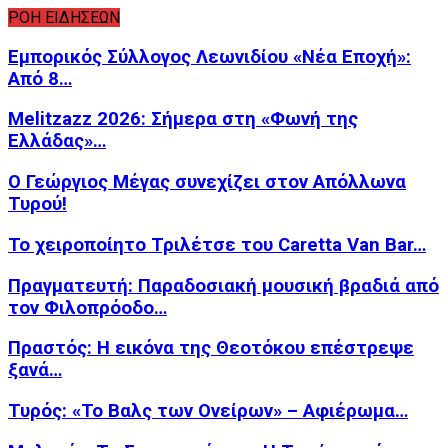
ΡΟΗ ΕΙΔΗΣΕΩΝ
Εμπορικός Σύλλογος Λεωνιδίου «Νέα Εποχή»:
Από 8…
Melitzazz 2026: Σήμερα στη «Φωνή της
Ελλάδας»…
Ο Γεώργιος Μέγας συνεχίζει στον Απόλλωνα
Τυρού!
Το χειροποίητο Τριλέτσε του Caretta Van Bar…
Πραγματευτή: Παραδοσιακή μουσική βραδιά από
τον Φιλοπρόοδο…
Πραστός: Η εικόνα της Θεοτόκου επέστρεψε
ξανά…
Τυρός: «Το Βαλς των Ονείρων» – Αφιέρωμα…