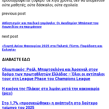
προδιαγράφεται ζοφερό: σε λίγα χρόνια, δεν θα απομένουν
ούτε μαθητές, ούτε δάσκαλοι, ούτε σχολεία.
previous post
Αθλητισμός και παιδικό χαμόγελο: Οι Ακαδημίες Μπάσκετ του
Λεωνιδίου σε περιμένουν
next post
«Γιορτή Αγίου Φανουρίου 2025 στα Πελετά: Πίστη, Παράδοση και
Ευλογία»
ΔΙΑΒΑΣΤΕ ΕΔΩ
Ολυμπιακός: Ρεάλ, Μπαρτσελόνα και Άρσεναλ στον
δρόμο των πρωταθλητών Ελλάδας – Όλοι οι αντίπαλοι
τους στη League Phase του Champions League
Η εικόνα της Πλάκας στο λιμάνι μετά την κακοκαιρία
(pics)
Στο 1,7% «προσγειώθηκε» η ανάπτυξη στο δεύτερο
τρίμηνο του 2025