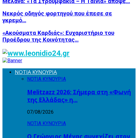
Μελανά: «Τα Στρουμφάκια – Η Ταινία» απόψε…
Νεκρός οδηγός φορτηγού που έπεσε σε
γκρεμό…
«Ακούσματα Καρδιάς»: Ευχαριστήριο του
Προέδρου της Κοινότητας…
ΝΟΤΙΑ ΚΥΝΟΥΡΙΑ
ΝΟΤΙΑ ΚΥΝΟΥΡΙΑ
Melitzazz 2026: Σήμερα στη «Φωνή
της Ελλάδας» η…
07/08/2026
ΝΟΤΙΑ ΚΥΝΟΥΡΙΑ
Ο Γεώργιος Μέγας συνεχίζει στον