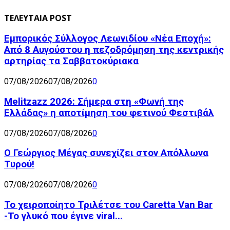
ΤΕΛΕΥΤΑΙΑ POST
Εμπορικός Σύλλογος Λεωνιδίου «Νέα Εποχή»:
Από 8 Αυγούστου η πεζοδρόμηση της κεντρικής
αρτηρίας τα Σαββατοκύριακα
07/08/2026
07/08/2026
0
Melitzazz 2026: Σήμερα στη «Φωνή της
Ελλάδας» η αποτίμηση του φετινού Φεστιβάλ
07/08/2026
07/08/2026
0
Ο Γεώργιος Μέγας συνεχίζει στον Απόλλωνα
Τυρού!
07/08/2026
07/08/2026
0
Το χειροποίητο Τριλέτσε του Caretta Van Bar
-Το γλυκό που έγινε viral...