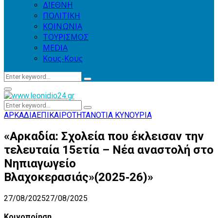
ΔΙΕΘΝΗ
ΠΟΛΙΤΙΚΗ
ΚΟΙΝΩΝΙΑ
ΤΟΥΡΙΣΜΟΣ
MEDIA
Κους-Κους
Search
Search
for:
Primary
Menu
Search
Search
for:
ΑΡΚΑΔΙΑ
ΕΠΙΚΑΙΡΟΤΗΤΑ
ΝΟΤΙΑ ΚΥΝΟΥΡΙΑ
«Αρκαδία: Σχολεία που έκλεισαν την
τελευταία 15ετία – Νέα αναστολή στο
Νηπιαγωγείο
Βλαχοκερασιάς»(2025‑26)»
27/08/2025
27/08/2025
Κοινοποίηση