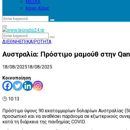
MEDIA
Κους-Κους
Search
Search
for:
Primary
Menu
Search
Search
for:
ΔΙΕΘΝΗ
ΕΠΙΚΑΙΡΟΤΗΤΑ
Αυστραλία: Πρόστιμο μαμούθ στην Qa
18/08/2025
18/08/2025
Κοινοποίηση
🕒 10:13
Πρόστιμο ύψους 90 εκατομμυρίων δολαρίων Αυστραλίας (50 
προσωπικό και να αναθέσει παράνομα σε εξωτερικούς συνε
κατά τη διάρκεια της πανδημίας COVID.