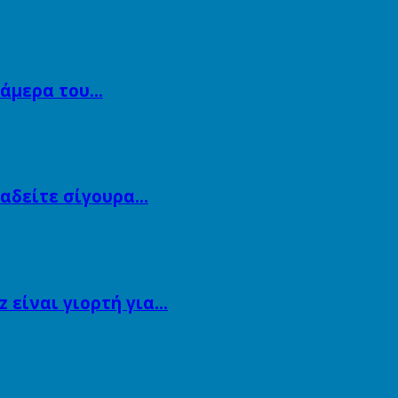
κάμερα του…
αναδείτε σίγουρα…
 είναι γιορτή για…