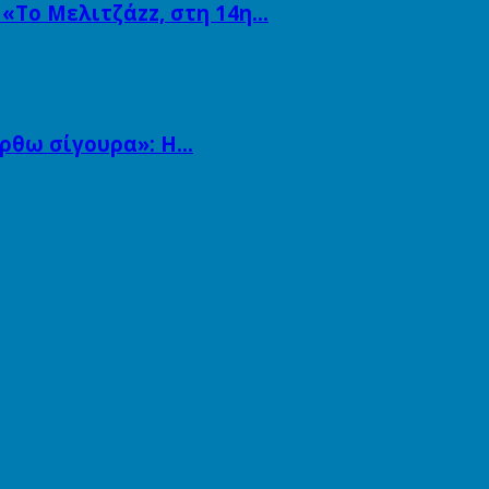
 «Το Μελιτζάzz, στη 14η…
άρθω σίγουρα»: Η…