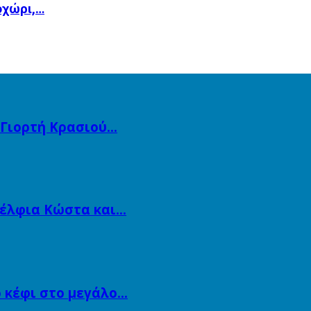
οχώρι,…
 Γιορτή Κρασιού…
αδέλφια Κώστα και…
ο κέφι στο μεγάλο…