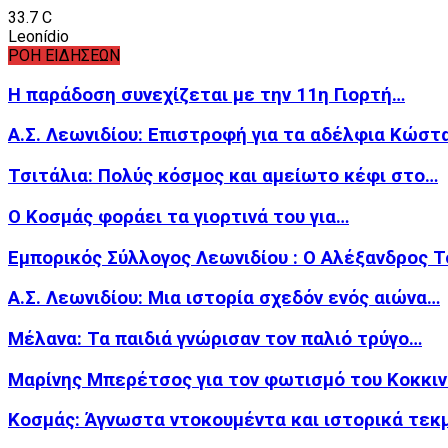
33.7
C
Leonídio
ΡΟΗ ΕΙΔΗΣΕΩΝ
Η παράδοση συνεχίζεται με την 11η Γιορτή…
Α.Σ. Λεωνιδίου: Επιστροφή για τα αδέλφια Κώστ
Τσιτάλια: Πολύς κόσμος και αμείωτο κέφι στο…
Ο Κοσμάς φοράει τα γιορτινά του για…
Εμπορικός Σύλλογος Λεωνιδίου : Ο Αλέξανδρος 
Α.Σ. Λεωνιδίου: Μια ιστορία σχεδόν ενός αιώνα…
Μέλανα: Τα παιδιά γνώρισαν τον παλιό τρύγο…
Μαρίνης Μπερέτσος για τον φωτισμό του Κοκκι
Κοσμάς: Άγνωστα ντοκουμέντα και ιστορικά τεκμ