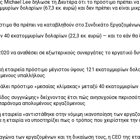
 Michael Lee δήλωσε τη Δευτέρα ότι το πρόστιμο πρέπει να 
μυρίων δολαρίων (67,3 εκ. ευρώ) και δεν πρέπει να είναι μι
ρόστιμο θα πρέπει να καταβληθούν στο Συνδικάτο Εργαζομένω
 40 εκατομμυρίων δολαρίων (22,3 εκ. ευρώ) — και το εάν θα
 2020 να αναθέσει σε εξωτερικούς συνεργάτες το εργατικό δυν
ική εταιρεία πρόστιμο μέγιστου ύψους 121 εκατομμυρίων δο
όμενους υπαλλήλους.
ιβάλει πρόστιμο «μεσαίας κλίμακας» μεταξύ 40 εκατομμυρίων
ς είδος συγγνώμης» δείχνοντας έτσι πώς ανησυχούσε περισσό
ς παράνομα απολυμένους εργαζόμενους.
 εταιρεία «αντιστάθηκε στην νόμιμη ικανοποίηση των εργαζο
 η εταιρία να υποστηρίξει πως ο τρόπος που χειρίστηκε την
αγώνα των εργαζομένων και τη δικαίωση τους, η CEO της ετα