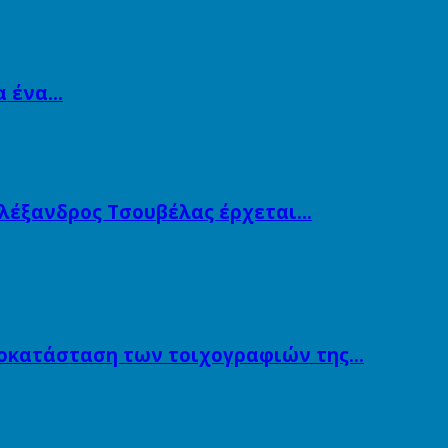
α ένα…
Αλέξανδρος Τσουβέλας έρχεται…
ποκατάσταση των τοιχογραφιών της…