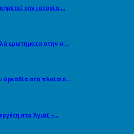
πηρετεί την ιστορία,…
λλά ερωτήματα στην Α’…
ν Αρκαδία στο πλαίσιο…
εργέτη στο Άγιαξ –…