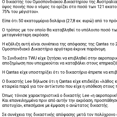
Ο δικαστής του Ομοσπονδιακού Δικαστηρίου της Αυστραλίας
ύψος ποινής που ο νόμος το ορίζει στο ποσό των 121 εκατομ
75% του μέγιστου».
Είπε ότι 50 εκατομμύρια δολάρια (27,8 εκ. ευρώ) από το π
Ο τρόπος με τον οποίο θα καταβληθεί το υπόλοιπο ποσό των
μεταγενέστερη ακρόαση.
Η εξέλιξη αυτή είναι συνέπεια της απόφασης της Qantas το
Ομοσπονδιακό Δικαστήριο αργότερα έκρινε παράνομη.
Το Συνδικάτο TWU είχε ζητήσει να επιβληθεί στην αεροπορ
αποζημίωση που υποχρεούται να καταβάλει στους επηρεαζ
Η Qantas είχε υποστηρίξει ότι το δικαστήριο έπρεπε να επ
Ο δικαστής Lee δήλωσε ότι η Qantas είχε επιδείξει «λάθο
εταιρεία παρά για τον αντίκτυπο που είχε η υπόθεση στου
Όπως τόνισε χαρακτηριστικά ο δικαστής Lee «η αεροπορική
Και επανειλημμένα πριν από αυτήν την ακρόαση, προσπάθησε
αποτυχία», επεσήμανε με έμφαση ο ανώτατος δικαστής.
Σε συνέχεια της δικαστικής απόφασης μετά τον πολύχρονο 