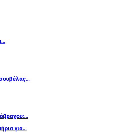
α…
Τσουβέλας…
νόβραχου:…
ήρια για…