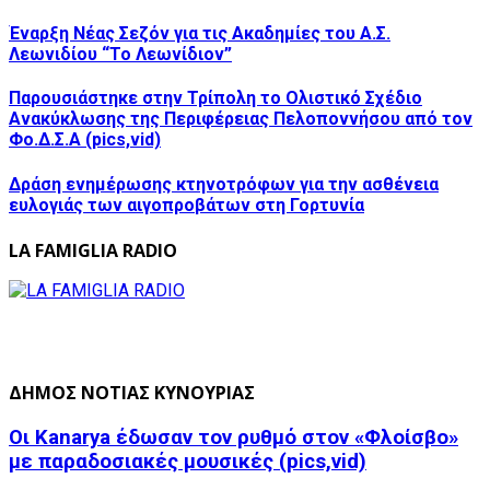
Έναρξη Νέας Σεζόν για τις Ακαδημίες του Α.Σ.
Λεωνιδίου “Το Λεωνίδιον”
Παρουσιάστηκε στην Τρίπολη το Ολιστικό Σχέδιο
Ανακύκλωσης της Περιφέρειας Πελοποννήσου από τον
Φο.Δ.Σ.Α (pics,vid)
Δράση ενημέρωσης κτηνοτρόφων για την ασθένεια
ευλογιάς των αιγοπροβάτων στη Γορτυνία
LA FAMIGLIA RADIO
ΔΗΜΟΣ ΝΟΤΙΑΣ ΚΥΝΟΥΡΙΑΣ
Οι Kanarya έδωσαν τον ρυθμό στον «Φλοίσβο»
με παραδοσιακές μουσικές (pics,vid)