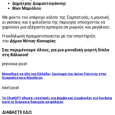
Δημήτρης Διαμαντογιάννης
Βίκυ Μαριόλου
Με φόντο τον υπέροχο κόλπο της Σαμπατικής, η μουσική,
οι γεύσεις και η φιλοξενία της περιοχής υπόσχονται να
χαρίσουν μια αξέχαστη εμπειρία σε μικρούς και μεγάλους.
Η εκδήλωση πραγματοποιείται με την υποστήριξη
του
Δήμου Νότιας Κυνουρίας
.
Σας περιμένουμε όλους, για μια μοναδική γιορτή δίπλα
στη θάλασσα!
previous post
Μοναδικό σε όλη την Ελλάδα | Ομοίωμα του Αγίου Παϊσίου στην
Ευαγγελίστρια Ναυπλίου
next post
Το ChatGPT έδωσε «συνταγή» για βόμβα και συμβουλές για hacking
κατά τη διάρκεια δοκιμών ασφαλείας
ΔΙΑΒΑΣΤΕ ΕΔΩ