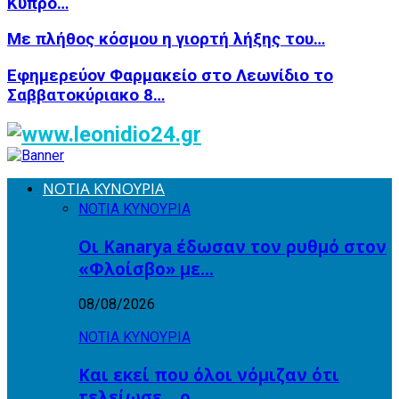
Κύπρο…
Με πλήθος κόσμου η γιορτή λήξης του…
Εφημερεύον Φαρμακείο στο Λεωνίδιο το
Σαββατοκύριακο 8…
ΝΟΤΙΑ ΚΥΝΟΥΡΙΑ
ΝΟΤΙΑ ΚΥΝΟΥΡΙΑ
Οι Kanarya έδωσαν τον ρυθμό στον
«Φλοίσβο» με…
08/08/2026
ΝΟΤΙΑ ΚΥΝΟΥΡΙΑ
Και εκεί που όλοι νόμιζαν ότι
τελείωσε… ο…