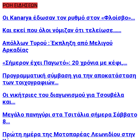
ΡΟΗ ΕΙΔΗΣΕΩΝ
Οι Kanarya έδωσαν τον ρυθμό στον «Φλοίσβο»…
Και εκεί που όλοι νόμιζαν ότι τελείωσε……
Απόλλων Τυρού : Έκπληξη από Μελιγού
Αρκαδίας
«Σήμερον έχει Παγωτό»: 20 χρόνια με κέφι,…
Προγραμματική σύμβαση για την αποκατάσταση
των τοιχογραφιών…
Οι νικήτριες του διαγωνισμού για Τσουβέλα
και…
Μεγάλο πανηγύρι στα Τσιτάλια σήμερα Σάββατο
8…
Πρώτη ημέρα της Μοτοπαρέας Λεωνιδίου στην