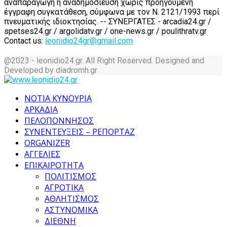
αναπαραγωγή ή αναδημοσίευση χωρίς προηγούμενη
έγγραφη συγκατάθεση, σύμφωνα με τον Ν. 2121/1993 περί
πνευματικής ιδιοκτησίας. -- ΣΥΝΕΡΓΑΤΕΣ - arcadia24.gr /
spetses24.gr / argolidatv.gr / one-news.gr / poulithratv.gr
Contact us:
leonidio24gr@gmail.com
@2023 - leonidio24.gr. All Right Reserved. Designed and
Developed by diadromh.gr
Facebook
Twitter
Instagram
Pinterest
Tumblr
Youtube
ΝΟΤΙΑ ΚΥΝΟΥΡΙΑ
ΑΡΚΑΔΙΑ
ΠΕΛΟΠΟΝΝΗΣΟΣ
ΣΥΝΕΝΤΕΥΞΕΙΣ – ΡΕΠΟΡΤΑΖ
ORGANIZER
ΑΓΓΕΛΙΕΣ
ΕΠΙΚΑΙΡΟΤΗΤΑ
ΠΟΛΙΤΙΣΜΟΣ
ΑΓΡΟΤΙΚΑ
ΑΘΛΗΤΙΣΜΟΣ
ΑΣΤΥΝΟΜΙΚΑ
ΔΙΕΘΝΗ