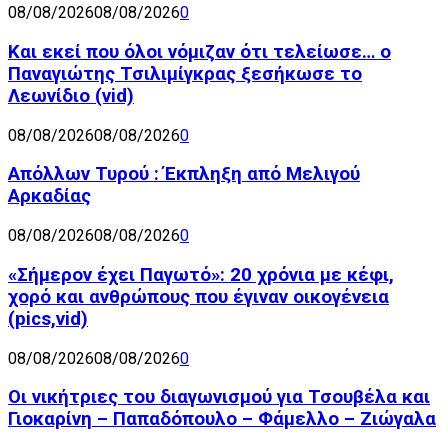
08/08/2026
08/08/2026
0
Και εκεί που όλοι νόμιζαν ότι τελείωσε… ο
Παναγιώτης Τσιλιμίγκρας ξεσήκωσε το
Λεωνίδιο (vid)
08/08/2026
08/08/2026
0
Απόλλων Τυρού : Έκπληξη από Μελιγού
Αρκαδίας
08/08/2026
08/08/2026
0
«Σήμερον έχει Παγωτό»: 20 χρόνια με κέφι,
χορό και ανθρώπους που έγιναν οικογένεια
(pics,vid)
08/08/2026
08/08/2026
0
Οι νικήτριες του διαγωνισμού για Τσουβέλα και
Γιοκαρίνη – Παπαδόπουλο – Φάμελλο – Ζιώγαλα