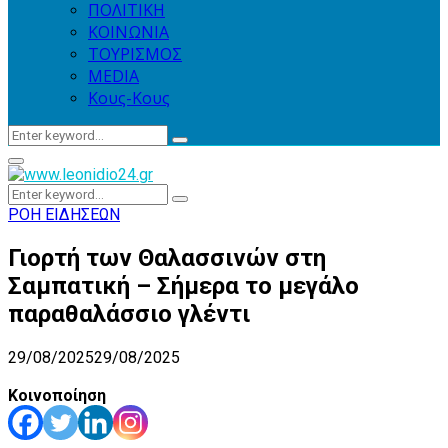
ΠΟΛΙΤΙΚΗ
ΚΟΙΝΩΝΙΑ
ΤΟΥΡΙΣΜΟΣ
MEDIA
Κους-Κους
Search
Search
for:
Primary
Menu
Search
Search
for:
ΡΟΗ ΕΙΔΗΣΕΩΝ
Γιορτή των Θαλασσινών στη
Σαμπατική – Σήμερα το μεγάλο
παραθαλάσσιο γλέντι
29/08/2025
29/08/2025
Κοινοποίηση