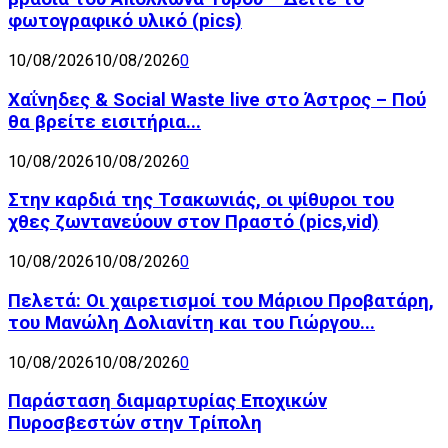
φωτογραφικό υλικό (pics)
10/08/2026
10/08/2026
0
Χαΐνηδες & Social Waste live στο Άστρος – Πού
θα βρείτε εισιτήρια...
10/08/2026
10/08/2026
0
Στην καρδιά της Τσακωνιάς, οι ψίθυροι του
χθες ζωντανεύουν στον Πραστό (pics,vid)
10/08/2026
10/08/2026
0
Πελετά: Οι χαιρετισμοί του Μάριου Προβατάρη,
του Μανώλη Δολιανίτη και του Γιώργου...
10/08/2026
10/08/2026
0
Παράσταση διαμαρτυρίας Εποχικών
Πυροσβεστών στην Τρίπολη