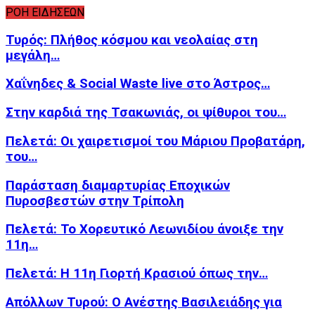
ΡΟΗ ΕΙΔΗΣΕΩΝ
Τυρός: Πλήθος κόσμου και νεολαίας στη
μεγάλη…
Χαΐνηδες & Social Waste live στο Άστρος…
Στην καρδιά της Τσακωνιάς, οι ψίθυροι του…
Πελετά: Οι χαιρετισμοί του Μάριου Προβατάρη,
του…
Παράσταση διαμαρτυρίας Εποχικών
Πυροσβεστών στην Τρίπολη
Πελετά: Το Χορευτικό Λεωνιδίου άνοιξε την
11η…
Πελετά: Η 11η Γιορτή Κρασιού όπως την…
Απόλλων Τυρού: Ο Ανέστης Βασιλειάδης για