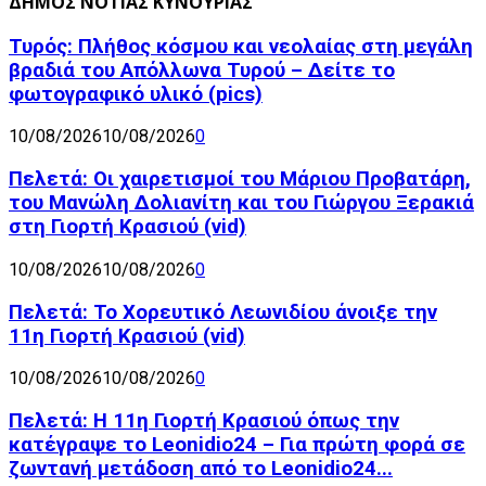
ΔΗΜΟΣ ΝΟΤΙΑΣ ΚΥΝΟΥΡΙΑΣ
Τυρός: Πλήθος κόσμου και νεολαίας στη μεγάλη
βραδιά του Απόλλωνα Τυρού – Δείτε το
φωτογραφικό υλικό (pics)
10/08/2026
10/08/2026
0
Πελετά: Οι χαιρετισμοί του Μάριου Προβατάρη,
του Μανώλη Δολιανίτη και του Γιώργου Ξερακιά
στη Γιορτή Κρασιού (vid)
10/08/2026
10/08/2026
0
Πελετά: Το Χορευτικό Λεωνιδίου άνοιξε την
11η Γιορτή Κρασιού (vid)
10/08/2026
10/08/2026
0
Πελετά: Η 11η Γιορτή Κρασιού όπως την
κατέγραψε το Leonidio24 – Για πρώτη φορά σε
ζωντανή μετάδοση από το Leonidio24...