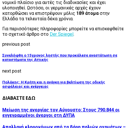
νομικό πλαίσιο για αυτές τις διαδικασίες και έχει
υλοποιηθεί. Ωστόσο, οι γερμανικές αρχές έχουν
κατορθώσει να επιστρέψουν μόλις
189 άτομα
στην
Ελλάδα τα τελευταία δέκα χρόνια.
Για περισσότερες πληροφορίες μπορείτε να επισκεφθείτε
το σχετικό άρθρο στο
Der Spiegel
.
previous post
Συνελήφθη ο 15χρονος ληστής που προκάλεσε αναστάτωση σε
καταστήματα της Αττικής
next post
Πολάκης: Η Κρήτη και η ανάγκη για βελτίωση της οδικής
ασφάλειας και ενέργειας
ΔΙΑΒΑΣΤΕ ΕΔΩ
Μείωση της ανεργίας τον Αύγουστο: Στους 790.844 οι
εγγεγραμμένοι άνεργοι στη ΔΥΠΑ
Απαλλαγή κληρονόμων από τα βάρη παλιών οχημάτων –