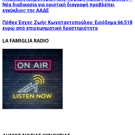
Νέα διαδικασία για οριστική διαγραφή προβλέπει
εγκύκλιος της ΑΑΔΕ
Πόθεν Έσχες Ζωής Κωνσταντοπούλου: Εισόδημα 66.518
ευρώ από επιχειρηματική δραστηριότητα
LA FAMIGLIA RADIO