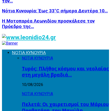
τον…
Νότια Κυνουρία: Έως 33°C σήμερα Δευτέρα 10…
Η Μοτοπαρέα Λεωνιδίου προσκάλεσε τον
Πρόεδρο της…
ΝΟΤΙΑ ΚΥΝΟΥΡΙΑ
ΝΟΤΙΑ ΚΥΝΟΥΡΙΑ
Τυρός: Πλήθος κόσμου και νεολαίας
στη μεγάλη βραδιά…
10/08/2026
ΝΟΤΙΑ ΚΥΝΟΥΡΙΑ
Πελετά: Οι χαιρετισμοί του Μάριου
Προβατάρη, του Μανώλη…