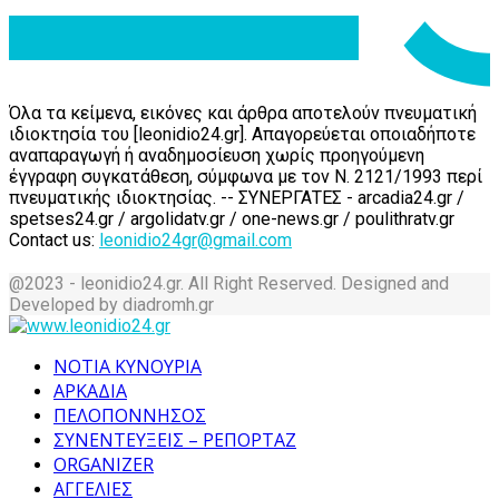
Όλα τα κείμενα, εικόνες και άρθρα αποτελούν πνευματική
ιδιοκτησία του [leonidio24.gr]. Απαγορεύεται οποιαδήποτε
αναπαραγωγή ή αναδημοσίευση χωρίς προηγούμενη
έγγραφη συγκατάθεση, σύμφωνα με τον Ν. 2121/1993 περί
πνευματικής ιδιοκτησίας. -- ΣΥΝΕΡΓΑΤΕΣ - arcadia24.gr /
spetses24.gr / argolidatv.gr / one-news.gr / poulithratv.gr
Contact us:
leonidio24gr@gmail.com
@2023 - leonidio24.gr. All Right Reserved. Designed and
Developed by diadromh.gr
Facebook
Twitter
Instagram
Pinterest
Tumblr
Youtube
ΝΟΤΙΑ ΚΥΝΟΥΡΙΑ
ΑΡΚΑΔΙΑ
ΠΕΛΟΠΟΝΝΗΣΟΣ
ΣΥΝΕΝΤΕΥΞΕΙΣ – ΡΕΠΟΡΤΑΖ
ORGANIZER
ΑΓΓΕΛΙΕΣ