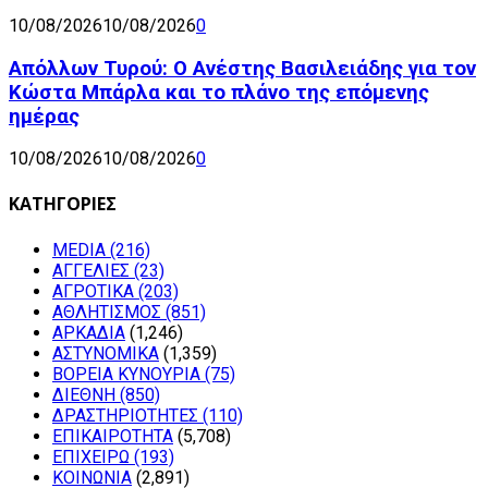
10/08/2026
10/08/2026
0
Απόλλων Τυρού: Ο Ανέστης Βασιλειάδης για τον
Κώστα Μπάρλα και το πλάνο της επόμενης
ημέρας
10/08/2026
10/08/2026
0
ΚΑΤΗΓΟΡΙΕΣ
MEDIA
(216)
ΑΓΓΕΛΙΕΣ
(23)
ΑΓΡΟΤΙΚΑ
(203)
ΑΘΛΗΤΙΣΜΟΣ
(851)
ΑΡΚΑΔΙΑ
(1,246)
ΑΣΤΥΝΟΜΙΚΑ
(1,359)
ΒΟΡΕΙΑ ΚΥΝΟΥΡΙΑ
(75)
ΔΙΕΘΝΗ
(850)
ΔΡΑΣΤΗΡΙΟΤΗΤΕΣ
(110)
ΕΠΙΚΑΙΡΟΤΗΤΑ
(5,708)
ΕΠΙΧΕΙΡΩ
(193)
ΚΟΙΝΩΝΙΑ
(2,891)