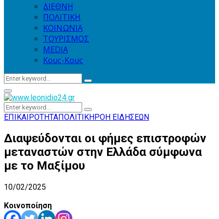
ΔΙΕΘΝΗ
ΠΟΛΙΤΙΚΗ
ΚΟΙΝΩΝΙΑ
ΤΟΥΡΙΣΜΟΣ
MEDIA
Κους-Κους
Search
Search
for:
Primary
Menu
Search
Search
for:
ΕΠΙΚΑΙΡΟΤΗΤΑ
ΠΟΛΙΤΙΚΗ
ΡΟΗ ΕΙΔΗΣΕΩΝ
Διαψεύδονται οι φήμες επιστροφών
μεταναστών στην Ελλάδα σύμφωνα
με το Μαξίμου
10/02/2025
Κοινοποίηση