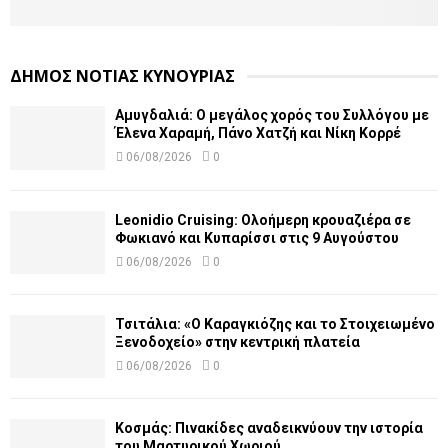
ΔΗΜΟΣ ΝΟΤΙΑΣ ΚΥΝΟΥΡΙΑΣ
Αμυγδαλιά: Ο μεγάλος χορός του Συλλόγου με
Έλενα Χαραμή, Πάνο Χατζή και Νίκη Κορρέ
06/08/2026
0
Leonidio Cruising: Ολοήμερη κρουαζιέρα σε
Φωκιανό και Κυπαρίσσι στις 9 Αυγούστου
06/08/2026
0
Τσιτάλια: «Ο Καραγκιόζης και το Στοιχειωμένο
Ξενοδοχείο» στην κεντρική πλατεία
06/08/2026
0
Κοσμάς: Πινακίδες αναδεικνύουν την ιστορία
του Μαρτυρικού Χωριού