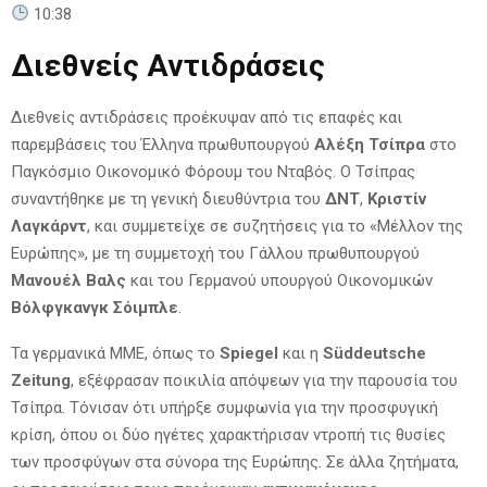
10:38
Διεθνείς Αντιδράσεις
Διεθνείς αντιδράσεις προέκυψαν από τις επαφές και
παρεμβάσεις του Έλληνα πρωθυπουργού
Αλέξη Τσίπρα
στο
Παγκόσμιο Οικονομικό Φόρουμ του Νταβός. Ο Τσίπρας
συναντήθηκε με τη γενική διευθύντρια του
ΔΝΤ
,
Κριστίν
Λαγκάρντ
, και συμμετείχε σε συζητήσεις για το «Μέλλον της
Ευρώπης», με τη συμμετοχή του Γάλλου πρωθυπουργού
Μανουέλ Βαλς
και του Γερμανού υπουργού Οικονομικών
Βόλφγκανγκ Σόιμπλε
.
Τα γερμανικά ΜΜΕ, όπως το
Spiegel
και η
Süddeutsche
Zeitung
, εξέφρασαν ποικιλία απόψεων για την παρουσία του
Τσίπρα. Τόνισαν ότι υπήρξε συμφωνία για την προσφυγική
κρίση, όπου οι δύο ηγέτες χαρακτήρισαν ντροπή τις θυσίες
των προσφύγων στα σύνορα της Ευρώπης. Σε άλλα ζητήματα,