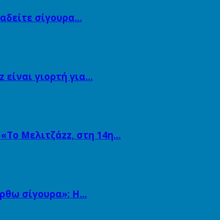
αναδείτε σίγουρα…
 είναι γιορτή για…
 «Το Μελιτζάzz, στη 14η…
άρθω σίγουρα»: Η…