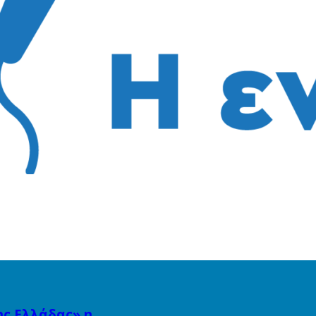
ης Ελλάδας» η…