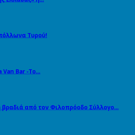
Απόλλωνα Τυρού!
a Van Bar -Το…
ή βραδιά από τον Φιλοπρόοδο Σύλλογο…