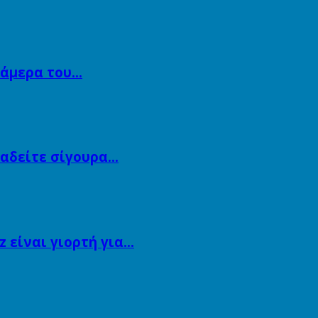
κάμερα του…
αναδείτε σίγουρα…
 είναι γιορτή για…