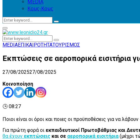
MEDIA
Κους-Κους
Search
Search
for:
Primary
Menu
Search
Search
for:
MEDIA
ΕΠΙΚΑΙΡΟΤΗΤΑ
ΤΟΥΡΙΣΜΟΣ
Εκπτώσεις σε αεροπορικά εισιτήρια γι
27/08/2025
27/08/2025
Κοινοποίηση
🕒 08:27
Ποιοι είναι οι όροι και ποιες οι προϋποθέσεις για να λάβου
Για πρώτη φορά οι
εκπαιδευτικοί Πρωτοβάθμιας και Δευτ
θα έχουν
εκπτώσεις
και σε
αεροπορικά εισιτήρια
(μέχρι τ