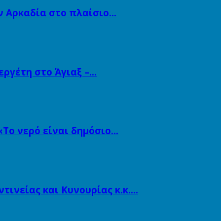
ν Αρκαδία στο πλαίσιο…
εργέτη στο Άγιαξ –…
«Το νερό είναι δημόσιο…
ινείας και Κυνουρίας κ.κ….