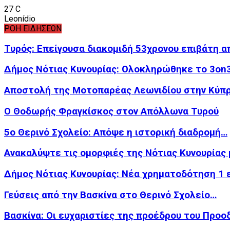
27
C
Leonídio
ΡΟΗ ΕΙΔΗΣΕΩΝ
Τυρός: Επείγουσα διακομιδή 53χρονου επιβάτη 
Δήμος Νότιας Κυνουρίας: Ολοκληρώθηκε το 3o
Αποστολή της Μοτοπαρέας Λεωνιδίου στην Κύπρ
Ο Θοδωρής Φραγκίσκος στον Απόλλωνα Τυρού
5ο Θερινό Σχολείο: Απόψε η ιστορική διαδρομή…
Ανακαλύψτε τις ομορφιές της Νότιας Κυνουρίας
Δήμος Νότιας Κυνουρίας: Νέα χρηματοδότηση 1 
Γεύσεις από την Βασκίνα στο Θερινό Σχολείο…
Βασκίνα: Οι ευχαριστίες της προέδρου του Προο