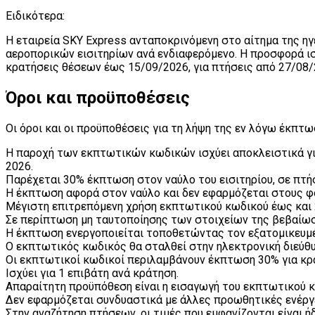
Ειδικότερα:
H εταιρεία SKY Express ανταποκρινόμενη στο αίτημα της η
αεροπορικών εισιτηρίων ανά ενδιαφερόμενο. Η προσφορά ι
κρατήσεις θέσεων έως 15/09/2026, για πτήσεις από 27/08
Όροι και προϋποθέσεις
Οι όροι και οι προϋποθέσεις για τη λήψη της εν λόγω έκπτωσ
Η παροχή των εκπτωτικών κωδικών ισχύει αποκλειστικά γι
2026.
Παρέχεται 30% έκπτωση στον ναύλο του εισιτηρίου, σε πτή
Η έκπτωση αφορά στον ναύλο και δεν εφαρμόζεται στους φό
Μέγιστη επιτρεπόμενη χρήση εκπτωτικού κωδικού έως και 
Σε περίπτωση μη ταυτοποίησης των στοιχείων της βεβαίωσ
Η έκπτωση ενεργοποιείται τοποθετώντας τον εξατομικευμέ
Ο εκπτωτικός κωδικός θα σταλθεί στην ηλεκτρονική διεύθ
Οι εκπτωτικοί κωδικοί περιλαμβάνουν έκπτωση 30% για κρά
Ισχύει για 1 επιβάτη ανά κράτηση.
Απαραίτητη προϋπόθεση είναι η εισαγωγή του εκπτωτικού κ
Δεν εφαρμόζεται συνδυαστικά με άλλες προωθητικές ενέργε
Στην αναζήτηση πτήσεων, οι τιμές που εμφανίζονται είναι 