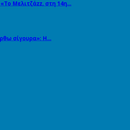
 «Το Μελιτζάzz, στη 14η…
άρθω σίγουρα»: Η…