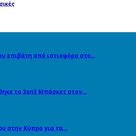
σικές
ου επιβάτη από ιστιοφόρο στο…
θηκε το 3on3 Μπάσκετ στον…
υ στην Κύπρο για τα…