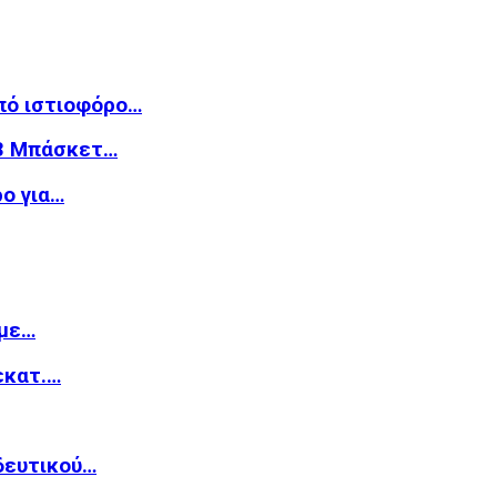
από ιστιοφόρο…
n3 Μπάσκετ…
ο για…
 με…
εκατ.…
δευτικού…