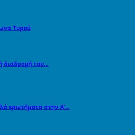
ωνα Τυρού
κή διαδρομή του…
λλά ερωτήματα στην Α’…