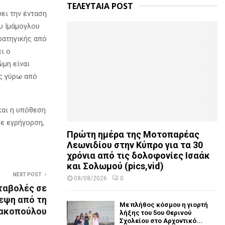
ΤΕΛΕΥΤΑΙΑ POST
ει την ένταση
υ Ιμάμογλου
τρατηγικής από
ι ο
ώμη είναι
ς γύρω από
και η υπόθεση
σε εγρήγορση,
Πρώτη ημέρα της Μοτοπαρέας
Λεωνιδίου στην Κύπρο για τα 30
χρόνια από τις δολοφονίες Ισαάκ
και Σολωμού (pics,vid)
NEXT POST
08/08/2026
0
ταβολές σε
εψη από τη
Με πλήθος κόσμου η γιορτή
ιακοπούλου
λήξης του 5ου Θερινού
Σχολείου στο Αρχοντικό...