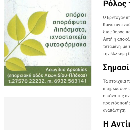
Ρόλος 
Ο Ερντογάν επ
Κωνσταντινού
διαφθοράς πο
Αυτή η αποκά
τεταμένη, με 
την έλλειψη 
Σημασί
Τα στοιχεία 
επηρεάσουν τ
εικόνα της α
προειδοποιήσ
αναπάντητη.
Η Αντί