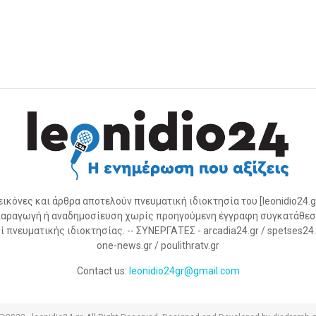
 εικόνες και άρθρα αποτελούν πνευματική ιδιοκτησία του [leonidio24.g
αραγωγή ή αναδημοσίευση χωρίς προηγούμενη έγγραφη συγκατάθεσ
 πνευματικής ιδιοκτησίας. -- ΣΥΝΕΡΓΑΤΕΣ - arcadia24.gr / spetses24.gr
one-news.gr / poulithratv.gr
Contact us:
leonidio24gr@gmail.com