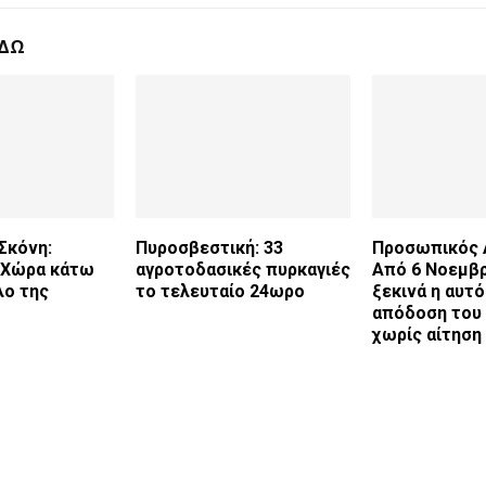
ΕΔΩ
Σκόνη:
Πυροσβεστική: 33
Προσωπικός 
 Χώρα κάτω
αγροτοδασικές πυρκαγιές
Από 6 Νοεμβρ
λο της
το τελευταίο 24ωρο
ξεκινά η αυτ
απόδοση του 
χωρίς αίτηση