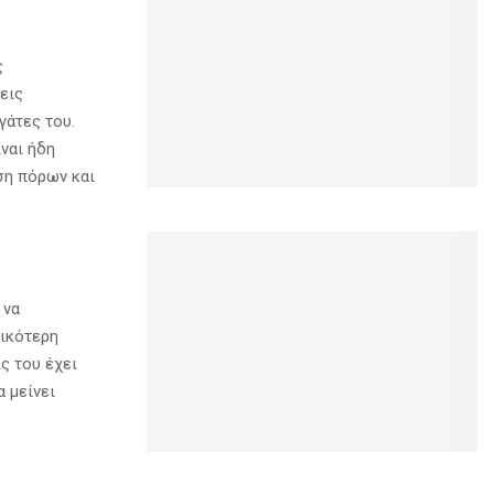
ς
εις
γάτες του.
ναι ήδη
ιση πόρων και
 να
νικότερη
ς του έχει
 μείνει