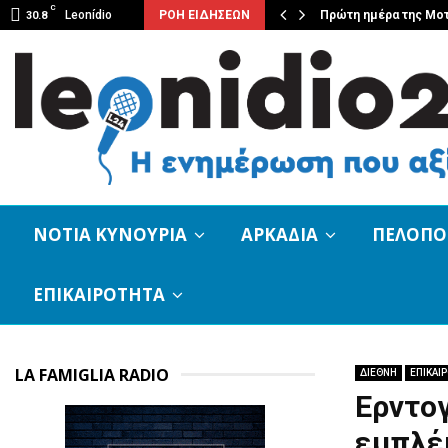
C
ουσική βραδιά από τον Φιλοπρόοδο…
Leonídio
ΡΟΗ ΕΙΔΗΣΕΩΝ
Πρώτη ημέρα της Μο
30.8
ΝΟΤΙΑ ΚΥΝΟΥΡΙΑ
ΑΡΚΑΔΙΑ
ΠΕΛΟΠ
ΕΠΙΚΑΙΡΟΤΗΤΑ
LA FAMIGLIA RADIO
ΔΙΕΘΝΗ
ΕΠΙΚΑΙ
Ερντογ
εμπλέ