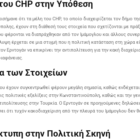
του CHP στην Υπόθεση
ισήμανε ότι τα μέλη του CHP, το οποίο διαχειρίζεται τον δήμο τη
πολης, έχουν στη διάθεσή τους στοιχεία που σχετίζονται με πράξ
υ φέρονται να διαπράχθηκαν από τον Ιμάμογλου και άλλους συνερ
λυψη έρχεται σε μια στιγμή που η πολιτική κατάσταση στη χώρα εί
τον Ερντογάν να επικρίνει την αντιπολίτευση για την κακή διαχείρ
διαφάνειας.
α των Στοιχείων
που έχουν συγκεντρωθεί φέρουν μεγάλη σημασία, καθώς ενδέχεται
ις πολιτικές εξελίξεις στην Κωνσταντινούπολη, καθώς και την γε
ντιπολίτευσης στην Τουρκία. Ο Ερντογάν σε προηγούμενες δηλώσει
ει ότι τυχόν κακοδιαχείριση από την πλευρά του Ιμάμογλου δεν θα
κτυπη στην Πολιτική Σκηνή