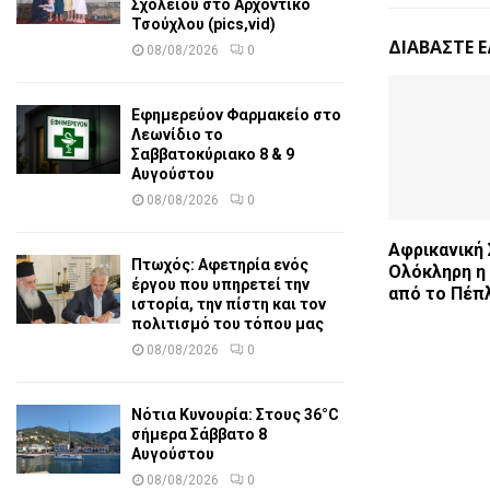
Σχολείου στο Αρχοντικό
Τσούχλου (pics,vid)
ΔΙΑΒΑΣΤΕ 
08/08/2026
0
Εφημερεύον Φαρμακείο στο
Λεωνίδιο το
Σαββατοκύριακο 8 & 9
Αυγούστου
08/08/2026
0
Αφρικανική 
Πτωχός: Αφετηρία ενός
Ολόκληρη η
έργου που υπηρετεί την
από το Πέπ
ιστορία, την πίστη και τον
πολιτισμό του τόπου μας
08/08/2026
0
Νότια Κυνουρία: Στους 36°C
σήμερα Σάββατο 8
Αυγούστου
08/08/2026
0