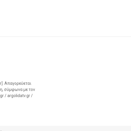
r]. Απαγορεύεται
η, σύμφωνα με τον
 / argolidatv.gr /