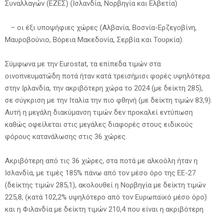
Συναλλαγών (ΕΖΕΣ) (Ισλανδία, Νορβηγία και Ελβετία)
– οι έξι υποψήφιες χώρες (Αλβανία, Βοσνία-Ερζεγοβίνη,
Μαυροβούνιο, Βόρεια Μακεδονία, Σερβία και Τουρκία).
Σύμφωνα με την Eurostat, τα επίπεδα τιμών στα
οινοπνευματώδη ποτά ήταν κατά τρεισήμισι φορές υψηλότερα
στην Ιρλανδία, την ακριβότερη χώρα το 2024 (με δείκτη 285),
σε σύγκριση με την Ιταλία την πιο φθηνή (με δείκτη τιμών 83,9).
Αυτή η μεγάλη διακύμανση τιμών δεν προκαλεί εντύπωση
καθώς οφείλεται στις μεγάλες διαφορές στους ειδικούς
φόρους κατανάλωσης στις 36 χώρες.
Ακριβότερη από τις 36 χώρες, στα ποτά με αλκοόλη ήταν η
Ισλανδία, με τιμές 185% πάνω από τον μέσο όρο της ΕΕ-27
(δείκτης τιμών 285,1), ακολουθεί η Νορβηγία με δείκτη τιμών
225,8, (κατά 102,2% υψηλότερο από τον Ευρωπαϊκό μέσο όρο)
και η Φιλανδία με δείκτη τιμών 210,4 που είναι η ακριβότερη