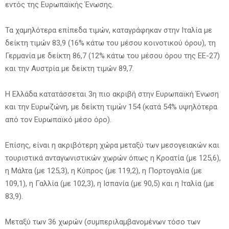
εντός της Ευρωπαϊκής Ένωσης.
Τα χαμηλότερα επίπεδα τιμών, καταγράφηκαν στην Ιταλία με
δείκτη τιμών 83,9 (16% κάτω του μέσου κοινοτικού όρου), τη
Γερμανία με δείκτη 86,7 (12% κάτω του μέσου όρου της ΕΕ-27)
και την Αυστρία με δείκτη τιμών 89,7.
Η Ελλάδα κατατάσσεται 3η πιο ακριβή στην Ευρωπαϊκή Ένωση
και την Ευρωζώνη, με δείκτη τιμών 154 (κατά 54% υψηλότερα
από τον Ευρωπαϊκό μέσο όρο).
Επίσης, είναι η ακριβότερη χώρα μεταξύ των μεσογειακών και
τουριστικά ανταγωνιστικών χωρών όπως η Κροατία (με 125,6),
η Μάλτα (με 125,3), η Κύπρος (με 119,2), η Πορτογαλία (με
109,1), η Γαλλία (με 102,3), η Ισπανία (με 90,5) και η Ιταλία (με
83,9).
Μεταξύ των 36 χωρών (συμπεριλαμβανομένων τόσο των