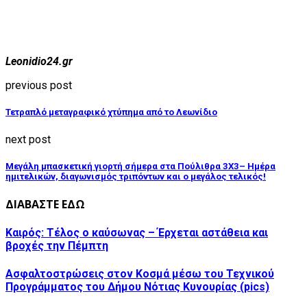
Leonidio24.gr
previous post
Τετραπλό μεταγραφικό χτύπημα από το Λεωνίδιο
next post
Μεγάλη μπασκετική γιορτή σήμερα στα Πούλιθρα 3X3– Ημέρα
ημιτελικών, διαγωνισμός τριπόντων και ο μεγάλος τελικός!
ΔΙΑΒΑΣΤΕ ΕΔΩ
Καιρός: Τέλος ο καύσωνας – Έρχεται αστάθεια και
βροχές την Πέμπτη
Ασφαλτοστρώσεις στον Κοσμά μέσω του Τεχνικού
Προγράμματος του Δήμου Νότιας Κυνουρίας (pics)