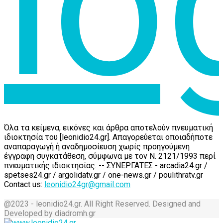
Όλα τα κείμενα, εικόνες και άρθρα αποτελούν πνευματική
ιδιοκτησία του [leonidio24.gr]. Απαγορεύεται οποιαδήποτε
αναπαραγωγή ή αναδημοσίευση χωρίς προηγούμενη
έγγραφη συγκατάθεση, σύμφωνα με τον Ν. 2121/1993 περί
πνευματικής ιδιοκτησίας. -- ΣΥΝΕΡΓΑΤΕΣ - arcadia24.gr /
spetses24.gr / argolidatv.gr / one-news.gr / poulithratv.gr
Contact us:
leonidio24gr@gmail.com
@2023 - leonidio24.gr. All Right Reserved. Designed and
Developed by diadromh.gr